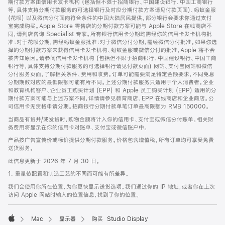
期付款方案由信用卡发卡机构 (包括但不限于招商银行、中国建设银行、中国工商银行
等，具体支持分期付款服务的可选择银行及对应分期付款方案请见付款页面)、蚂蚁金服
(花呗) 以及微信分付面向符合条件的中国大陆居民提供。部分银行会要求你通过支付
宝完成购买。Apple Store 零售店的分期付款方案可能与 Apple Store 在线商店不
同，请到店咨询 Specialist 专家。所有银行信用卡分期均需经你的信用卡发卡机构批
准；对于花呗分期，需经蚂蚁金服批准；对于微信分付分期，需经微信分付批准。如果你选
择的分期付款方案未获得信用卡发卡机构、蚂蚁金服或微信分付的批准，Apple 将不会
被告知原因。请参阅信用卡发卡机构 (包括但不限于招商银行、中国建设银行、中国工商
银行等，具体支持分期付款服务的可选择银行请见付款页面) 网站、支付宝网站和微信
分付服务页面，了解相关条件、费用和收费。订单可能需要满足特定金额要求，不同免息
分期期数对应的最低限额可能有所不同。上述分期付款服务只适用于个人消费者。企业
和教育机构客户、企业员工购买计划 (EPP) 和 Apple 员工购买计划 (EPP) 适用的分
期付款方案可能与上述方案不同，详情请参见教育商店、EPP 在线商店和企业商店。公
司信用卡无资格申请分期。招商银行分期付款单笔订单最高限额为 RMB 150000。
当商品有货并/或发货时，购物金额将计入你的信用卡、支付宝或微信分付账单。相关财
务费用将显示在你的信用卡对账单、支付宝或微信账户中。
产品按广告宣传价或标价提供分期付款服务。价格包含增值税。所有订单均可享受免费
送货服务。
此信息更新于 2026 年 7 月 30 日。
1. 重量依配置和制造工艺的不同而可能有所差异。
我们会使用你所在位置，为你更快显示送货选项。我们通过你的 IP 地址，或者你在上次
访问 Apple 网站时输入的位置信息，找到了你的位置。
Mac
显示器
购买 Studio Display