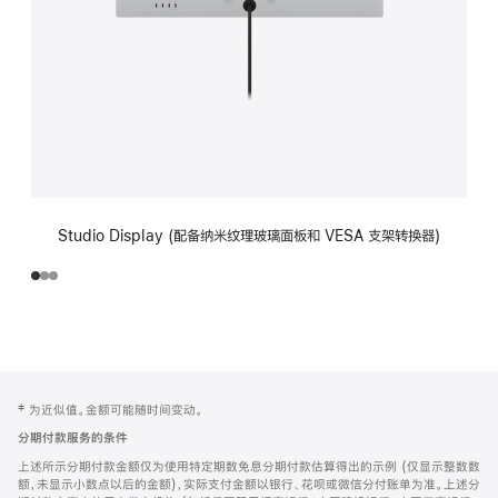
Studio Display (配备纳米纹理玻璃面板和 VESA 支架转换器)
网
脚
‡ 为近似值。金额可能随时间变动。
注
页
分期付款服务的条件
页
上述所示分期付款金额仅为使用特定期数免息分期付款估算得出的示例 (仅显示整数数
脚
额，未显示小数点以后的金额)，实际支付金额以银行、花呗或微信分付账单为准。上述分