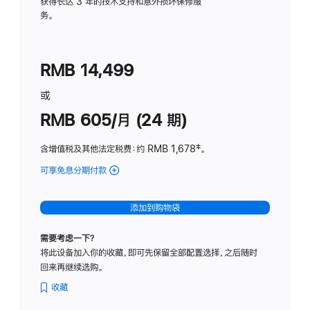
务
获得长达 3 年的技术支持和意外损坏保修服
务。
计
划
(适
RMB 14,499
用
于
或
Studio
RMB 605/月 (24 期)
Display
含增值税及其他法定税费
：约 RMB 1,678
脚
‡。
注
可享免息分期付款
(Studio
Display
-
添加到购物袋
纳
米
需要考虑一下？
纹
将此设备加入你的收藏，即可先保留全部配置选择，之后随时
理
回来再继续选购。
玻
璃
收藏
面