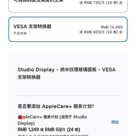
或 RMB 730/月 (24 期) 起
VESA 支架转换器
RMB 14,499
或 RMB 605/月 (24 期) 起
不含支架
Studio Display - 纳米纹理玻璃面板 - VESA
支架转换器
是否要添加 AppleCare+ 服务计划？
AppleCare+ 服务计划 (适用于 Studio
AppleC
添加
Display)
服
RMB 1,249
或
RMB 53/月 (24 期)