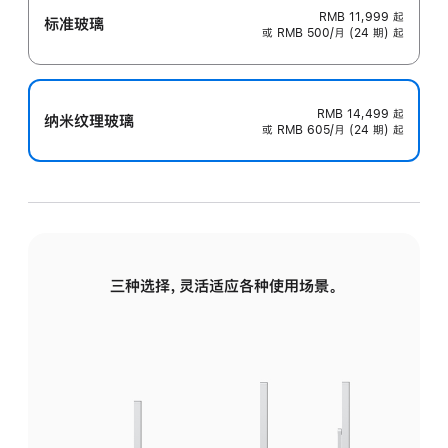
RMB 11,999
起
标准玻璃
或 RMB 500/月 (24 期) 起
RMB 14,499
起
纳米纹理玻璃
或 RMB 605/月 (24 期) 起
三种选择，灵活适应各种使用场景。
标