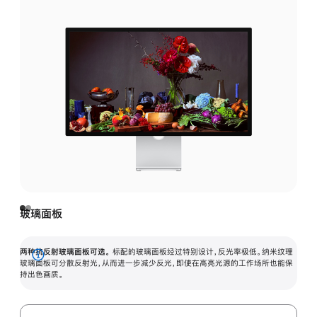
玻璃面板
两种抗反射玻璃面板可选。
标配的玻璃面板经过特别设计，反光率极低。纳米纹理
展
玻璃面板可分散反射光，从而进一步减少反光，即使在高亮光源的工作场所也能保
持出色画质。
开