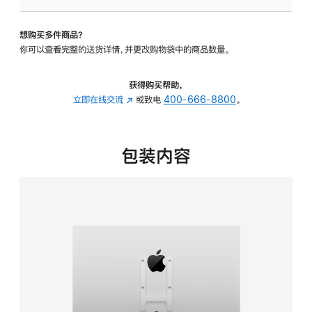
板
-
想购买多件商品？
VESA
你可以查看完整的送货详情，并更改购物袋中的商品数量。
支
架
转
获得购买帮助，
换
立即在线交流
(在
或致电
400-666-8800
。
器
新
的
窗
分
口
包装内容
期
中
付
打
款
开)
选
项)