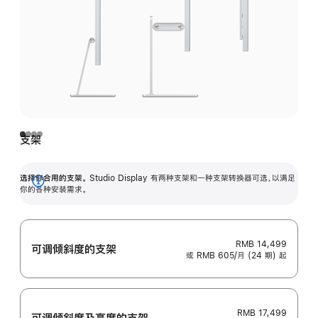
支架
选择你合用的支架。
Studio Display 有两种支架和一种支架转换器可选，以满足
展
你的各种安装需求。
开
RMB 14,499
可调倾斜度的支架
或 RMB 605/月 (24 期) 起
RMB 17,499
可调倾斜度及高‍度的支‍架