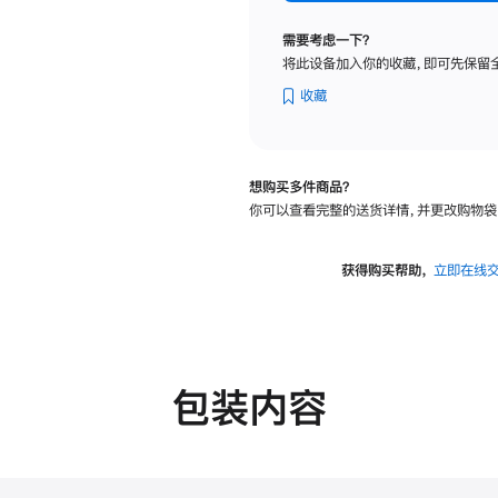
纳
米
需要考虑一下？
纹
将此设备加入你的收藏，即可先保留
理
玻
收藏
璃
面
板
想购买多件商品？
-
你可以查看完整的送货详情，并更改购物袋
VESA
支
架
获得购买帮助，
立即在线
转
换
器
的
分
包装内容
期
付
款
选
项)