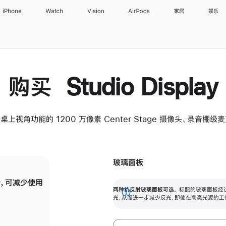
iPhone
Watch
Vision
AirPods
家居
娱乐
购买 Studio Display
桌上视角功能的 1200 万像素 Center Stage 摄像头、录音棚
玻璃面板
，可减少使用
纳米纹理玻璃面板可进一步减少反光，即使在
两种抗反射玻璃面板可选。
标配的玻璃面板经
。
有高亮光源的场所使用，也能保持出色画质。
展
光，从而进一步减少反光，即使在高亮光源的工
开