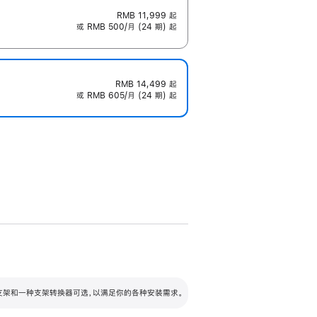
RMB 11,999
起
或 RMB 500/月 (24 期) 起
RMB 14,499
起
或 RMB 605/月 (24 期) 起
配可调倾斜度及高度的支架，额外增加 105
VESA 支架转换器
 有两种支架和一种支架转换器可选，以满足你的各种安装需求。
毫米的高度调节范围。
容的支架 (未随附)