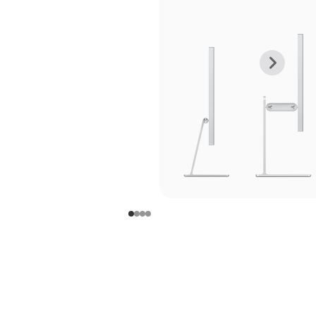
上
下
一
一
张
张
图
图
库
库
图
图
片
片
-
-
支
支
架
架