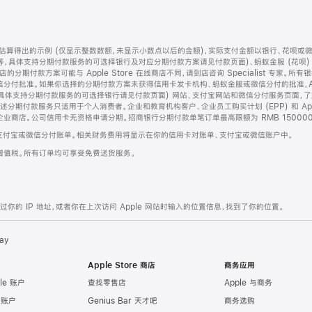
算得出的示例 (仅显示整数数额，未显示小数点以后的金额)，实际支付金额以银行、花呗或
等，具体支持分期付款服务的可选择银行及对应分期付款方案请见付款页面)、蚂蚁金服 (花呗
售店的分期付款方案可能与 Apple Store 在线商店不同，请到店咨询 Specialist 专
分付批准。如果你选择的分期付款方案未获得信用卡发卡机构、蚂蚁金服或微信分付的批准，Ap
具体支持分期付款服务的可选择银行请见付款页面) 网站、支付宝网站和微信分付服务页面，
期付款服务只适用于个人消费者。企业和教育机构客户、企业员工购买计划 (EPP) 和 Appl
企业商店。公司信用卡无资格申请分期。招商银行分期付款单笔订单最高限额为 RMB 150000
支付宝或微信分付账单。相关财务费用将显示在你的信用卡对账单、支付宝或微信账户中。
增值税。所有订单均可享受免费送货服务。
的 IP 地址，或者你在上次访问 Apple 网站时输入的位置信息，找到了你的位置。
ay
Apple Store 商店
商务应用
le 账户
查找零售店
Apple 与商务
e 账户
Genius Bar 天才吧
商务选购