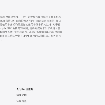
微信分付账单为准。上述分期付款方案由信用卡发卡机构
) 以及微信分付面向符合条件的中国大陆居民提供。部分
家。所有银行信用卡分期均需经你的信用卡发卡机构批准；对于花
ple 将不会被告知原因。请参阅信用卡发卡机构 (包
了解相关条件、费用和收费。订单可能需要满足特定金额要
e 员工购买计划 (EPP) 适用的分期付款方案可能与
。
Apple 价值观
辅助功能
环境责任