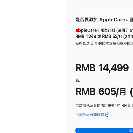
是否要添加 AppleCare+
AppleCare+ 服务计划 (适用于 Stu
RMB 1,249
或
RMB 53/月 (24 
获得长达 3 年的技术支持和意外损
RMB 14,499
或
RMB 605/月 (
含增值税及其他法定税费
：约 RMB 1
可享免息分期付款
(Studio
Display
-
添