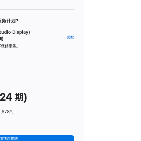
 服务计划？
dio Display)
AppleCare+
添加
期)
服
坏保修服务。
务
计
划
(适
用
于
24 期)
Studio
Display)
,678
脚
‡。
注
加到购物袋