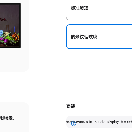
标准玻璃
纳米纹理玻璃
支架
用场景。
标配可调倾斜度的支架，提供 30 度的倾斜度
选
选择你合用的支架。
Studio Display
调节范围。
展