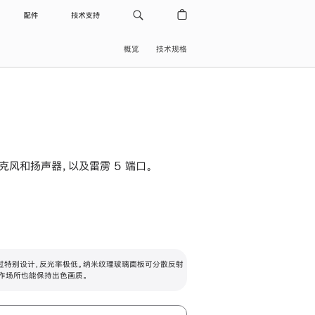
配件
技术支持
概览
技术规格
级麦克风和扬声器，以及雷雳 5 端口。
过特别设计，反光率极低。纳米纹理玻璃面板可分散反射
作场所也能保持出色画质。