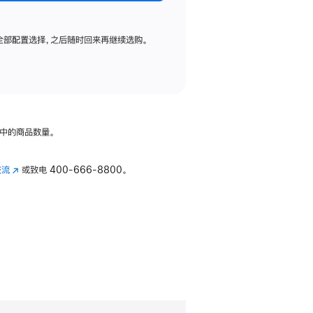
全部配置选择，之后随时回来再继续选购。
中的商品数量。
交流
(在
或致电
400-666-8800。
新
窗
口
中
打
开)