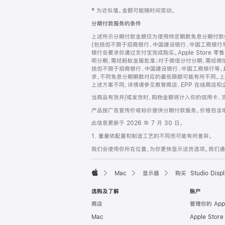
网
脚
‡ 为近似值。金额可能随时间变动。
注
页
分期付款服务的条件
页
上述所示分期付款金额仅为使用特定期数免息分期付款估
脚
(包括但不限于招商银行、中国建设银行、中国工商银行
银行会要求你通过支付宝完成购买。Apple Store 零
呗分期，需经蚂蚁金服批准；对于微信分付分期，需经微信
括但不限于招商银行、中国建设银行、中国工商银行等，
求，不同免息分期期数对应的最低限额可能有所不同。上述分
上述方案不同，详情请参见教育商店、EPP 在线商店和
当商品有货并/或发货时，购物金额将计入你的信用卡、
产品按广告宣传价或标价提供分期付款服务。价格包含
此信息更新于 2026 年 7 月 30 日。
1. 重量依配置和制造工艺的不同而可能有所差异。
我们会使用你所在位置，为你更快显示送货选项。我们通过你
Mac
显示器
购买 Studio Displ
Apple
选购及了解
账户
商店
管理你的 App
Mac
Apple Stor