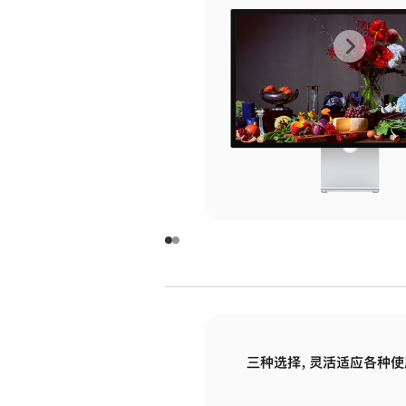
上
下
一
一
张
张
图
图
库
库
图
图
片
片
-
-
玻
玻
璃
璃
三种选择，灵活适应各种使
面
面
板
板