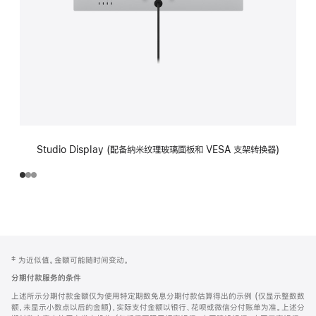
Studio Display (配备纳米纹理玻璃面板和 VESA 支架转换器)
网
脚
‡ 为近似值。金额可能随时间变动。
注
页
分期付款服务的条件
页
上述所示分期付款金额仅为使用特定期数免息分期付款估算得出的示例 (仅显示整数数
脚
额，未显示小数点以后的金额)，实际支付金额以银行、花呗或微信分付账单为准。上述分