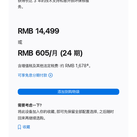
务
获得长达 3 年的技术支持和意外损坏保修服
务。
计
划
(适
RMB 14,499
用
于
或
Studio
RMB 605/月 (24 期)
Display
含增值税及其他法定税费
：约 RMB 1,678
脚
‡。
注
可享免息分期付款
(Studio
Display
-
添加到购物袋
纳
米
需要考虑一下？
纹
将此设备加入你的收藏，即可先保留全部配置选择，之后随时
理
回来再继续选购。
玻
璃
收藏
面