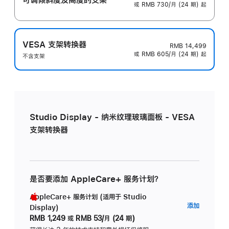
或 RMB 730/月 (24 期) 起
VESA 支架转换器
RMB 14,499
或 RMB 605/月 (24 期) 起
不含支架
Studio Display - 纳米纹理玻璃面板 - VESA
支架转换器
是否要添加 AppleCare+ 服务计划？
AppleCare+ 服务计划 (适用于 Studio
AppleC
添加
Display)
服
RMB 1,249
或
RMB 53/月 (24 期)