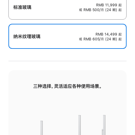
RMB 11,999
起
标准玻璃
或 RMB 500/月 (24 期) 起
RMB 14,499
起
纳米纹理玻璃
或 RMB 605/月 (24 期) 起
三种选择，灵活适应各种使用场景。
标