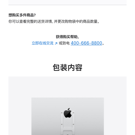
板
-
想购买多件商品？
VESA
你可以查看完整的送货详情，并更改购物袋中的商品数量。
支
架
转
获得购买帮助，
换
立即在线交流
(在
或致电
400-666-8800
。
器
新
的
窗
分
口
包装内容
期
中
付
打
款
开)
选
项)