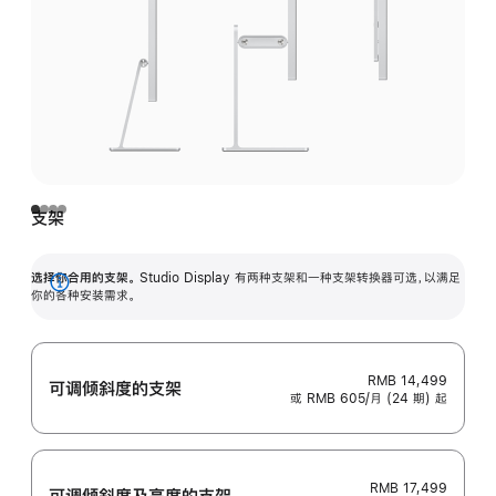
支架
选择你合用的支架。
Studio Display 有两种支架和一种支架转换器可选，以满足
展
你的各种安装需求。
开
RMB 14,499
可调倾斜度的支架
或 RMB 605/月 (24 期) 起
RMB 17,499
可调倾斜度及高‍度的支‍架