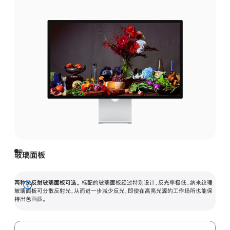
玻璃面板
两种抗反射玻璃面板可选。
标配的玻璃面板经过特别设计，反光率极低。纳米纹理
展
玻璃面板可分散反射光，从而进一步减少反光，即使在高亮光源的工作场所也能保
持出色画质。
开