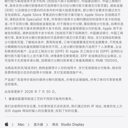
期付款方案由信用卡发卡机构 (包括但不限于招商银行、中国建设银行、中国工商银行
等，具体支持分期付款服务的可选择银行及对应分期付款方案请见付款页面)、蚂蚁金服
(花呗) 以及微信分付面向符合条件的中国大陆居民提供。部分银行会要求你通过支付
宝完成购买。Apple Store 零售店的分期付款方案可能与 Apple Store 在线商店不
同，请到店咨询 Specialist 专家。所有银行信用卡分期均需经你的信用卡发卡机构批
准；对于花呗分期，需经蚂蚁金服批准；对于微信分付分期，需经微信分付批准。如果你选
择的分期付款方案未获得信用卡发卡机构、蚂蚁金服或微信分付的批准，Apple 将不会
被告知原因。请参阅信用卡发卡机构 (包括但不限于招商银行、中国建设银行、中国工商
银行等，具体支持分期付款服务的可选择银行请见付款页面) 网站、支付宝网站和微信
分付服务页面，了解相关条件、费用和收费。订单可能需要满足特定金额要求，不同免息
分期期数对应的最低限额可能有所不同。上述分期付款服务只适用于个人消费者。企业
和教育机构客户、企业员工购买计划 (EPP) 和 Apple 员工购买计划 (EPP) 适用的分
期付款方案可能与上述方案不同，详情请参见教育商店、EPP 在线商店和企业商店。公
司信用卡无资格申请分期。招商银行分期付款单笔订单最高限额为 RMB 150000。
当商品有货并/或发货时，购物金额将计入你的信用卡、支付宝或微信分付账单。相关财
务费用将显示在你的信用卡对账单、支付宝或微信账户中。
产品按广告宣传价或标价提供分期付款服务。价格包含增值税。所有订单均可享受免费
送货服务。
此信息更新于 2026 年 7 月 30 日。
1. 重量依配置和制造工艺的不同而可能有所差异。
我们会使用你所在位置，为你更快显示送货选项。我们通过你的 IP 地址，或者你在上次
访问 Apple 网站时输入的位置信息，找到了你的位置。
Mac
显示器
购买 Studio Display