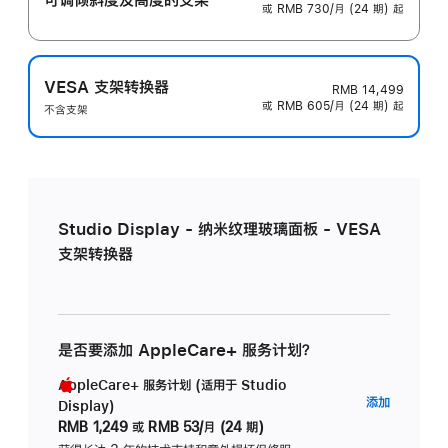
或 RMB 730/月 (24 期) 起
VESA 支架转换器
RMB 14,499
或 RMB 605/月 (24 期) 起
不含支架
Studio Display - 纳米纹理玻璃面板 - VESA
支架转换器
是否要添加 AppleCare+ 服务计划？
AppleCare+ 服务计划 (适用于 Studio
AppleC
添加
Display)
服
RMB 1,249
或
RMB 53/月 (24 期)