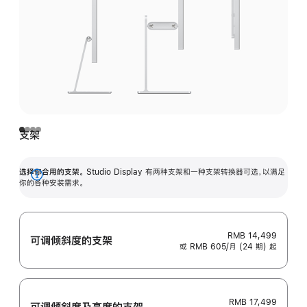
支架
选择你合用的支架。
Studio Display 有两种支架和一种支架转换器可选，以满足
展
你的各种安装需求。
开
RMB 14,499
可调倾斜度的支架
或 RMB 605/月 (24 期) 起
RMB 17,499
可调倾斜度及高‍度的支‍架