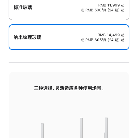
RMB 11,999
起
标准玻璃
或 RMB 500/月 (24 期) 起
RMB 14,499
起
纳米纹理玻璃
或 RMB 605/月 (24 期) 起
三种选择，灵活适应各种使用场景。
标