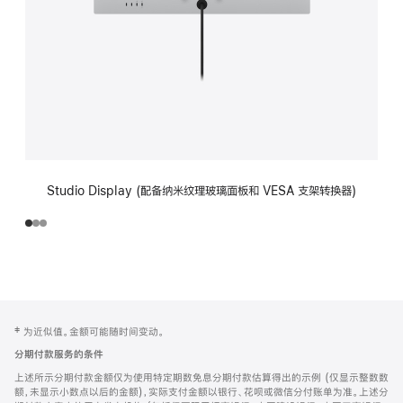
Studio Display (配备纳米纹理玻璃面板和 VESA 支架转换器)
网
脚
‡ 为近似值。金额可能随时间变动。
注
页
分期付款服务的条件
页
上述所示分期付款金额仅为使用特定期数免息分期付款估算得出的示例 (仅显示整数数
脚
额，未显示小数点以后的金额)，实际支付金额以银行、花呗或微信分付账单为准。上述分