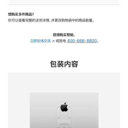
板
-
想购买多件商品？
VESA
你可以查看完整的送货详情，并更改购物袋中的商品数量。
支
架
转
获得购买帮助，
换
立即在线交流
(在
或致电
400-666-8800
。
器
新
的
窗
分
口
包装内容
期
中
付
打
款
开)
选
项)