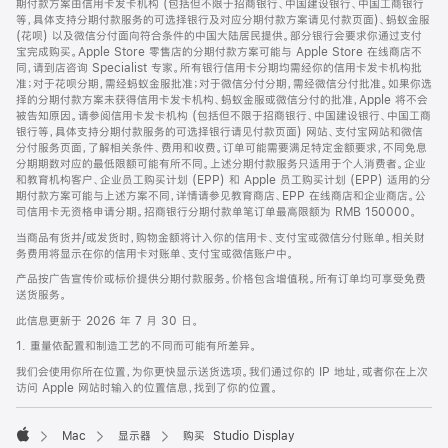
期付款方案由信用卡发卡机构 (包括但不限于招商银行、中国建设银行、中国工商银行
等，具体支持分期付款服务的可选择银行及对应分期付款方案请见付款页面)、蚂蚁金服
(花呗) 以及微信分付面向符合条件的中国大陆居民提供。部分银行会要求你通过支付
宝完成购买。Apple Store 零售店的分期付款方案可能与 Apple Store 在线商店不
同，请到店咨询 Specialist 专家。所有银行信用卡分期均需经你的信用卡发卡机构批
准；对于花呗分期，需经蚂蚁金服批准；对于微信分付分期，需经微信分付批准。如果你选
择的分期付款方案未获得信用卡发卡机构、蚂蚁金服或微信分付的批准，Apple 将不会
被告知原因。请参阅信用卡发卡机构 (包括但不限于招商银行、中国建设银行、中国工商
银行等，具体支持分期付款服务的可选择银行请见付款页面) 网站、支付宝网站和微信
分付服务页面，了解相关条件、费用和收费。订单可能需要满足特定金额要求，不同免息
分期期数对应的最低限额可能有所不同。上述分期付款服务只适用于个人消费者。企业
和教育机构客户、企业员工购买计划 (EPP) 和 Apple 员工购买计划 (EPP) 适用的分
期付款方案可能与上述方案不同，详情请参见教育商店、EPP 在线商店和企业商店。公
司信用卡无资格申请分期。招商银行分期付款单笔订单最高限额为 RMB 150000。
当商品有货并/或发货时，购物金额将计入你的信用卡、支付宝或微信分付账单。相关财
务费用将显示在你的信用卡对账单、支付宝或微信账户中。
产品按广告宣传价或标价提供分期付款服务。价格包含增值税。所有订单均可享受免费
送货服务。
此信息更新于 2026 年 7 月 30 日。
1. 重量依配置和制造工艺的不同而可能有所差异。
我们会使用你所在位置，为你更快显示送货选项。我们通过你的 IP 地址，或者你在上次
访问 Apple 网站时输入的位置信息，找到了你的位置。
Mac
显示器
购买 Studio Display