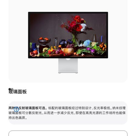
玻璃面板
两种抗反射玻璃面板可选。
标配的玻璃面板经过特别设计，反光率极低。纳米纹理
展
玻璃面板可分散反射光，从而进一步减少反光，即使在高亮光源的工作场所也能保
持出色画质。
开