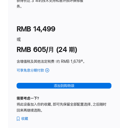
务
获得长达 3 年的技术支持和意外损坏保修服
务。
计
划
(适
RMB 14,499
用
于
或
Studio
RMB 605/月 (24 期)
Display
含增值税及其他法定税费
：约 RMB 1,678
脚
‡。
注
可享免息分期付款
(Studio
Display
-
添加到购物袋
纳
米
需要考虑一下？
纹
将此设备加入你的收藏，即可先保留全部配置选择，之后随时
理
回来再继续选购。
玻
璃
收藏
面