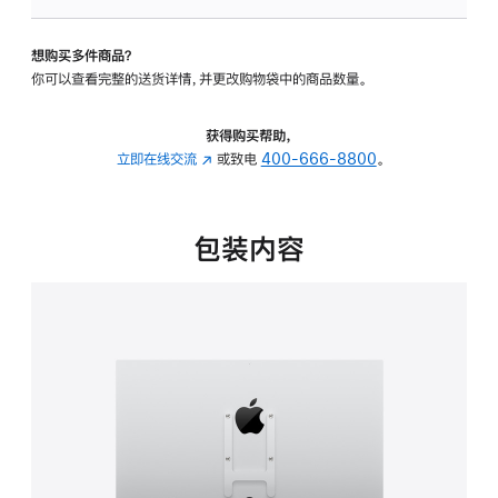
板
-
想购买多件商品？
VESA
你可以查看完整的送货详情，并更改购物袋中的商品数量。
支
架
转
获得购买帮助，
换
立即在线交流
(在
或致电
400-666-8800
。
器
新
的
窗
分
口
包装内容
期
中
付
打
款
开)
选
项)