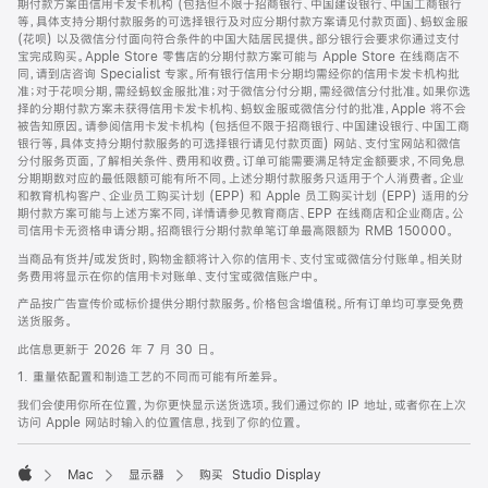
期付款方案由信用卡发卡机构 (包括但不限于招商银行、中国建设银行、中国工商银行
等，具体支持分期付款服务的可选择银行及对应分期付款方案请见付款页面)、蚂蚁金服
(花呗) 以及微信分付面向符合条件的中国大陆居民提供。部分银行会要求你通过支付
宝完成购买。Apple Store 零售店的分期付款方案可能与 Apple Store 在线商店不
同，请到店咨询 Specialist 专家。所有银行信用卡分期均需经你的信用卡发卡机构批
准；对于花呗分期，需经蚂蚁金服批准；对于微信分付分期，需经微信分付批准。如果你选
择的分期付款方案未获得信用卡发卡机构、蚂蚁金服或微信分付的批准，Apple 将不会
被告知原因。请参阅信用卡发卡机构 (包括但不限于招商银行、中国建设银行、中国工商
银行等，具体支持分期付款服务的可选择银行请见付款页面) 网站、支付宝网站和微信
分付服务页面，了解相关条件、费用和收费。订单可能需要满足特定金额要求，不同免息
分期期数对应的最低限额可能有所不同。上述分期付款服务只适用于个人消费者。企业
和教育机构客户、企业员工购买计划 (EPP) 和 Apple 员工购买计划 (EPP) 适用的分
期付款方案可能与上述方案不同，详情请参见教育商店、EPP 在线商店和企业商店。公
司信用卡无资格申请分期。招商银行分期付款单笔订单最高限额为 RMB 150000。
当商品有货并/或发货时，购物金额将计入你的信用卡、支付宝或微信分付账单。相关财
务费用将显示在你的信用卡对账单、支付宝或微信账户中。
产品按广告宣传价或标价提供分期付款服务。价格包含增值税。所有订单均可享受免费
送货服务。
此信息更新于 2026 年 7 月 30 日。
1. 重量依配置和制造工艺的不同而可能有所差异。
我们会使用你所在位置，为你更快显示送货选项。我们通过你的 IP 地址，或者你在上次
访问 Apple 网站时输入的位置信息，找到了你的位置。
Mac
显示器
购买 Studio Display