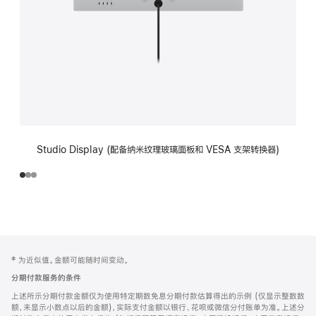
Studio Display (配备纳米纹理玻璃面板和 VESA 支架转换器)
网
脚
‡ 为近似值。金额可能随时间变动。
注
页
分期付款服务的条件
页
上述所示分期付款金额仅为使用特定期数免息分期付款估算得出的示例 (仅显示整数数
脚
额，未显示小数点以后的金额)，实际支付金额以银行、花呗或微信分付账单为准。上述分