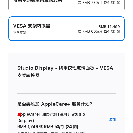
或 RMB 730/月 (24 期) 起
VESA 支架转换器
RMB 14,499
或 RMB 605/月 (24 期) 起
不含支架
Studio Display - 纳米纹理玻璃面板 - VESA
支架转换器
是否要添加 AppleCare+ 服务计划？
AppleCare+ 服务计划 (适用于 Studio
AppleC
添加
Display)
服
RMB 1,249
或
RMB 53/月 (24 期)