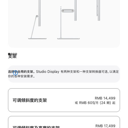
支架
选择你合用的支架。
Studio Display 有两种支架和一种支架转换器可选，以满足
展
你的各种安装需求。
开
RMB 14,499
可调倾斜度的支架
或 RMB 605/月 (24 期) 起
RMB 17,499
可调倾斜度及高‍度的支‍架