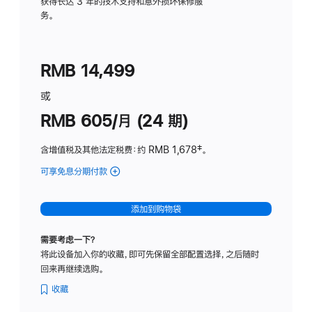
务
获得长达 3 年的技术支持和意外损坏保修服
务。
计
划
(适
RMB 14,499
用
于
或
Studio
RMB 605/月 (24 期)
Display
含增值税及其他法定税费
：约 RMB 1,678
脚
‡。
注
可享免息分期付款
(Studio
Display
-
添加到购物袋
纳
米
需要考虑一下？
纹
将此设备加入你的收藏，即可先保留全部配置选择，之后随时
理
回来再继续选购。
玻
璃
收藏
面