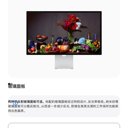
玻璃面板
两种抗反射玻璃面板可选。
标配的玻璃面板经过特别设计，反光率极低。纳米纹理
展
玻璃面板可分散反射光，从而进一步减少反光，即使在高亮光源的工作场所也能保
持出色画质。
开