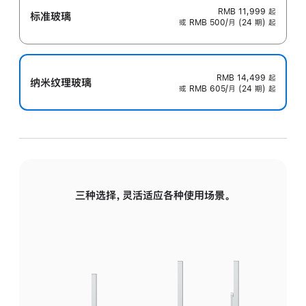
RMB 11,999
起
标准玻璃
或 RMB 500/月 (24 期) 起
RMB 14,499
起
纳米纹理玻璃
或 RMB 605/月 (24 期) 起
三种选择，灵活适应各种使用场景。
标