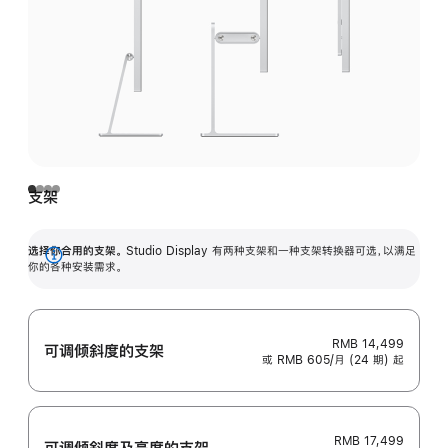
支架
选择你合用的支架。
Studio Display 有两种支架和一种支架转换器可选，以满足
展
你的各种安装需求。
开
RMB 14,499
可调倾斜度的支架
或 RMB 605/月 (24 期) 起
RMB 17,499
可调倾斜度及高‍度的支‍架