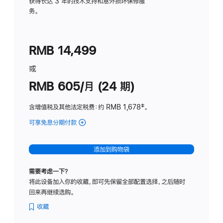
务
获得长达 3 年的技术支持和意外损坏保修服
务。
计
划
(适
RMB 14,499
用
于
或
Studio
RMB 605/月 (24 期)
Display
含增值税及其他法定税费
：约 RMB 1,678
脚
‡。
注
可享免息分期付款
(Studio
Display
-
添加到购物袋
纳
米
需要考虑一下？
纹
将此设备加入你的收藏，即可先保留全部配置选择，之后随时
理
回来再继续选购。
玻
璃
收藏
面