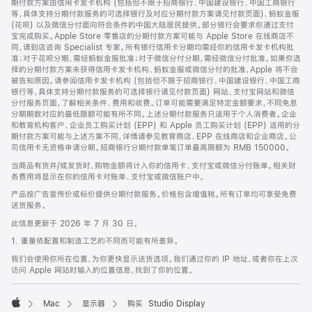
期付款方案由信用卡发卡机构 (包括但不限于招商银行、中国建设银行、中国工商银行
等，具体支持分期付款服务的可选择银行及对应分期付款方案请见付款页面)、蚂蚁金服
(花呗) 以及微信分付面向符合条件的中国大陆居民提供。部分银行会要求你通过支付
宝完成购买。Apple Store 零售店的分期付款方案可能与 Apple Store 在线商店不
同，请到店咨询 Specialist 专家。所有银行信用卡分期均需经你的信用卡发卡机构批
准；对于花呗分期，需经蚂蚁金服批准；对于微信分付分期，需经微信分付批准。如果你选
择的分期付款方案未获得信用卡发卡机构、蚂蚁金服或微信分付的批准，Apple 将不会
被告知原因。请参阅信用卡发卡机构 (包括但不限于招商银行、中国建设银行、中国工商
银行等，具体支持分期付款服务的可选择银行请见付款页面) 网站、支付宝网站和微信
分付服务页面，了解相关条件、费用和收费。订单可能需要满足特定金额要求，不同免息
分期期数对应的最低限额可能有所不同。上述分期付款服务只适用于个人消费者。企业
和教育机构客户、企业员工购买计划 (EPP) 和 Apple 员工购买计划 (EPP) 适用的分
期付款方案可能与上述方案不同，详情请参见教育商店、EPP 在线商店和企业商店。公
司信用卡无资格申请分期。招商银行分期付款单笔订单最高限额为 RMB 150000。
当商品有货并/或发货时，购物金额将计入你的信用卡、支付宝或微信分付账单。相关财
务费用将显示在你的信用卡对账单、支付宝或微信账户中。
产品按广告宣传价或标价提供分期付款服务。价格包含增值税。所有订单均可享受免费
送货服务。
此信息更新于 2026 年 7 月 30 日。
1. 重量依配置和制造工艺的不同而可能有所差异。
我们会使用你所在位置，为你更快显示送货选项。我们通过你的 IP 地址，或者你在上次
访问 Apple 网站时输入的位置信息，找到了你的位置。
Mac
显示器
购买 Studio Display