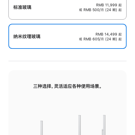
RMB 11,999
起
标准玻璃
或 RMB 500/月 (24 期) 起
RMB 14,499
起
纳米纹理玻璃
或 RMB 605/月 (24 期) 起
三种选择，灵活适应各种使用场景。
标