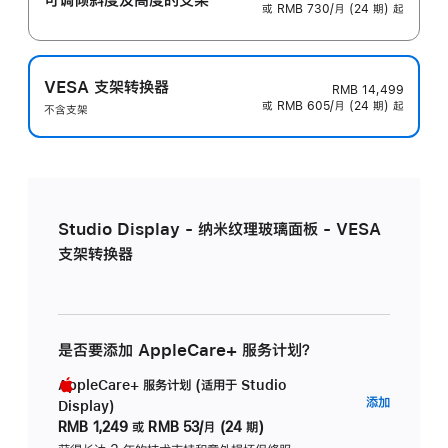
或 RMB 730/月 (24 期) 起
VESA 支架转换器
RMB 14,499
或 RMB 605/月 (24 期) 起
不含支架
Studio Display - 纳米纹理玻璃面板 - VESA
支架转换器
是否要添加 AppleCare+ 服务计划？
AppleCare+ 服务计划 (适用于 Studio
AppleC
添加
Display)
服
RMB 1,249
或
RMB 53/月 (24 期)