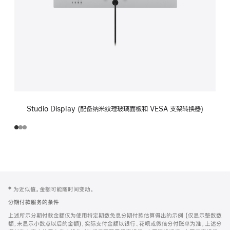
Studio Display (配备纳米纹理玻璃面板和 VESA 支架转换器)
网
脚
‡ 为近似值。金额可能随时间变动。
注
页
分期付款服务的条件
页
上述所示分期付款金额仅为使用特定期数免息分期付款估算得出的示例 (仅显示整数数
脚
额，未显示小数点以后的金额)，实际支付金额以银行、花呗或微信分付账单为准。上述分