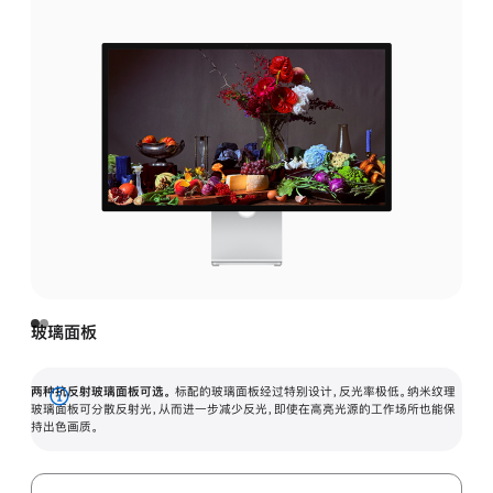
玻璃面板
两种抗反射玻璃面板可选。
标配的玻璃面板经过特别设计，反光率极低。纳米纹理
展
玻璃面板可分散反射光，从而进一步减少反光，即使在高亮光源的工作场所也能保
持出色画质。
开