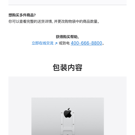
板
-
想购买多件商品？
VESA
你可以查看完整的送货详情，并更改购物袋中的商品数量。
支
架
转
获得购买帮助，
换
立即在线交流
(在
或致电
400-666-8800
。
器
新
的
窗
分
口
包装内容
期
中
付
打
款
开)
选
项)