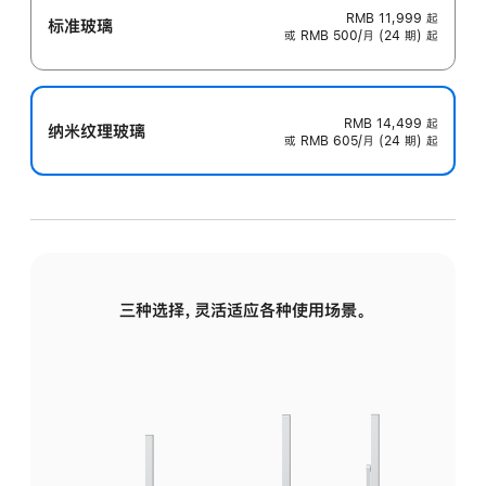
RMB 11,999
起
标准玻璃
或 RMB 500/月 (24 期) 起
RMB 14,499
起
纳米纹理玻璃
或 RMB 605/月 (24 期) 起
三种选择，灵活适应各种使用场景。
标