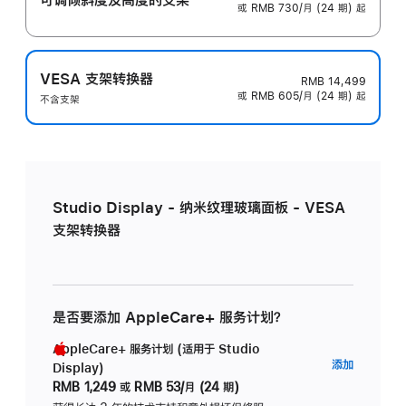
或 RMB 730/月 (24 期) 起
VESA 支架转换器
RMB 14,499
或 RMB 605/月 (24 期) 起
不含支架
Studio Display - 纳米纹理玻璃面板 - VESA
支架转换器
是否要添加 AppleCare+ 服务计划？
AppleCare+ 服务计划 (适用于 Studio
AppleC
添加
Display)
服
RMB 1,249
或
RMB 53/月 (24 期)