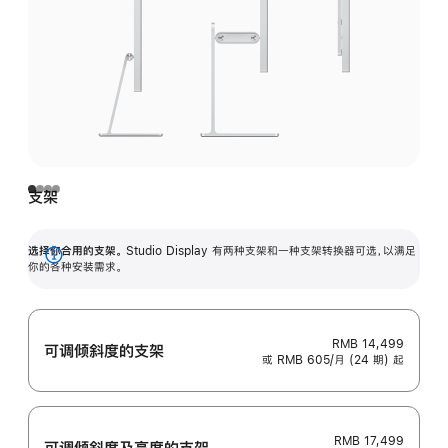
支架
选择你合用的支架。
Studio Display 有两种支架和一种支架转换器可选，以满足
展
你的各种安装需求。
开
RMB 14,499
可调倾斜度的支架
或 RMB 605/月 (24 期) 起
RMB 17,499
可调倾斜度及高‍度的支‍架