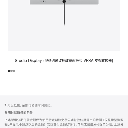
Studio Display (配备纳米纹理玻璃面板和 VESA 支架转换器)
网
脚
‡ 为近似值。金额可能随时间变动。
注
页
分期付款服务的条件
页
上述所示分期付款金额仅为使用特定期数免息分期付款估算得出的示例 (仅显示整数数
脚
额，未显示小数点以后的金额)，实际支付金额以银行、花呗或微信分付账单为准。上述分