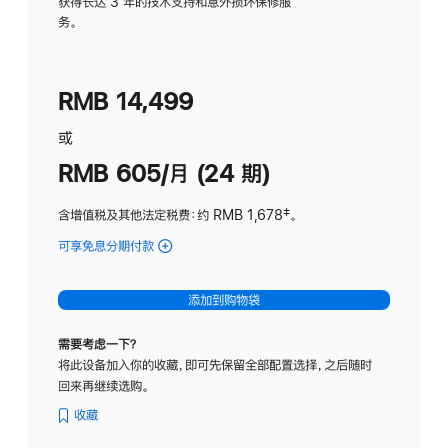
务
获得长达 3 年的技术支持和意外损坏保修服
务。
计
划
(适
RMB 14,499
用
于
或
Studio
RMB 605/月 (24 期)
Display
含增值税及其他法定税费
：约 RMB 1,678
脚
‡。
注
可享免息分期付款
(Studio
Display
-
添加到购物袋
纳
米
需要考虑一下？
纹
将此设备加入你的收藏，即可先保留全部配置选择，之后随时
理
回来再继续选购。
玻
璃
收藏
面