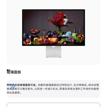
玻璃面板
两种抗反射玻璃面板可选。
标配的玻璃面板经过特别设计，反光率极低。纳米纹理
展
玻璃面板可分散反射光，从而进一步减少反光，即使在高亮光源的工作场所也能保
持出色画质。
开