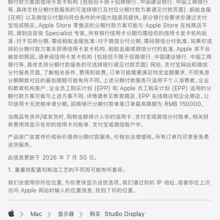
期付款方案由信用卡发卡机构 (包括但不限于招商银行、中国建设银行、中国工商银行
等，具体支持分期付款服务的可选择银行及对应分期付款方案请见付款页面)、蚂蚁金服
(花呗) 以及微信分付面向符合条件的中国大陆居民提供。部分银行会要求你通过支付
宝完成购买。Apple Store 零售店的分期付款方案可能与 Apple Store 在线商店不
同，请到店咨询 Specialist 专家。所有银行信用卡分期均需经你的信用卡发卡机构批
准；对于花呗分期，需经蚂蚁金服批准；对于微信分付分期，需经微信分付批准。如果你选
择的分期付款方案未获得信用卡发卡机构、蚂蚁金服或微信分付的批准，Apple 将不会
被告知原因。请参阅信用卡发卡机构 (包括但不限于招商银行、中国建设银行、中国工商
银行等，具体支持分期付款服务的可选择银行请见付款页面) 网站、支付宝网站和微信
分付服务页面，了解相关条件、费用和收费。订单可能需要满足特定金额要求，不同免息
分期期数对应的最低限额可能有所不同。上述分期付款服务只适用于个人消费者。企业
和教育机构客户、企业员工购买计划 (EPP) 和 Apple 员工购买计划 (EPP) 适用的分
期付款方案可能与上述方案不同，详情请参见教育商店、EPP 在线商店和企业商店。公
司信用卡无资格申请分期。招商银行分期付款单笔订单最高限额为 RMB 150000。
当商品有货并/或发货时，购物金额将计入你的信用卡、支付宝或微信分付账单。相关财
务费用将显示在你的信用卡对账单、支付宝或微信账户中。
产品按广告宣传价或标价提供分期付款服务。价格包含增值税。所有订单均可享受免费
送货服务。
此信息更新于 2026 年 7 月 30 日。
1. 重量依配置和制造工艺的不同而可能有所差异。
我们会使用你所在位置，为你更快显示送货选项。我们通过你的 IP 地址，或者你在上次
访问 Apple 网站时输入的位置信息，找到了你的位置。
Mac
显示器
购买 Studio Display