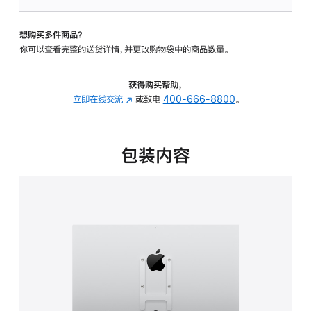
板
-
想购买多件商品？
VESA
你可以查看完整的送货详情，并更改购物袋中的商品数量。
支
架
转
获得购买帮助，
换
立即在线交流
(在
或致电
400-666-8800
。
器
新
的
窗
分
口
包装内容
期
中
付
打
款
开)
选
项)