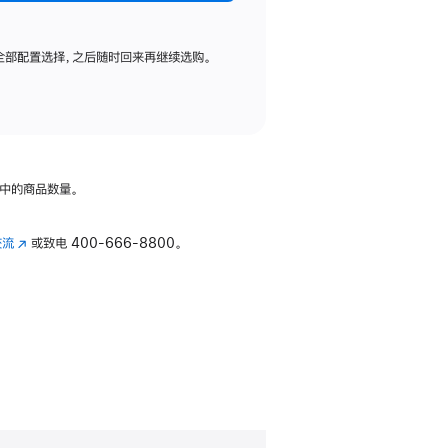
全部配置选择，之后随时回来再继续选购。
中的商品数量。
交流
(在
或致电
400-666-8800。
新
窗
口
中
打
开)