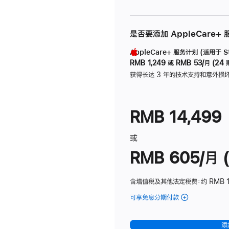
是否要添加 AppleCare+
AppleCare+ 服务计划 (适用于 Stu
RMB 1,249
或
RMB 53/月 (24 
获得长达 3 年的技术支持和意外损
RMB 14,499
或
RMB 605/月 (
含增值税及其他法定税费
：约 RMB 1
可享免息分期付款
(Studio
Display
-
添