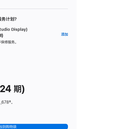
 服务计划？
dio Display)
AppleCare+
添加
期)
服
坏保修服务。
务
计
划
(适
用
于
24 期)
Studio
Display)
,678
脚
‡。
注
加到购物袋