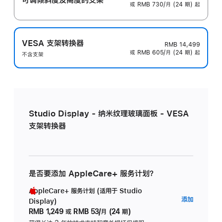
或 RMB 730/月 (24 期) 起
VESA 支架转换器
RMB 14,499
或 RMB 605/月 (24 期) 起
不含支架
Studio Display - 纳米纹理玻璃面板 - VESA
支架转换器
是否要添加 AppleCare+ 服务计划？
AppleCare+ 服务计划 (适用于 Studio
AppleC
添加
Display)
服
RMB 1,249
或
RMB 53/月 (24 期)