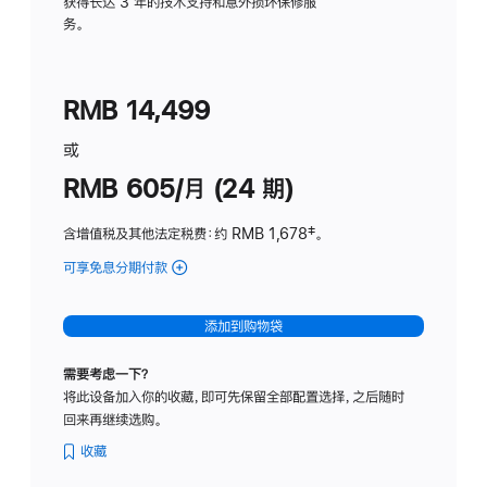
务
获得长达 3 年的技术支持和意外损坏保修服
务。
计
划
(适
RMB 14,499
用
于
或
Studio
RMB 605/月 (24 期)
Display
含增值税及其他法定税费
：约 RMB 1,678
脚
‡。
注
可享免息分期付款
(Studio
Display
-
添加到购物袋
纳
米
需要考虑一下？
纹
将此设备加入你的收藏，即可先保留全部配置选择，之后随时
理
回来再继续选购。
玻
璃
收藏
面