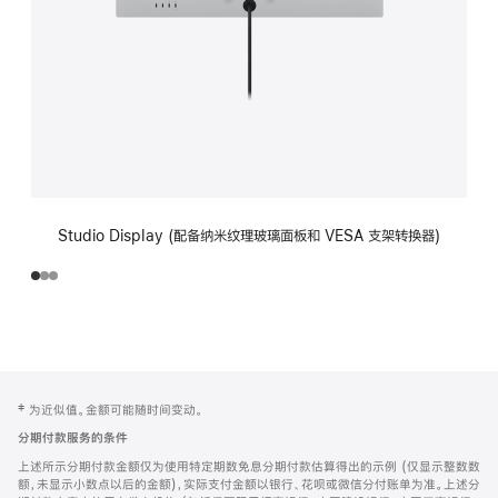
Studio Display (配备纳米纹理玻璃面板和 VESA 支架转换器)
网
脚
‡ 为近似值。金额可能随时间变动。
注
页
分期付款服务的条件
页
上述所示分期付款金额仅为使用特定期数免息分期付款估算得出的示例 (仅显示整数数
脚
额，未显示小数点以后的金额)，实际支付金额以银行、花呗或微信分付账单为准。上述分