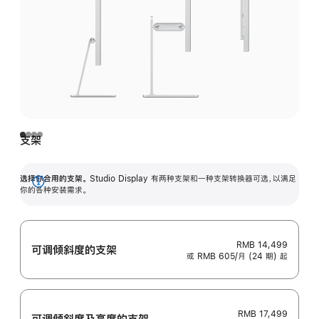
支架
选择你合用的支架。
Studio Display 有两种支架和一种支架转换器可选，以满足
展
你的各种安装需求。
开
RMB 14,499
可调倾斜度的支架
或 RMB 605/月 (24 期) 起
RMB 17,499
可调倾斜度及高‍度的支‍架