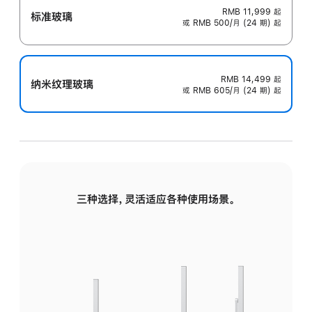
RMB 11,999
起
标准玻璃
或 RMB 500/月 (24 期) 起
RMB 14,499
起
纳米纹理玻璃
或 RMB 605/月 (24 期) 起
三种选择，灵活适应各种使用场景。
标