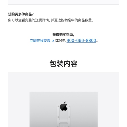
板
-
想购买多件商品？
VESA
你可以查看完整的送货详情，并更改购物袋中的商品数量。
支
架
转
获得购买帮助，
换
立即在线交流
(在
或致电
400-666-8800
。
器
新
的
窗
分
口
包装内容
期
中
付
打
款
开)
选
项)