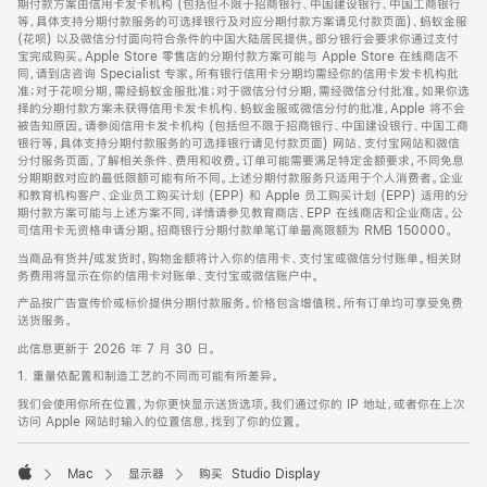
期付款方案由信用卡发卡机构 (包括但不限于招商银行、中国建设银行、中国工商银行
等，具体支持分期付款服务的可选择银行及对应分期付款方案请见付款页面)、蚂蚁金服
(花呗) 以及微信分付面向符合条件的中国大陆居民提供。部分银行会要求你通过支付
宝完成购买。Apple Store 零售店的分期付款方案可能与 Apple Store 在线商店不
同，请到店咨询 Specialist 专家。所有银行信用卡分期均需经你的信用卡发卡机构批
准；对于花呗分期，需经蚂蚁金服批准；对于微信分付分期，需经微信分付批准。如果你选
择的分期付款方案未获得信用卡发卡机构、蚂蚁金服或微信分付的批准，Apple 将不会
被告知原因。请参阅信用卡发卡机构 (包括但不限于招商银行、中国建设银行、中国工商
银行等，具体支持分期付款服务的可选择银行请见付款页面) 网站、支付宝网站和微信
分付服务页面，了解相关条件、费用和收费。订单可能需要满足特定金额要求，不同免息
分期期数对应的最低限额可能有所不同。上述分期付款服务只适用于个人消费者。企业
和教育机构客户、企业员工购买计划 (EPP) 和 Apple 员工购买计划 (EPP) 适用的分
期付款方案可能与上述方案不同，详情请参见教育商店、EPP 在线商店和企业商店。公
司信用卡无资格申请分期。招商银行分期付款单笔订单最高限额为 RMB 150000。
当商品有货并/或发货时，购物金额将计入你的信用卡、支付宝或微信分付账单。相关财
务费用将显示在你的信用卡对账单、支付宝或微信账户中。
产品按广告宣传价或标价提供分期付款服务。价格包含增值税。所有订单均可享受免费
送货服务。
此信息更新于 2026 年 7 月 30 日。
1. 重量依配置和制造工艺的不同而可能有所差异。
我们会使用你所在位置，为你更快显示送货选项。我们通过你的 IP 地址，或者你在上次
访问 Apple 网站时输入的位置信息，找到了你的位置。
Mac
显示器
购买 Studio Display