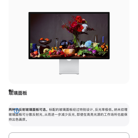
玻璃面板
两种抗反射玻璃面板可选。
标配的玻璃面板经过特别设计，反光率极低。纳米纹理
展
玻璃面板可分散反射光，从而进一步减少反光，即使在高亮光源的工作场所也能保
持出色画质。
开