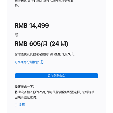
务
获得长达 3 年的技术支持和意外损坏保修服
务。
计
划
(适
RMB 14,499
用
于
或
Studio
RMB 605/月 (24 期)
Display
含增值税及其他法定税费
：约 RMB 1,678
脚
‡。
注
可享免息分期付款
(Studio
Display
-
添加到购物袋
纳
米
需要考虑一下？
纹
将此设备加入你的收藏，即可先保留全部配置选择，之后随时
理
回来再继续选购。
玻
璃
收藏
面