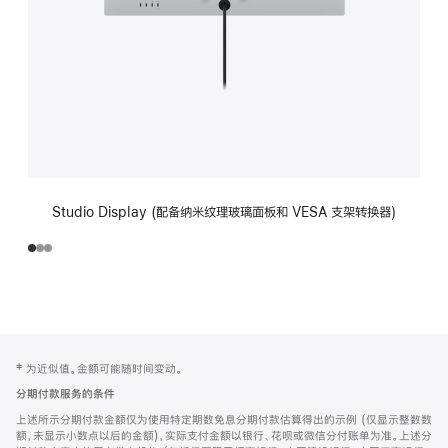
Studio Display (配备纳米纹理玻璃面板和 VESA 支架转换器)
网
脚
‡ 为近似值。金额可能随时间变动。
注
页
分期付款服务的条件
页
上述所示分期付款金额仅为使用特定期数免息分期付款估算得出的示例 (仅显示整数数
脚
额，未显示小数点以后的金额)，实际支付金额以银行、花呗或微信分付账单为准。上述分