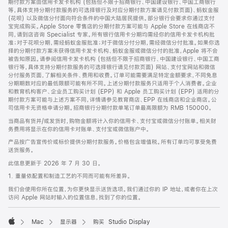
期付款方案由信用卡发卡机构 (包括但不限于招商银行、中国建设银行、中国工商银行
等，具体支持分期付款服务的可选择银行及对应分期付款方案请见付款页面)、蚂蚁金服
(花呗) 以及微信分付面向符合条件的中国大陆居民提供。部分银行会要求你通过支付
宝完成购买。Apple Store 零售店的分期付款方案可能与 Apple Store 在线商店不
同，请到店咨询 Specialist 专家。所有银行信用卡分期均需经你的信用卡发卡机构批
准；对于花呗分期，需经蚂蚁金服批准；对于微信分付分期，需经微信分付批准。如果你选
择的分期付款方案未获得信用卡发卡机构、蚂蚁金服或微信分付的批准，Apple 将不会
被告知原因。请参阅信用卡发卡机构 (包括但不限于招商银行、中国建设银行、中国工商
银行等，具体支持分期付款服务的可选择银行请见付款页面) 网站、支付宝网站和微信
分付服务页面，了解相关条件、费用和收费。订单可能需要满足特定金额要求，不同免息
分期期数对应的最低限额可能有所不同。上述分期付款服务只适用于个人消费者。企业
和教育机构客户、企业员工购买计划 (EPP) 和 Apple 员工购买计划 (EPP) 适用的分
期付款方案可能与上述方案不同，详情请参见教育商店、EPP 在线商店和企业商店。公
司信用卡无资格申请分期。招商银行分期付款单笔订单最高限额为 RMB 150000。
当商品有货并/或发货时，购物金额将计入你的信用卡、支付宝或微信分付账单。相关财
务费用将显示在你的信用卡对账单、支付宝或微信账户中。
产品按广告宣传价或标价提供分期付款服务。价格包含增值税。所有订单均可享受免费
送货服务。
此信息更新于 2026 年 7 月 30 日。
1. 重量依配置和制造工艺的不同而可能有所差异。
我们会使用你所在位置，为你更快显示送货选项。我们通过你的 IP 地址，或者你在上次
访问 Apple 网站时输入的位置信息，找到了你的位置。
Mac
显示器
购买 Studio Display