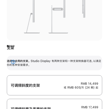
支架
选择你合用的支架。
Studio Display 有两种支架和一种支架转换器可选，以满足
展
你的各种安装需求。
开
RMB 14,499
可调倾斜度的支架
或 RMB 605/月 (24 期) 起
RMB 17,499
可调倾斜度及高‍度的支‍架