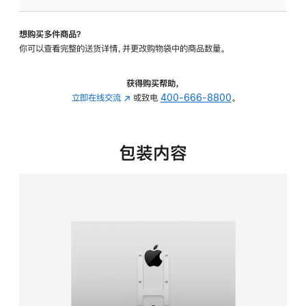
板
-
想购买多件商品？
VESA
你可以查看完整的送货详情，并更改购物袋中的商品数量。
支
架
转
获得购买帮助，
换
立即在线交流
(在
或致电
400-666-8800
。
器
新
的
窗
分
口
包装内容
期
中
付
打
款
开)
选
项)