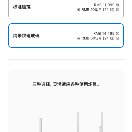
RMB 11,999
起
标准玻璃
或 RMB 500/月 (24 期) 起
RMB 14,499
起
纳米纹理玻璃
或 RMB 605/月 (24 期) 起
三种选择，灵活适应各种使用场景。
标