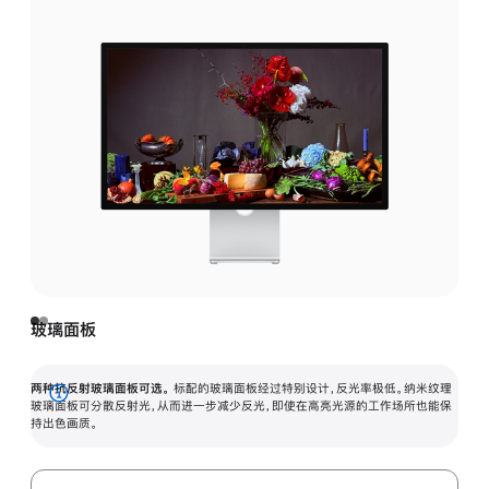
玻璃面板
两种抗反射玻璃面板可选。
标配的玻璃面板经过特别设计，反光率极低。纳米纹理
展
玻璃面板可分散反射光，从而进一步减少反光，即使在高亮光源的工作场所也能保
持出色画质。
开