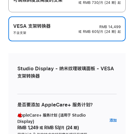
或 RMB 730/月 (24 期) 起
VESA 支架转换器
RMB 14,499
或 RMB 605/月 (24 期) 起
不含支架
Studio Display - 纳米纹理玻璃面板 - VESA
支架转换器
是否要添加 AppleCare+ 服务计划？
AppleCare+ 服务计划 (适用于 Studio
AppleC
添加
Display)
服
RMB 1,249
或
RMB 53/月 (24 期)