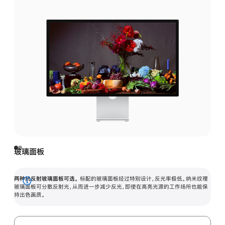
玻璃面板
两种抗反射玻璃面板可选。
标配的玻璃面板经过特别设计，反光率极低。纳米纹理
展
玻璃面板可分散反射光，从而进一步减少反光，即使在高亮光源的工作场所也能保
持出色画质。
开