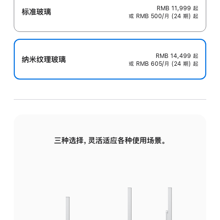
RMB 11,999
起
标准玻璃
或 RMB 500/月 (24 期) 起
RMB 14,499
起
纳米纹理玻璃
或 RMB 605/月 (24 期) 起
三种选择，灵活适应各种使用场景。
标