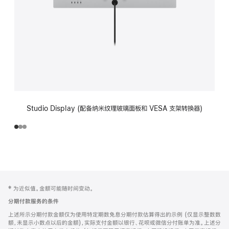
Studio Display (配备纳米纹理玻璃面板和 VESA 支架转换器)
网
脚
‡ 为近似值。金额可能随时间变动。
注
页
分期付款服务的条件
页
上述所示分期付款金额仅为使用特定期数免息分期付款估算得出的示例 (仅显示整数数
脚
额，未显示小数点以后的金额)，实际支付金额以银行、花呗或微信分付账单为准。上述分