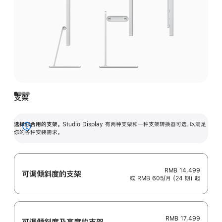
支架
选择你合用的支架。
Studio Display 有两种支架和一种支架转换器可选，以满足
展
你的各种安装需求。
开
RMB 14,499
可调倾斜度的支架
或 RMB 605/月 (24 期) 起
RMB 17,499
可调倾斜度及高‍度的支‍架