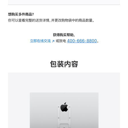
板
-
想购买多件商品？
VESA
你可以查看完整的送货详情，并更改购物袋中的商品数量。
支
架
转
获得购买帮助，
换
立即在线交流
(在
或致电
400-666-8800
。
器
新
的
窗
分
口
包装内容
期
中
付
打
款
开)
选
项)