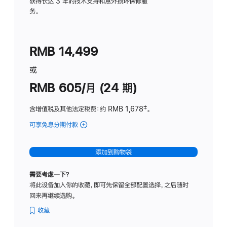
务
获得长达 3 年的技术支持和意外损坏保修服
务。
计
划
(适
RMB 14,499
用
于
或
Studio
RMB 605/月 (24 期)
Display
含增值税及其他法定税费
：约 RMB 1,678
脚
‡。
注
可享免息分期付款
(Studio
Display
-
添加到购物袋
纳
米
需要考虑一下？
纹
将此设备加入你的收藏，即可先保留全部配置选择，之后随时
理
回来再继续选购。
玻
璃
收藏
面