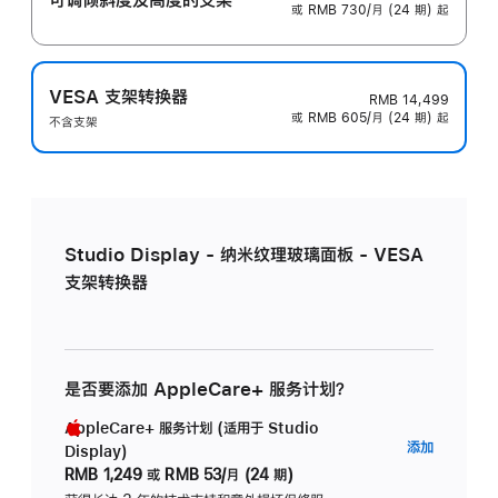
或 RMB 730/月 (24 期) 起
VESA 支架转换器
RMB 14,499
或 RMB 605/月 (24 期) 起
不含支架
Studio Display - 纳米纹理玻璃面板 - VESA
支架转换器
是否要添加 AppleCare+ 服务计划？
AppleCare+ 服务计划 (适用于 Studio
AppleC
添加
Display)
服
RMB 1,249
或
RMB 53/月 (24 期)