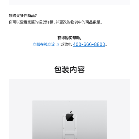
板
-
想购买多件商品？
VESA
你可以查看完整的送货详情，并更改购物袋中的商品数量。
支
架
转
获得购买帮助，
换
立即在线交流
(在
或致电
400-666-8800
。
器
新
的
窗
分
口
包装内容
期
中
付
打
款
开)
选
项)