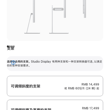
支架
选择你合用的支架。
Studio Display 有两种支架和一种支架转换器可选，以满足
展
你的各种安装需求。
开
RMB 14,499
可调倾斜度的支架
或 RMB 605/月 (24 期) 起
RMB 17,499
可调倾斜度及高‍度的支‍架