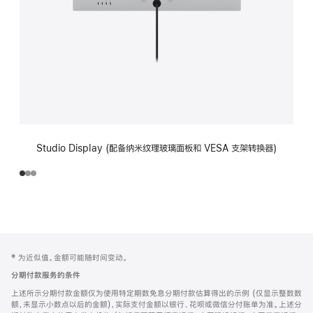
Studio Display (配备纳米纹理玻璃面板和 VESA 支架转换器)
网
脚
‡ 为近似值。金额可能随时间变动。
注
页
分期付款服务的条件
页
上述所示分期付款金额仅为使用特定期数免息分期付款估算得出的示例 (仅显示整数数
脚
额，未显示小数点以后的金额)，实际支付金额以银行、花呗或微信分付账单为准。上述分