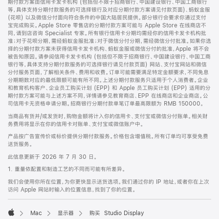
期付款方案由信用卡发卡机构 (包括但不限于招商银行、中国建设银行、中国工商银行
等，具体支持分期付款服务的可选择银行及对应分期付款方案请见付款页面)、蚂蚁金服
(花呗) 以及微信分付面向符合条件的中国大陆居民提供。部分银行会要求你通过支付
宝完成购买。Apple Store 零售店的分期付款方案可能与 Apple Store 在线商店不
同，请到店咨询 Specialist 专家。所有银行信用卡分期均需经你的信用卡发卡机构批
准；对于花呗分期，需经蚂蚁金服批准；对于微信分付分期，需经微信分付批准。如果你选
择的分期付款方案未获得信用卡发卡机构、蚂蚁金服或微信分付的批准，Apple 将不会
被告知原因。请参阅信用卡发卡机构 (包括但不限于招商银行、中国建设银行、中国工商
银行等，具体支持分期付款服务的可选择银行请见付款页面) 网站、支付宝网站和微信
分付服务页面，了解相关条件、费用和收费。订单可能需要满足特定金额要求，不同免息
分期期数对应的最低限额可能有所不同。上述分期付款服务只适用于个人消费者。企业
和教育机构客户、企业员工购买计划 (EPP) 和 Apple 员工购买计划 (EPP) 适用的分
期付款方案可能与上述方案不同，详情请参见教育商店、EPP 在线商店和企业商店。公
司信用卡无资格申请分期。招商银行分期付款单笔订单最高限额为 RMB 150000。
当商品有货并/或发货时，购物金额将计入你的信用卡、支付宝或微信分付账单。相关财
务费用将显示在你的信用卡对账单、支付宝或微信账户中。
产品按广告宣传价或标价提供分期付款服务。价格包含增值税。所有订单均可享受免费
送货服务。
此信息更新于 2026 年 7 月 30 日。
1. 重量依配置和制造工艺的不同而可能有所差异。
我们会使用你所在位置，为你更快显示送货选项。我们通过你的 IP 地址，或者你在上次
访问 Apple 网站时输入的位置信息，找到了你的位置。
Mac
显示器
购买 Studio Display