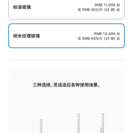
RMB 11,999
起
标准玻璃
或 RMB 500/月 (24 期) 起
RMB 14,499
起
纳米纹理玻璃
或 RMB 605/月 (24 期) 起
三种选择，灵活适应各种使用场景。
标