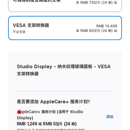
或 RMB 730/月 (24 期) 起
VESA 支架转换器
RMB 14,499
或 RMB 605/月 (24 期) 起
不含支架
Studio Display - 纳米纹理玻璃面板 - VESA
支架转换器
是否要添加 AppleCare+ 服务计划？
AppleCare+ 服务计划 (适用于 Studio
AppleC
添加
Display)
服
RMB 1,249
或
RMB 53/月 (24 期)