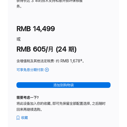
务
获得长达 3 年的技术支持和意外损坏保修服
务。
计
划
(适
RMB 14,499
用
于
或
Studio
RMB 605/月 (24 期)
Display
含增值税及其他法定税费
：约 RMB 1,678
脚
‡。
注
可享免息分期付款
(Studio
Display
-
添加到购物袋
纳
米
需要考虑一下？
纹
将此设备加入你的收藏，即可先保留全部配置选择，之后随时
理
回来再继续选购。
玻
璃
收藏
面