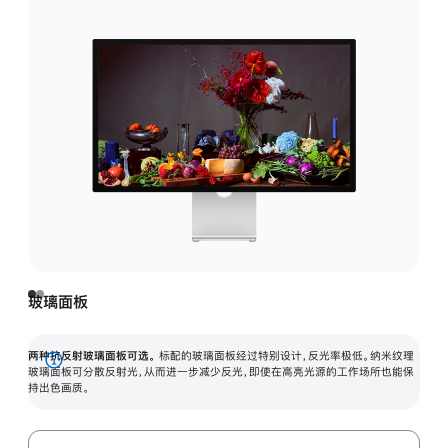
玻璃面板
两种抗反射玻璃面板可选。
标配的玻璃面板经过特别设计，反光率极低。纳米纹理
展
玻璃面板可分散反射光，从而进一步减少反光，即使在高亮光源的工作场所也能保
持出色画质。
开