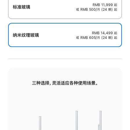
RMB 11,999
起
标准玻璃
或 RMB 500/月 (24 期) 起
RMB 14,499
起
纳米纹理玻璃
或 RMB 605/月 (24 期) 起
三种选择，灵活适应各种使用场景。
标