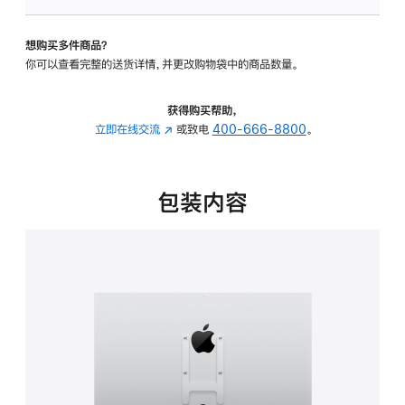
板
-
想购买多件商品？
VESA
你可以查看完整的送货详情，并更改购物袋中的商品数量。
支
架
转
获得购买帮助，
换
立即在线交流
(在
或致电
400-666-8800
。
器
新
的
窗
分
口
包装内容
期
中
付
打
款
开)
选
项)