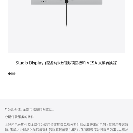
Studio Display (配备纳米纹理玻璃面板和 VESA 支架转换器)
网
脚
‡ 为近似值。金额可能随时间变动。
注
页
分期付款服务的条件
页
上述所示分期付款金额仅为使用特定期数免息分期付款估算得出的示例 (仅显示整数数
脚
额，未显示小数点以后的金额)，实际支付金额以银行、花呗或微信分付账单为准。上述分