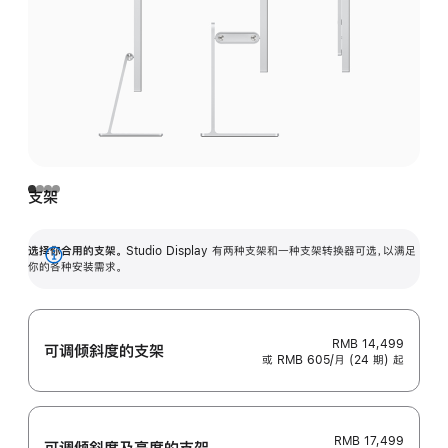
支架
选择你合用的支架。
Studio Display 有两种支架和一种支架转换器可选，以满足
展
你的各种安装需求。
开
RMB 14,499
可调倾斜度的支架
或 RMB 605/月 (24 期) 起
RMB 17,499
可调倾斜度及高‍度的支‍架