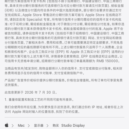
期付款方案由信用卡发卡机构 (包括但不限于招商银行、中国建设银行、中国工商银行
等，具体支持分期付款服务的可选择银行及对应分期付款方案请见付款页面)、蚂蚁金服
(花呗) 以及微信分付面向符合条件的中国大陆居民提供。部分银行会要求你通过支付
宝完成购买。Apple Store 零售店的分期付款方案可能与 Apple Store 在线商店不
同，请到店咨询 Specialist 专家。所有银行信用卡分期均需经你的信用卡发卡机构批
准；对于花呗分期，需经蚂蚁金服批准；对于微信分付分期，需经微信分付批准。如果你选
择的分期付款方案未获得信用卡发卡机构、蚂蚁金服或微信分付的批准，Apple 将不会
被告知原因。请参阅信用卡发卡机构 (包括但不限于招商银行、中国建设银行、中国工商
银行等，具体支持分期付款服务的可选择银行请见付款页面) 网站、支付宝网站和微信
分付服务页面，了解相关条件、费用和收费。订单可能需要满足特定金额要求，不同免息
分期期数对应的最低限额可能有所不同。上述分期付款服务只适用于个人消费者。企业
和教育机构客户、企业员工购买计划 (EPP) 和 Apple 员工购买计划 (EPP) 适用的分
期付款方案可能与上述方案不同，详情请参见教育商店、EPP 在线商店和企业商店。公
司信用卡无资格申请分期。招商银行分期付款单笔订单最高限额为 RMB 150000。
当商品有货并/或发货时，购物金额将计入你的信用卡、支付宝或微信分付账单。相关财
务费用将显示在你的信用卡对账单、支付宝或微信账户中。
产品按广告宣传价或标价提供分期付款服务。价格包含增值税。所有订单均可享受免费
送货服务。
此信息更新于 2026 年 7 月 30 日。
1. 重量依配置和制造工艺的不同而可能有所差异。
我们会使用你所在位置，为你更快显示送货选项。我们通过你的 IP 地址，或者你在上次
访问 Apple 网站时输入的位置信息，找到了你的位置。
Mac
显示器
购买 Studio Display