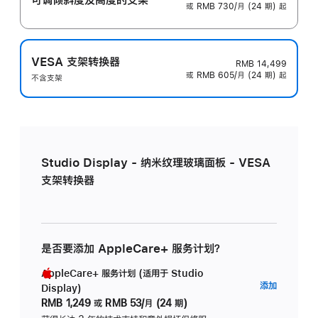
或 RMB 730/月 (24 期) 起
VESA 支架转换器
RMB 14,499
或 RMB 605/月 (24 期) 起
不含支架
Studio Display - 纳米纹理玻璃面板 - VESA
支架转换器
是否要添加 AppleCare+ 服务计划？
AppleCare+ 服务计划 (适用于 Studio
AppleC
添加
Display)
服
RMB 1,249
或
RMB 53/月 (24 期)