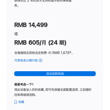
务
获得长达 3 年的技术支持和意外损坏保修服
务。
计
划
(适
RMB 14,499
用
于
或
Studio
RMB 605/月 (24 期)
Display
含增值税及其他法定税费
：约 RMB 1,678
脚
‡。
注
可享免息分期付款
(Studio
Display
-
添加到购物袋
纳
米
需要考虑一下？
纹
将此设备加入你的收藏，即可先保留全部配置选择，之后随时
理
回来再继续选购。
玻
璃
收藏
面