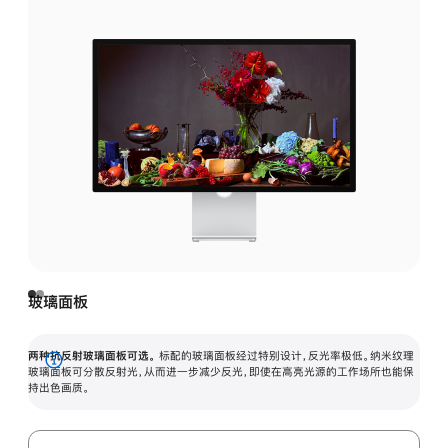
玻璃面板
两种抗反射玻璃面板可选。
标配的玻璃面板经过特别设计，反光率极低。纳米纹理
展
玻璃面板可分散反射光，从而进一步减少反光，即使在高亮光源的工作场所也能保
持出色画质。
开