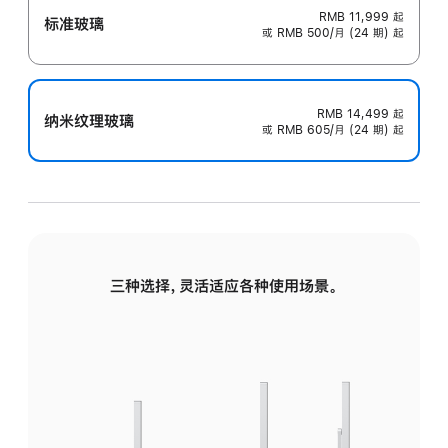
RMB 11,999
起
标准玻璃
或 RMB 500/月 (24 期) 起
RMB 14,499
起
纳米纹理玻璃
或 RMB 605/月 (24 期) 起
三种选择，灵活适应各种使用场景。
标