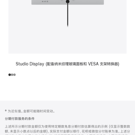
Studio Display (配备纳米纹理玻璃面板和 VESA 支架转换器)
网
脚
‡ 为近似值。金额可能随时间变动。
注
页
分期付款服务的条件
页
上述所示分期付款金额仅为使用特定期数免息分期付款估算得出的示例 (仅显示整数数
脚
额，未显示小数点以后的金额)，实际支付金额以银行、花呗或微信分付账单为准。上述分