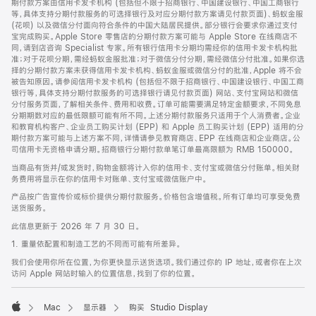
期付款方案由信用卡发卡机构 (包括但不限于招商银行、中国建设银行、中国工商银行
等，具体支持分期付款服务的可选择银行及对应分期付款方案请见付款页面)、蚂蚁金服
(花呗) 以及微信分付面向符合条件的中国大陆居民提供。部分银行会要求你通过支付
宝完成购买。Apple Store 零售店的分期付款方案可能与 Apple Store 在线商店不
同，请到店咨询 Specialist 专家。所有银行信用卡分期均需经你的信用卡发卡机构批
准；对于花呗分期，需经蚂蚁金服批准；对于微信分付分期，需经微信分付批准。如果你选
择的分期付款方案未获得信用卡发卡机构、蚂蚁金服或微信分付的批准，Apple 将不会
被告知原因。请参阅信用卡发卡机构 (包括但不限于招商银行、中国建设银行、中国工商
银行等，具体支持分期付款服务的可选择银行请见付款页面) 网站、支付宝网站和微信
分付服务页面，了解相关条件、费用和收费。订单可能需要满足特定金额要求，不同免息
分期期数对应的最低限额可能有所不同。上述分期付款服务只适用于个人消费者。企业
和教育机构客户、企业员工购买计划 (EPP) 和 Apple 员工购买计划 (EPP) 适用的分
期付款方案可能与上述方案不同，详情请参见教育商店、EPP 在线商店和企业商店。公
司信用卡无资格申请分期。招商银行分期付款单笔订单最高限额为 RMB 150000。
当商品有货并/或发货时，购物金额将计入你的信用卡、支付宝或微信分付账单。相关财
务费用将显示在你的信用卡对账单、支付宝或微信账户中。
产品按广告宣传价或标价提供分期付款服务。价格包含增值税。所有订单均可享受免费
送货服务。
此信息更新于 2026 年 7 月 30 日。
1. 重量依配置和制造工艺的不同而可能有所差异。
我们会使用你所在位置，为你更快显示送货选项。我们通过你的 IP 地址，或者你在上次
访问 Apple 网站时输入的位置信息，找到了你的位置。
Mac
显示器
购买 Studio Display