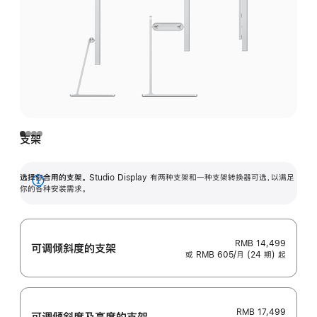
支架
选择你合用的支架。
Studio Display 有两种支架和一种支架转换器可选，以满足
展
你的各种安装需求。
开
RMB 14,499
可调倾斜度的支架
或 RMB 605/月 (24 期) 起
RMB 17,499
可调倾斜度及高‍度的支‍架