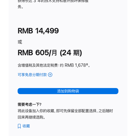
务
获得长达 3 年的技术支持和意外损坏保修服
务。
计
划
(适
RMB 14,499
用
于
或
Studio
RMB 605/月 (24 期)
Display
含增值税及其他法定税费
：约 RMB 1,678
脚
‡。
注
可享免息分期付款
(Studio
Display
-
添加到购物袋
纳
米
需要考虑一下？
纹
将此设备加入你的收藏，即可先保留全部配置选择，之后随时
理
回来再继续选购。
玻
璃
收藏
面