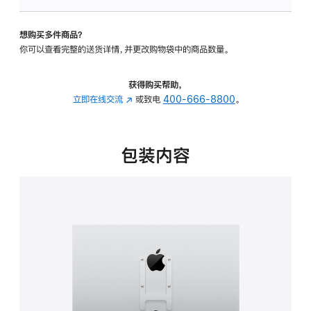
板
-
想购买多件商品？
VESA
你可以查看完整的送货详情，并更改购物袋中的商品数量。
支
架
转
获得购买帮助，
换
立即在线交流
(在
或致电
400-666-8800
。
器
新
的
窗
分
口
包装内容
期
中
付
打
款
开)
选
项)