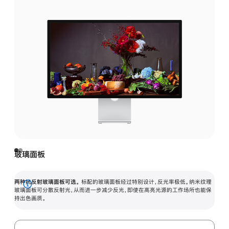
玻璃面板
两种抗反射玻璃面板可选。
标配的玻璃面板经过特别设计，反光率极低。纳米纹理
展
玻璃面板可分散反射光，从而进一步减少反光，即使在高亮光源的工作场所也能保
持出色画质。
开