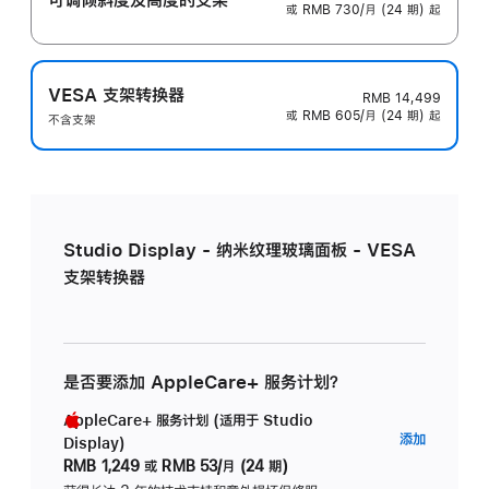
或 RMB 730/月 (24 期) 起
VESA 支架转换器
RMB 14,499
或 RMB 605/月 (24 期) 起
不含支架
Studio Display - 纳米纹理玻璃面板 - VESA
支架转换器
是否要添加 AppleCare+ 服务计划？
AppleCare+ 服务计划 (适用于 Studio
AppleC
添加
Display)
服
RMB 1,249
或
RMB 53/月 (24 期)