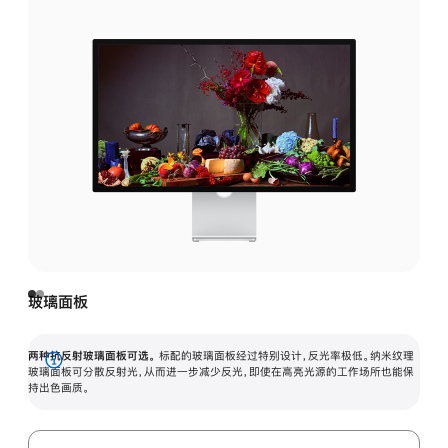
玻璃面板
两种抗反射玻璃面板可选。
标配的玻璃面板经过特别设计，反光率极低。纳米纹理
展
玻璃面板可分散反射光，从而进一步减少反光，即使在高亮光源的工作场所也能保
持出色画质。
开