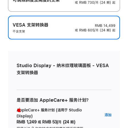
或 RMB 730/月 (24 期) 起
VESA 支架转换器
RMB 14,499
或 RMB 605/月 (24 期) 起
不含支架
Studio Display - 纳米纹理玻璃面板 - VESA
支架转换器
是否要添加 AppleCare+ 服务计划？
AppleCare+ 服务计划 (适用于 Studio
AppleC
添加
Display)
服
RMB 1,249
或
RMB 53/月 (24 期)