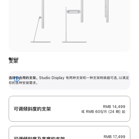
支架
选择你合用的支架。
Studio Display 有两种支架和一种支架转换器可选，以满足
展
你的各种安装需求。
开
RMB 14,499
可调倾斜度的支架
或 RMB 605/月 (24 期) 起
RMB 17,499
可调倾斜度及高‍度的支‍架