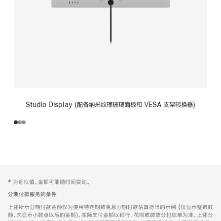
Studio Display (配备纳米纹理玻璃面板和 VESA 支架转换器)
网
脚
‡ 为近似值。金额可能随时间变动。
注
页
分期付款服务的条件
页
上述所示分期付款金额仅为使用特定期数免息分期付款估算得出的示例 (仅显示整数数
脚
额，未显示小数点以后的金额)，实际支付金额以银行、花呗或微信分付账单为准。上述分