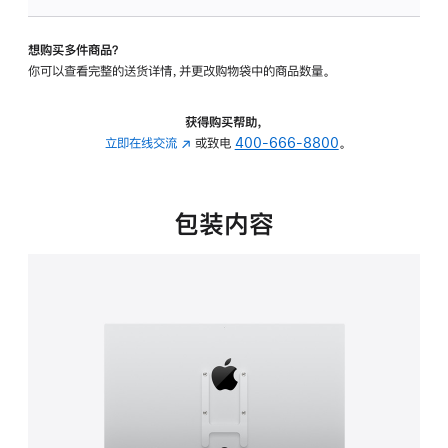
板
-
想购买多件商品？
VESA
你可以查看完整的送货详情，并更改购物袋中的商品数量。
支
架
转
获得购买帮助，
换
立即在线交流
(在
或致电
400-666-8800
。
器
新
的
窗
分
口
包装内容
期
中
付
打
款
开)
选
项)