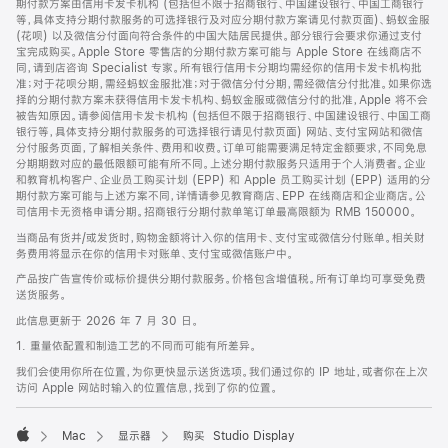
期付款方案由信用卡发卡机构 (包括但不限于招商银行、中国建设银行、中国工商银行
等，具体支持分期付款服务的可选择银行及对应分期付款方案请见付款页面)、蚂蚁金服
(花呗) 以及微信分付面向符合条件的中国大陆居民提供。部分银行会要求你通过支付
宝完成购买。Apple Store 零售店的分期付款方案可能与 Apple Store 在线商店不
同，请到店咨询 Specialist 专家。所有银行信用卡分期均需经你的信用卡发卡机构批
准；对于花呗分期，需经蚂蚁金服批准；对于微信分付分期，需经微信分付批准。如果你选
择的分期付款方案未获得信用卡发卡机构、蚂蚁金服或微信分付的批准，Apple 将不会
被告知原因。请参阅信用卡发卡机构 (包括但不限于招商银行、中国建设银行、中国工商
银行等，具体支持分期付款服务的可选择银行请见付款页面) 网站、支付宝网站和微信
分付服务页面，了解相关条件、费用和收费。订单可能需要满足特定金额要求，不同免息
分期期数对应的最低限额可能有所不同。上述分期付款服务只适用于个人消费者。企业
和教育机构客户、企业员工购买计划 (EPP) 和 Apple 员工购买计划 (EPP) 适用的分
期付款方案可能与上述方案不同，详情请参见教育商店、EPP 在线商店和企业商店。公
司信用卡无资格申请分期。招商银行分期付款单笔订单最高限额为 RMB 150000。
当商品有货并/或发货时，购物金额将计入你的信用卡、支付宝或微信分付账单。相关财
务费用将显示在你的信用卡对账单、支付宝或微信账户中。
产品按广告宣传价或标价提供分期付款服务。价格包含增值税。所有订单均可享受免费
送货服务。
此信息更新于 2026 年 7 月 30 日。
1. 重量依配置和制造工艺的不同而可能有所差异。
我们会使用你所在位置，为你更快显示送货选项。我们通过你的 IP 地址，或者你在上次
访问 Apple 网站时输入的位置信息，找到了你的位置。
Mac
显示器
购买 Studio Display