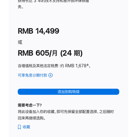
务
获得长达 3 年的技术支持和意外损坏保修服
务。
计
划
(适
RMB 14,499
用
于
或
Studio
RMB 605/月 (24 期)
Display
含增值税及其他法定税费
：约 RMB 1,678
脚
‡。
注
可享免息分期付款
(Studio
Display
-
添加到购物袋
纳
米
需要考虑一下？
纹
将此设备加入你的收藏，即可先保留全部配置选择，之后随时
理
回来再继续选购。
玻
璃
收藏
面