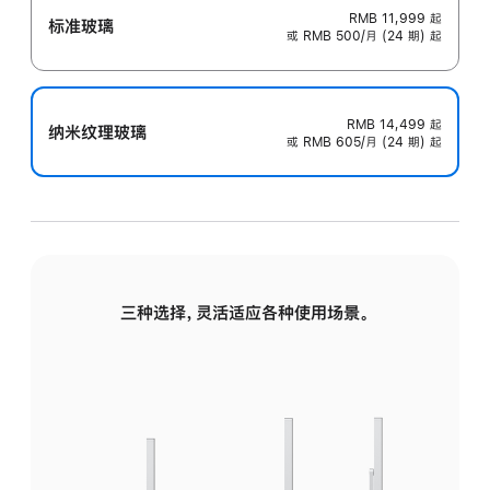
RMB 11,999
起
标准玻璃
或 RMB 500/月 (24 期) 起
RMB 14,499
起
纳米纹理玻璃
或 RMB 605/月 (24 期) 起
三种选择，灵活适应各种使用场景。
标