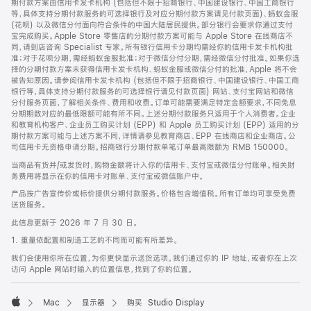
期付款方案由信用卡发卡机构 (包括但不限于招商银行、中国建设银行、中国工商银行
等，具体支持分期付款服务的可选择银行及对应分期付款方案请见付款页面)、蚂蚁金服
(花呗) 以及微信分付面向符合条件的中国大陆居民提供。部分银行会要求你通过支付
宝完成购买。Apple Store 零售店的分期付款方案可能与 Apple Store 在线商店不
同，请到店咨询 Specialist 专家。所有银行信用卡分期均需经你的信用卡发卡机构批
准；对于花呗分期，需经蚂蚁金服批准；对于微信分付分期，需经微信分付批准。如果你选
择的分期付款方案未获得信用卡发卡机构、蚂蚁金服或微信分付的批准，Apple 将不会
被告知原因。请参阅信用卡发卡机构 (包括但不限于招商银行、中国建设银行、中国工商
银行等，具体支持分期付款服务的可选择银行请见付款页面) 网站、支付宝网站和微信
分付服务页面，了解相关条件、费用和收费。订单可能需要满足特定金额要求，不同免息
分期期数对应的最低限额可能有所不同。上述分期付款服务只适用于个人消费者。企业
和教育机构客户、企业员工购买计划 (EPP) 和 Apple 员工购买计划 (EPP) 适用的分
期付款方案可能与上述方案不同，详情请参见教育商店、EPP 在线商店和企业商店。公
司信用卡无资格申请分期。招商银行分期付款单笔订单最高限额为 RMB 150000。
当商品有货并/或发货时，购物金额将计入你的信用卡、支付宝或微信分付账单。相关财
务费用将显示在你的信用卡对账单、支付宝或微信账户中。
产品按广告宣传价或标价提供分期付款服务。价格包含增值税。所有订单均可享受免费
送货服务。
此信息更新于 2026 年 7 月 30 日。
1. 重量依配置和制造工艺的不同而可能有所差异。
我们会使用你所在位置，为你更快显示送货选项。我们通过你的 IP 地址，或者你在上次
访问 Apple 网站时输入的位置信息，找到了你的位置。
Mac
显示器
购买 Studio Display