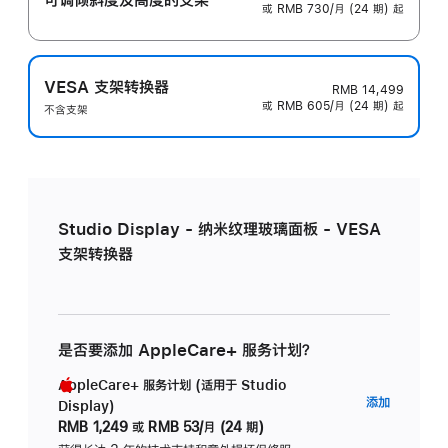
或 RMB 730/月 (24 期) 起
VESA 支架转换器
RMB 14,499
或 RMB 605/月 (24 期) 起
不含支架
Studio Display - 纳米纹理玻璃面板 - VESA
支架转换器
是否要添加 AppleCare+ 服务计划？
AppleCare+ 服务计划 (适用于 Studio
AppleC
添加
Display)
服
RMB 1,249
或
RMB 53/月 (24 期)