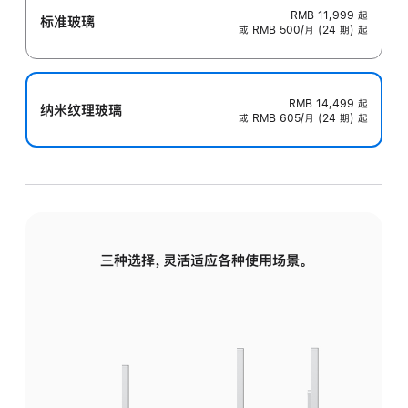
RMB 11,999
起
标准玻璃
或 RMB 500/月 (24 期) 起
RMB 14,499
起
纳米纹理玻璃
或 RMB 605/月 (24 期) 起
三种选择，灵活适应各种使用场景。
标