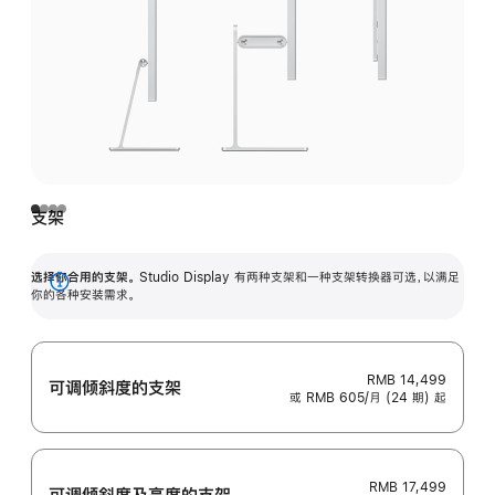
支架
选择你合用的支架。
Studio Display 有两种支架和一种支架转换器可选，以满足
展
你的各种安装需求。
开
RMB 14,499
可调倾斜度的支架
或 RMB 605/月 (24 期) 起
RMB 17,499
可调倾斜度及高‍度的支‍架