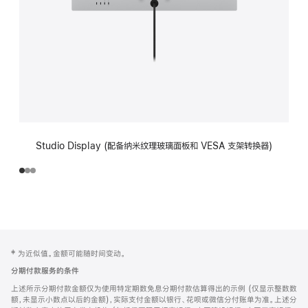
Studio Display (配备纳米纹理玻璃面板和 VESA 支架转换器)
网
脚
‡ 为近似值。金额可能随时间变动。
注
页
分期付款服务的条件
页
上述所示分期付款金额仅为使用特定期数免息分期付款估算得出的示例 (仅显示整数数
脚
额，未显示小数点以后的金额)，实际支付金额以银行、花呗或微信分付账单为准。上述分