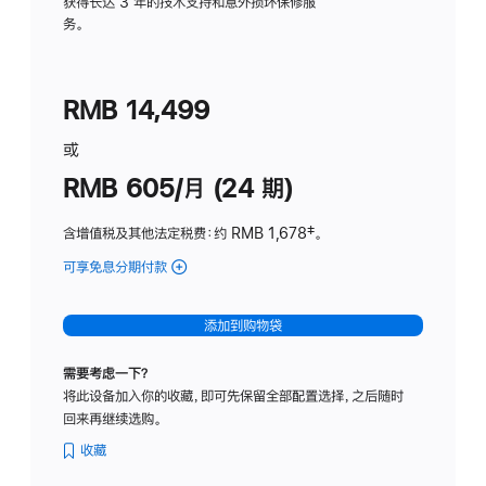
务
获得长达 3 年的技术支持和意外损坏保修服
务。
计
划
(适
RMB 14,499
用
于
或
Studio
RMB 605/月 (24 期)
Display
含增值税及其他法定税费
：约 RMB 1,678
脚
‡。
注
可享免息分期付款
(Studio
Display
-
添加到购物袋
纳
米
需要考虑一下？
纹
将此设备加入你的收藏，即可先保留全部配置选择，之后随时
理
回来再继续选购。
玻
璃
收藏
面