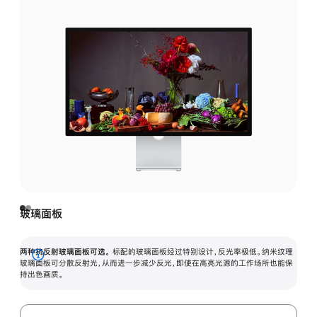
玻璃面板
两种抗反射玻璃面板可选。
标配的玻璃面板经过特别设计，反光率极低。纳米纹理
展
玻璃面板可分散反射光，从而进一步减少反光，即使在高亮光源的工作场所也能保
持出色画质。
开