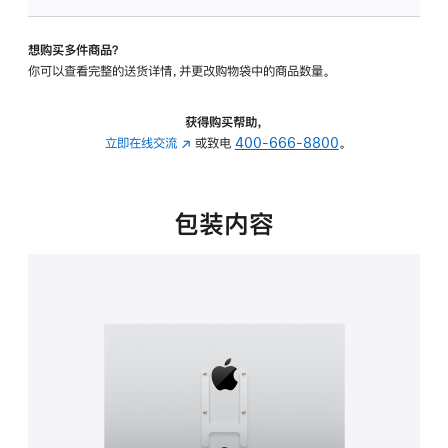
板
-
想购买多件商品？
VESA
你可以查看完整的送货详情，并更改购物袋中的商品数量。
支
架
转
获得购买帮助，
换
立即在线交流
(在
或致电
400-666-8800
。
器
新
的
窗
分
口
包装内容
期
中
付
打
款
开)
选
项)