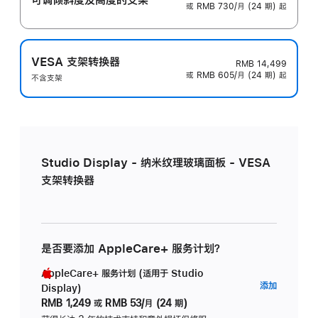
或 RMB 730/月 (24 期) 起
VESA 支架转换器
RMB 14,499
或 RMB 605/月 (24 期) 起
不含支架
Studio Display - 纳米纹理玻璃面板 - VESA
支架转换器
是否要添加 AppleCare+ 服务计划？
AppleCare+ 服务计划 (适用于 Studio
AppleC
添加
Display)
服
RMB 1,249
或
RMB 53/月 (24 期)