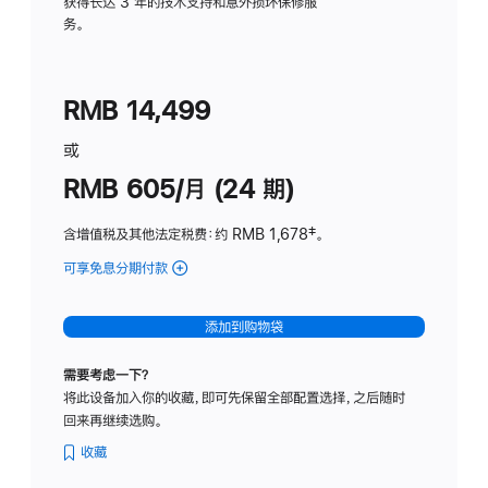
务
获得长达 3 年的技术支持和意外损坏保修服
务。
计
划
(适
RMB 14,499
用
于
或
Studio
RMB 605/月 (24 期)
Display
含增值税及其他法定税费
：约 RMB 1,678
脚
‡。
注
可享免息分期付款
(Studio
Display
-
添加到购物袋
纳
米
需要考虑一下？
纹
将此设备加入你的收藏，即可先保留全部配置选择，之后随时
理
回来再继续选购。
玻
璃
收藏
面