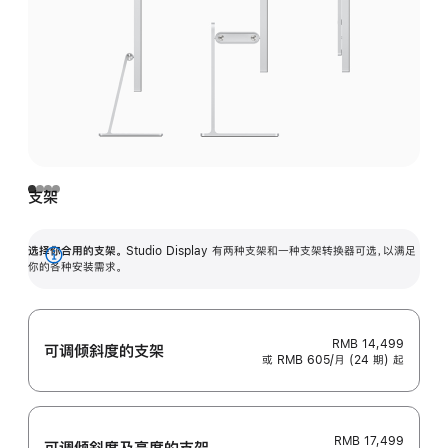
支架
选择你合用的支架。
Studio Display 有两种支架和一种支架转换器可选，以满足
展
你的各种安装需求。
开
RMB 14,499
可调倾斜度的支架
或 RMB 605/月 (24 期) 起
RMB 17,499
可调倾斜度及高‍度的支‍架