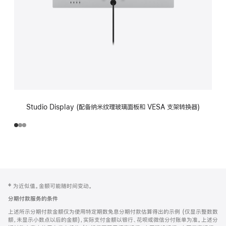
Studio Display (配备纳米纹理玻璃面板和 VESA 支架转换器)
网
脚
‡ 为近似值。金额可能随时间变动。
注
页
分期付款服务的条件
页
上述所示分期付款金额仅为使用特定期数免息分期付款估算得出的示例 (仅显示整数数
脚
额，未显示小数点以后的金额)，实际支付金额以银行、花呗或微信分付账单为准。上述分