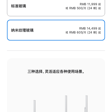
RMB 11,999
起
标准玻璃
或 RMB 500/月 (24 期) 起
RMB 14,499
起
纳米纹理玻璃
或 RMB 605/月 (24 期) 起
三种选择，灵活适应各种使用场景。
标