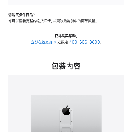
板
-
想购买多件商品？
VESA
你可以查看完整的送货详情，并更改购物袋中的商品数量。
支
架
转
获得购买帮助，
换
立即在线交流
(在
或致电
400-666-8800
。
器
新
的
窗
分
口
包装内容
期
中
付
打
款
开)
选
项)