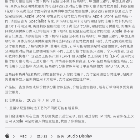
期付款方案由信用卡发卡机构 (包括但不限于招商银行、中国建设银行、中国工商银行
等，具体支持分期付款服务的可选择银行及对应分期付款方案请见付款页面)、蚂蚁金服
(花呗) 以及微信分付面向符合条件的中国大陆居民提供。部分银行会要求你通过支付
宝完成购买。Apple Store 零售店的分期付款方案可能与 Apple Store 在线商店不
同，请到店咨询 Specialist 专家。所有银行信用卡分期均需经你的信用卡发卡机构批
准；对于花呗分期，需经蚂蚁金服批准；对于微信分付分期，需经微信分付批准。如果你选
择的分期付款方案未获得信用卡发卡机构、蚂蚁金服或微信分付的批准，Apple 将不会
被告知原因。请参阅信用卡发卡机构 (包括但不限于招商银行、中国建设银行、中国工商
银行等，具体支持分期付款服务的可选择银行请见付款页面) 网站、支付宝网站和微信
分付服务页面，了解相关条件、费用和收费。订单可能需要满足特定金额要求，不同免息
分期期数对应的最低限额可能有所不同。上述分期付款服务只适用于个人消费者。企业
和教育机构客户、企业员工购买计划 (EPP) 和 Apple 员工购买计划 (EPP) 适用的分
期付款方案可能与上述方案不同，详情请参见教育商店、EPP 在线商店和企业商店。公
司信用卡无资格申请分期。招商银行分期付款单笔订单最高限额为 RMB 150000。
当商品有货并/或发货时，购物金额将计入你的信用卡、支付宝或微信分付账单。相关财
务费用将显示在你的信用卡对账单、支付宝或微信账户中。
产品按广告宣传价或标价提供分期付款服务。价格包含增值税。所有订单均可享受免费
送货服务。
此信息更新于 2026 年 7 月 30 日。
1. 重量依配置和制造工艺的不同而可能有所差异。
我们会使用你所在位置，为你更快显示送货选项。我们通过你的 IP 地址，或者你在上次
访问 Apple 网站时输入的位置信息，找到了你的位置。
Mac
显示器
购买 Studio Display