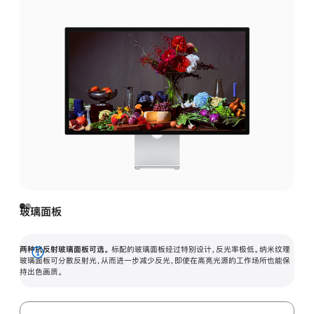
玻璃面板
两种抗反射玻璃面板可选。
标配的玻璃面板经过特别设计，反光率极低。纳米纹理
展
玻璃面板可分散反射光，从而进一步减少反光，即使在高亮光源的工作场所也能保
持出色画质。
开