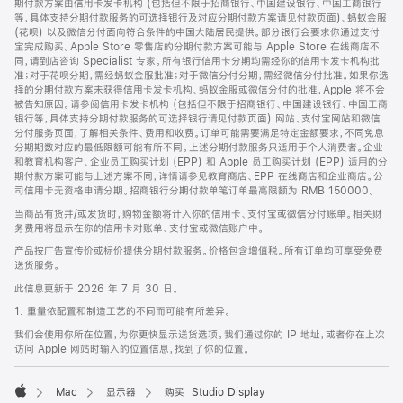
期付款方案由信用卡发卡机构 (包括但不限于招商银行、中国建设银行、中国工商银行
等，具体支持分期付款服务的可选择银行及对应分期付款方案请见付款页面)、蚂蚁金服
(花呗) 以及微信分付面向符合条件的中国大陆居民提供。部分银行会要求你通过支付
宝完成购买。Apple Store 零售店的分期付款方案可能与 Apple Store 在线商店不
同，请到店咨询 Specialist 专家。所有银行信用卡分期均需经你的信用卡发卡机构批
准；对于花呗分期，需经蚂蚁金服批准；对于微信分付分期，需经微信分付批准。如果你选
择的分期付款方案未获得信用卡发卡机构、蚂蚁金服或微信分付的批准，Apple 将不会
被告知原因。请参阅信用卡发卡机构 (包括但不限于招商银行、中国建设银行、中国工商
银行等，具体支持分期付款服务的可选择银行请见付款页面) 网站、支付宝网站和微信
分付服务页面，了解相关条件、费用和收费。订单可能需要满足特定金额要求，不同免息
分期期数对应的最低限额可能有所不同。上述分期付款服务只适用于个人消费者。企业
和教育机构客户、企业员工购买计划 (EPP) 和 Apple 员工购买计划 (EPP) 适用的分
期付款方案可能与上述方案不同，详情请参见教育商店、EPP 在线商店和企业商店。公
司信用卡无资格申请分期。招商银行分期付款单笔订单最高限额为 RMB 150000。
当商品有货并/或发货时，购物金额将计入你的信用卡、支付宝或微信分付账单。相关财
务费用将显示在你的信用卡对账单、支付宝或微信账户中。
产品按广告宣传价或标价提供分期付款服务。价格包含增值税。所有订单均可享受免费
送货服务。
此信息更新于 2026 年 7 月 30 日。
1. 重量依配置和制造工艺的不同而可能有所差异。
我们会使用你所在位置，为你更快显示送货选项。我们通过你的 IP 地址，或者你在上次
访问 Apple 网站时输入的位置信息，找到了你的位置。
Mac
显示器
购买 Studio Display