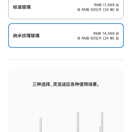
RMB 11,999
起
标准玻璃
或 RMB 500/月 (24 期) 起
RMB 14,499
起
纳米纹理玻璃
或 RMB 605/月 (24 期) 起
三种选择，灵活适应各种使用场景。
标