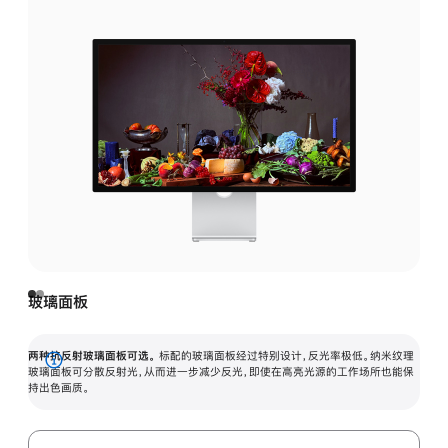
玻璃面板
两种抗反射玻璃面板可选。
标配的玻璃面板经过特别设计，反光率极低。纳米纹理
展
玻璃面板可分散反射光，从而进一步减少反光，即使在高亮光源的工作场所也能保
持出色画质。
开