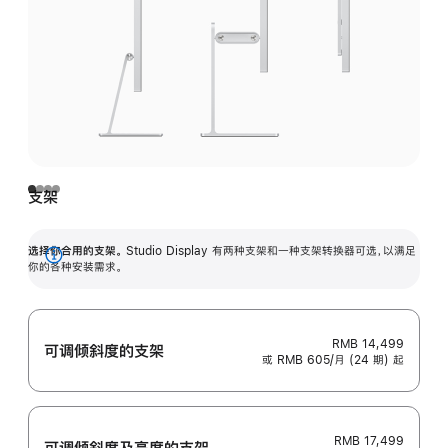
支架
选择你合用的支架。
Studio Display 有两种支架和一种支架转换器可选，以满足
展
你的各种安装需求。
开
RMB 14,499
可调倾斜度的支架
或 RMB 605/月 (24 期) 起
RMB 17,499
可调倾斜度及高‍度的支‍架