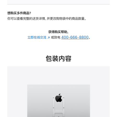
板
-
想购买多件商品？
VESA
你可以查看完整的送货详情，并更改购物袋中的商品数量。
支
架
转
获得购买帮助，
换
立即在线交流
(在
或致电
400-666-8800
。
器
新
的
窗
分
口
包装内容
期
中
付
打
款
开)
选
项)