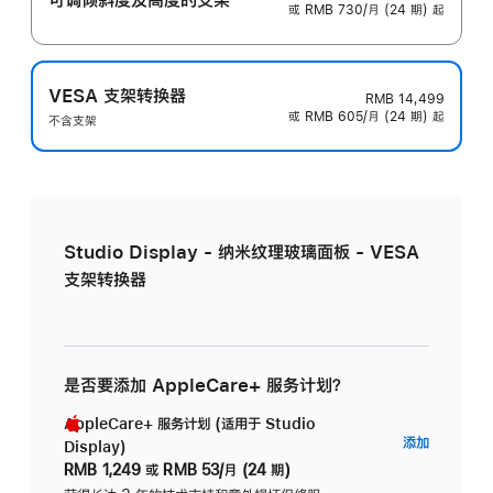
或 RMB 730/月 (24 期) 起
VESA 支架转换器
RMB 14,499
或 RMB 605/月 (24 期) 起
不含支架
Studio Display - 纳米纹理玻璃面板 - VESA
支架转换器
是否要添加 AppleCare+ 服务计划？
AppleCare+ 服务计划 (适用于 Studio
AppleC
添加
Display)
服
RMB 1,249
或
RMB 53/月 (24 期)