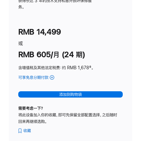
务
获得长达 3 年的技术支持和意外损坏保修服
务。
计
划
(适
RMB 14,499
用
于
或
Studio
RMB 605/月 (24 期)
Display
含增值税及其他法定税费
：约 RMB 1,678
脚
‡。
注
可享免息分期付款
(Studio
Display
-
添加到购物袋
纳
米
需要考虑一下？
纹
将此设备加入你的收藏，即可先保留全部配置选择，之后随时
理
回来再继续选购。
玻
璃
收藏
面