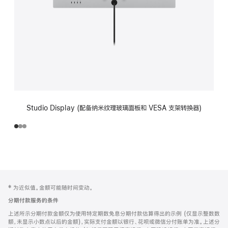
Studio Display (配备纳米纹理玻璃面板和 VESA 支架转换器)
网
脚
‡ 为近似值。金额可能随时间变动。
注
页
分期付款服务的条件
页
上述所示分期付款金额仅为使用特定期数免息分期付款估算得出的示例 (仅显示整数数
脚
额，未显示小数点以后的金额)，实际支付金额以银行、花呗或微信分付账单为准。上述分