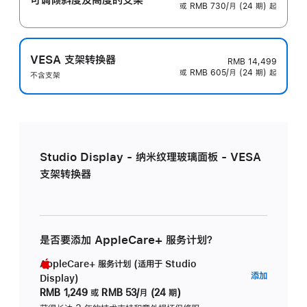
或 RMB 730/月 (24 期) 起
VESA 支架转换器
RMB 14,499
或 RMB 605/月 (24 期) 起
不含支架
Studio Display - 纳米纹理玻璃面板 - VESA
支架转换器
是否要添加 AppleCare+ 服务计划？
AppleCare+ 服务计划 (适用于 Studio
AppleC
添加
Display)
服
RMB 1,249
或
RMB 53/月 (24 期)