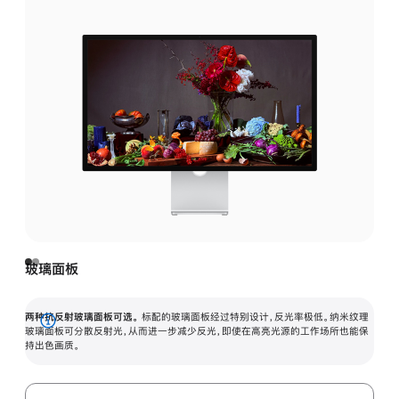
玻璃面板
两种抗反射玻璃面板可选。
标配的玻璃面板经过特别设计，反光率极低。纳米纹理
展
玻璃面板可分散反射光，从而进一步减少反光，即使在高亮光源的工作场所也能保
持出色画质。
开