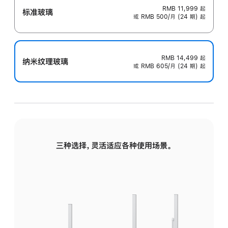
RMB 11,999
起
标准玻璃
或 RMB 500/月 (24 期) 起
RMB 14,499
起
纳米纹理玻璃
或 RMB 605/月 (24 期) 起
三种选择，灵活适应各种使用场景。
标