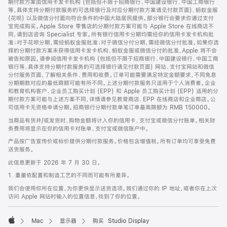
期付款方案由信用卡发卡机构 (包括但不限于招商银行、中国建设银行、中国工商银行
等，具体支持分期付款服务的可选择银行及对应分期付款方案请见付款页面)、蚂蚁金服
(花呗) 以及微信分付面向符合条件的中国大陆居民提供。部分银行会要求你通过支付
宝完成购买。Apple Store 零售店的分期付款方案可能与 Apple Store 在线商店不
同，请到店咨询 Specialist 专家。所有银行信用卡分期均需经你的信用卡发卡机构批
准；对于花呗分期，需经蚂蚁金服批准；对于微信分付分期，需经微信分付批准。如果你选
择的分期付款方案未获得信用卡发卡机构、蚂蚁金服或微信分付的批准，Apple 将不会
被告知原因。请参阅信用卡发卡机构 (包括但不限于招商银行、中国建设银行、中国工商
银行等，具体支持分期付款服务的可选择银行请见付款页面) 网站、支付宝网站和微信
分付服务页面，了解相关条件、费用和收费。订单可能需要满足特定金额要求，不同免息
分期期数对应的最低限额可能有所不同。上述分期付款服务只适用于个人消费者。企业
和教育机构客户、企业员工购买计划 (EPP) 和 Apple 员工购买计划 (EPP) 适用的分
期付款方案可能与上述方案不同，详情请参见教育商店、EPP 在线商店和企业商店。公
司信用卡无资格申请分期。招商银行分期付款单笔订单最高限额为 RMB 150000。
当商品有货并/或发货时，购物金额将计入你的信用卡、支付宝或微信分付账单。相关财
务费用将显示在你的信用卡对账单、支付宝或微信账户中。
产品按广告宣传价或标价提供分期付款服务。价格包含增值税。所有订单均可享受免费
送货服务。
此信息更新于 2026 年 7 月 30 日。
1. 重量依配置和制造工艺的不同而可能有所差异。
我们会使用你所在位置，为你更快显示送货选项。我们通过你的 IP 地址，或者你在上次
访问 Apple 网站时输入的位置信息，找到了你的位置。
Mac
显示器
购买 Studio Display