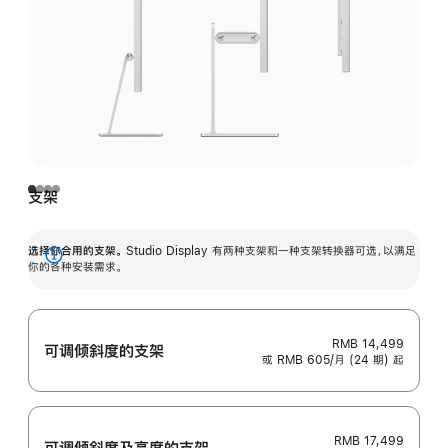
支架
选择你合用的支架。
Studio Display 有两种支架和一种支架转换器可选，以满足
展
你的各种安装需求。
开
RMB 14,499
可调倾斜度的支架
或 RMB 605/月 (24 期) 起
RMB 17,499
可调倾斜度及高‍度的支‍架