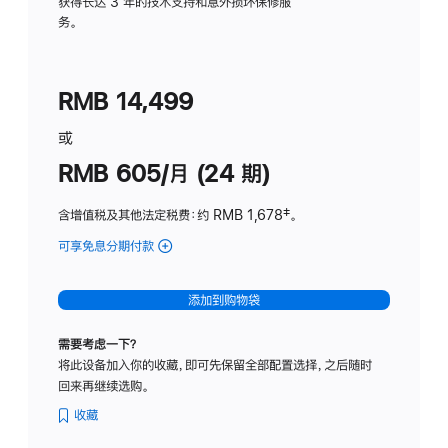
务
获得长达 3 年的技术支持和意外损坏保修服
务。
计
划
(适
RMB 14,499
用
于
或
Studio
RMB 605/月 (24 期)
Display
含增值税及其他法定税费
：约 RMB 1,678
脚
‡。
注
可享免息分期付款
(Studio
Display
-
添加到购物袋
纳
米
需要考虑一下？
纹
将此设备加入你的收藏，即可先保留全部配置选择，之后随时
理
回来再继续选购。
玻
璃
收藏
面