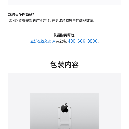
板
-
想购买多件商品？
VESA
你可以查看完整的送货详情，并更改购物袋中的商品数量。
支
架
转
获得购买帮助，
换
立即在线交流
(在
或致电
400-666-8800
。
器
新
的
窗
分
口
包装内容
期
中
付
打
款
开)
选
项)