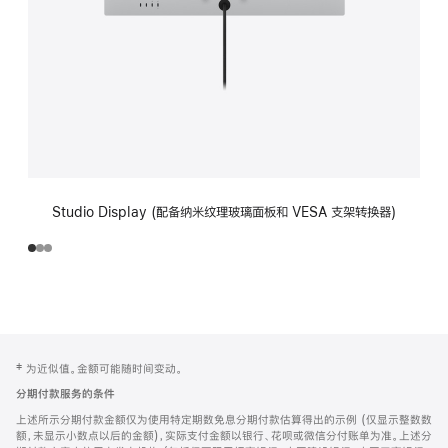
Studio Display (配备纳米纹理玻璃面板和 VESA 支架转换器)
网
脚
‡ 为近似值。金额可能随时间变动。
注
页
分期付款服务的条件
页
上述所示分期付款金额仅为使用特定期数免息分期付款估算得出的示例 (仅显示整数数
脚
额，未显示小数点以后的金额)，实际支付金额以银行、花呗或微信分付账单为准。上述分