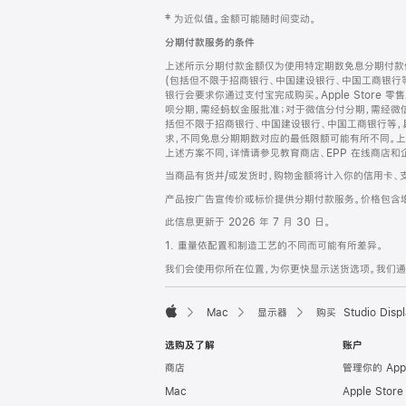
网
脚
‡ 为近似值。金额可能随时间变动。
注
页
分期付款服务的条件
页
上述所示分期付款金额仅为使用特定期数免息分期付款估
脚
(包括但不限于招商银行、中国建设银行、中国工商银行
银行会要求你通过支付宝完成购买。Apple Store 零
呗分期，需经蚂蚁金服批准；对于微信分付分期，需经微信
括但不限于招商银行、中国建设银行、中国工商银行等，
求，不同免息分期期数对应的最低限额可能有所不同。上述分
上述方案不同，详情请参见教育商店、EPP 在线商店和
当商品有货并/或发货时，购物金额将计入你的信用卡、
产品按广告宣传价或标价提供分期付款服务。价格包含
此信息更新于 2026 年 7 月 30 日。
1. 重量依配置和制造工艺的不同而可能有所差异。
我们会使用你所在位置，为你更快显示送货选项。我们通过你
Mac
显示器
购买 Studio Displ
Apple
选购及了解
账户
商店
管理你的 App
Mac
Apple Stor