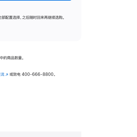
全部配置选择，之后随时回来再继续选购。
中的商品数量。
交流
(在
或致电
400-666-8800。
新
窗
口
中
打
开)