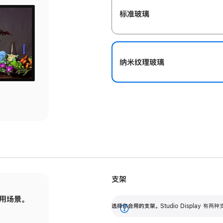
标准玻璃
纳米纹理玻璃
支架
用场景。
标配可调倾斜度的支架，提供 30 度的倾斜度
选
选择你合用的支架。
Studio Display
调节范围。
展