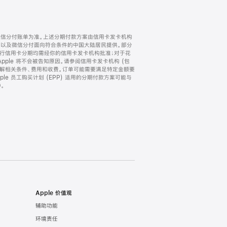
微信分付账单为准。上述分期付款方案由信用卡发卡机构
) 以及微信分付面向符合条件的中国大陆居民提供。部分
家。所有银行信用卡分期均需经你的信用卡发卡机构批准；对于花
ple 将不会被告知原因。请参阅信用卡发卡机构 (包
了解相关条件、费用和收费。订单可能需要满足特定金额要
e 员工购买计划 (EPP) 适用的分期付款方案可能与
。
Apple 价值观
辅助功能
环境责任