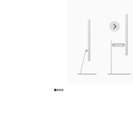
上
下
一
一
张
张
图
图
库
库
图
图
片
片
-
-
支
支
架
架