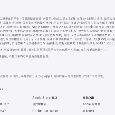
算得出的示例 (仅显示整数数额，未显示小数点以后的金额)，实际支付金额以银行、花呗或
等，具体支持分期付款服务的可选择银行及对应分期付款方案请见付款页面)、蚂蚁金服 (花呗
售店的分期付款方案可能与 Apple Store 在线商店不同，请到店咨询 Specialist 专
分付批准。如果你选择的分期付款方案未获得信用卡发卡机构、蚂蚁金服或微信分付的批准，Ap
具体支持分期付款服务的可选择银行请见付款页面) 网站、支付宝网站和微信分付服务页面，
期付款服务只适用于个人消费者。企业和教育机构客户、企业员工购买计划 (EPP) 和 Appl
企业商店。公司信用卡无资格申请分期。招商银行分期付款单笔订单最高限额为 RMB 150000
支付宝或微信分付账单。相关财务费用将显示在你的信用卡对账单、支付宝或微信账户中。
增值税。所有订单均可享受免费送货服务。
的 IP 地址，或者你在上次访问 Apple 网站时输入的位置信息，找到了你的位置。
ay
Apple Store 商店
商务应用
le 账户
查找零售店
Apple 与商务
e 账户
Genius Bar 天才吧
商务选购