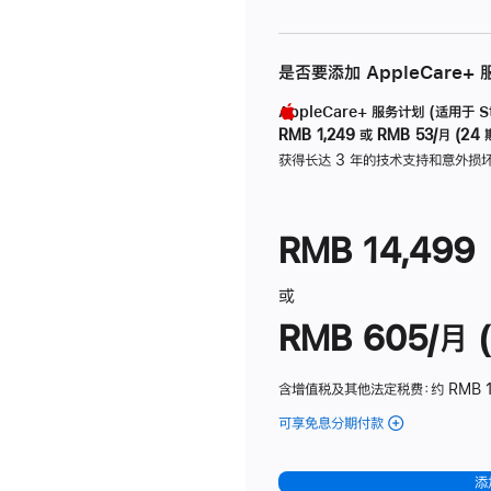
是否要添加 AppleCare+
AppleCare+ 服务计划 (适用于 Stu
RMB 1,249
或
RMB 53/月 (24 
获得长达 3 年的技术支持和意外损
RMB 14,499
或
RMB 605/月 (
含增值税及其他法定税费
：约 RMB 1
可享免息分期付款
(Studio
Display
-
添