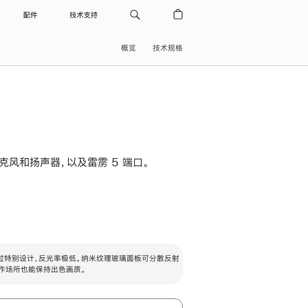
配件
技术支持
概览
技术规格
级麦克风和扬声器，以及雷雳 5 端口。
过特别设计，反光率极低。纳米纹理玻璃面板可分散反射
作场所也能保持出色画质。