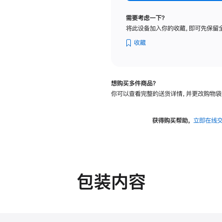
纳
米
需要考虑一下？
纹
将此设备加入你的收藏，即可先保留
理
玻
收藏
璃
面
板
想购买多件商品？
-
你可以查看完整的送货详情，并更改购物袋
VESA
支
架
获得购买帮助，
立即在线
转
换
器
的
分
包装内容
期
付
款
选
项)