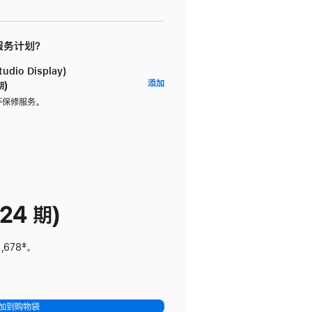
 服务计划？
dio Display)
AppleCare+
添加
期)
服
坏保修服务。
务
计
划
(适
用
于
24 期)
Studio
Display)
,678
脚
‡。
注
加到购物袋