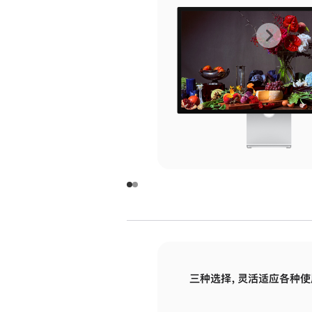
上
下
一
一
张
张
图
图
库
库
图
图
片
片
-
-
玻
玻
璃
璃
三种选择，灵活适应各种使
面
面
板
板