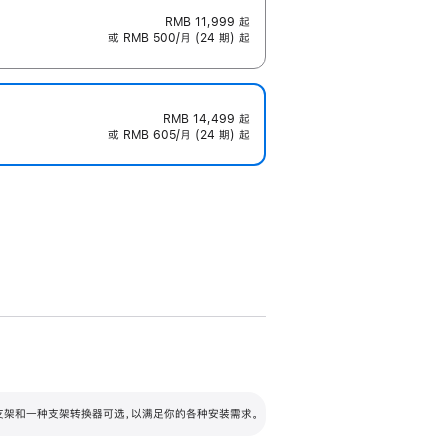
RMB 11,999
起
或 RMB 500/月 (24 期) 起
RMB 14,499
起
或 RMB 605/月 (24 期) 起
配可调倾斜度及高度的支架，额外增加 105
VESA 支架转换器
 有两种支架和一种支架转换器可选，以满足你的各种安装需求。
毫米的高度调节范围。
容的支架 (未随附)