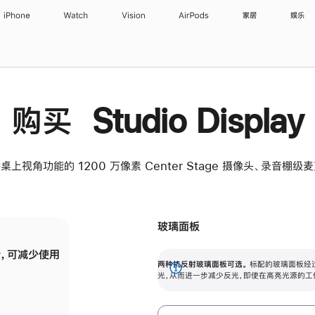
iPhone
Watch
Vision
AirPods
家居
娱乐
购买 Studio Display
桌上视角功能的 1200 万像素 Center Stage 摄像头、录音棚
玻璃面板
，可减少使用
纳米纹理玻璃面板可进一步减少反光，即使在
两种抗反射玻璃面板可选。
标配的玻璃面板经
。
有高亮光源的场所使用，也能保持出色画质。
展
光，从而进一步减少反光，即使在高亮光源的工
开