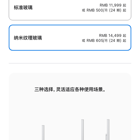
RMB 11,999
起
标准玻璃
或 RMB 500/月 (24 期) 起
RMB 14,499
起
纳米纹理玻璃
或 RMB 605/月 (24 期) 起
三种选择，灵活适应各种使用场景。
标