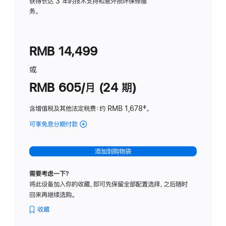
务
获得长达 3 年的技术支持和意外损坏保修服
务。
计
划
(适
RMB 14,499
用
于
或
Studio
RMB 605/月 (24 期)
Display
含增值税及其他法定税费
：约 RMB 1,678
脚
‡。
注
可享免息分期付款
(Studio
Display
-
添加到购物袋
纳
米
需要考虑一下？
纹
将此设备加入你的收藏，即可先保留全部配置选择，之后随时
理
回来再继续选购。
玻
璃
收藏
面