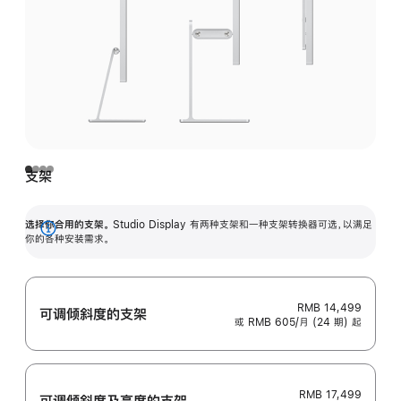
支架
选择你合用的支架。
Studio Display 有两种支架和一种支架转换器可选，以满足
展
你的各种安装需求。
开
RMB 14,499
可调倾斜度的支架
或 RMB 605/月 (24 期) 起
RMB 17,499
可调倾斜度及高‍度的支‍架