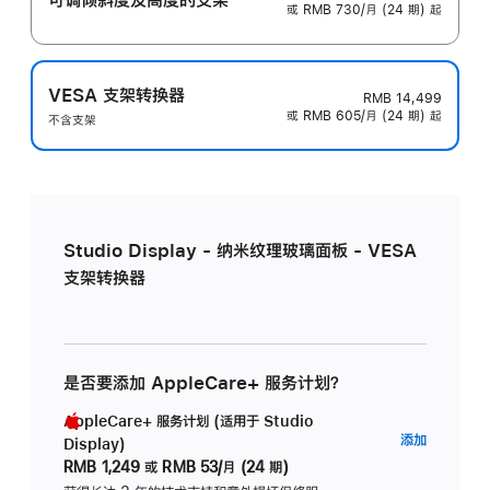
或 RMB 730/月 (24 期) 起
VESA 支架转换器
RMB 14,499
或 RMB 605/月 (24 期) 起
不含支架
Studio Display - 纳米纹理玻璃面板 - VESA
支架转换器
是否要添加 AppleCare+ 服务计划？
AppleCare+ 服务计划 (适用于 Studio
AppleC
添加
Display)
服
RMB 1,249
或
RMB 53/月 (24 期)