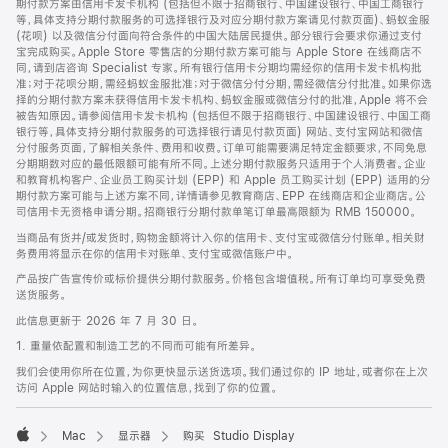
期付款方案由信用卡发卡机构 (包括但不限于招商银行、中国建设银行、中国工商银行
等，具体支持分期付款服务的可选择银行及对应分期付款方案请见付款页面)、蚂蚁金服
(花呗) 以及微信分付面向符合条件的中国大陆居民提供。部分银行会要求你通过支付
宝完成购买。Apple Store 零售店的分期付款方案可能与 Apple Store 在线商店不
同，请到店咨询 Specialist 专家。所有银行信用卡分期均需经你的信用卡发卡机构批
准；对于花呗分期，需经蚂蚁金服批准；对于微信分付分期，需经微信分付批准。如果你选
择的分期付款方案未获得信用卡发卡机构、蚂蚁金服或微信分付的批准，Apple 将不会
被告知原因。请参阅信用卡发卡机构 (包括但不限于招商银行、中国建设银行、中国工商
银行等，具体支持分期付款服务的可选择银行请见付款页面) 网站、支付宝网站和微信
分付服务页面，了解相关条件、费用和收费。订单可能需要满足特定金额要求，不同免息
分期期数对应的最低限额可能有所不同。上述分期付款服务只适用于个人消费者。企业
和教育机构客户、企业员工购买计划 (EPP) 和 Apple 员工购买计划 (EPP) 适用的分
期付款方案可能与上述方案不同，详情请参见教育商店、EPP 在线商店和企业商店。公
司信用卡无资格申请分期。招商银行分期付款单笔订单最高限额为 RMB 150000。
当商品有货并/或发货时，购物金额将计入你的信用卡、支付宝或微信分付账单。相关财
务费用将显示在你的信用卡对账单、支付宝或微信账户中。
产品按广告宣传价或标价提供分期付款服务。价格包含增值税。所有订单均可享受免费
送货服务。
此信息更新于 2026 年 7 月 30 日。
1. 重量依配置和制造工艺的不同而可能有所差异。
我们会使用你所在位置，为你更快显示送货选项。我们通过你的 IP 地址，或者你在上次
访问 Apple 网站时输入的位置信息，找到了你的位置。
Mac
显示器
购买 Studio Display