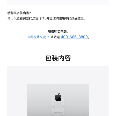
板
-
想购买多件商品？
VESA
你可以查看完整的送货详情，并更改购物袋中的商品数量。
支
架
转
获得购买帮助，
换
立即在线交流
(在
或致电
400-666-8800
。
器
新
的
窗
分
口
包装内容
期
中
付
打
款
开)
选
项)