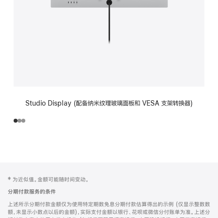
Studio Display (配备纳米纹理玻璃面板和 VESA 支架转换器)
网
脚
‡ 为近似值。金额可能随时间变动。
注
页
分期付款服务的条件
页
上述所示分期付款金额仅为使用特定期数免息分期付款估算得出的示例 (仅显示整数数
脚
额，未显示小数点以后的金额)，实际支付金额以银行、花呗或微信分付账单为准。上述分