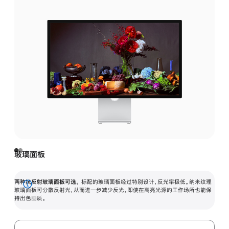
玻璃面板
两种抗反射玻璃面板可选。
标配的玻璃面板经过特别设计，反光率极低。纳米纹理
展
玻璃面板可分散反射光，从而进一步减少反光，即使在高亮光源的工作场所也能保
持出色画质。
开