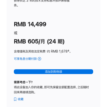
务
获得长达 3 年的技术支持和意外损坏保修服
务。
计
划
(适
RMB 14,499
用
于
或
Studio
RMB 605/月 (24 期)
Display
含增值税及其他法定税费
：约 RMB 1,678
脚
‡。
注
可享免息分期付款
(Studio
Display
-
添加到购物袋
纳
米
需要考虑一下？
纹
将此设备加入你的收藏，即可先保留全部配置选择，之后随时
理
回来再继续选购。
玻
璃
收藏
面