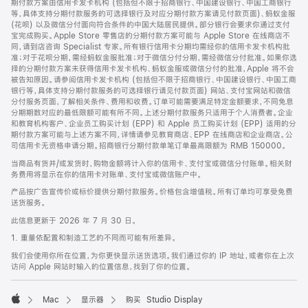
期付款方案由信用卡发卡机构 (包括但不限于招商银行、中国建设银行、中国工商银行
等，具体支持分期付款服务的可选择银行及对应分期付款方案请见付款页面)、蚂蚁金服
(花呗) 以及微信分付面向符合条件的中国大陆居民提供。部分银行会要求你通过支付
宝完成购买。Apple Store 零售店的分期付款方案可能与 Apple Store 在线商店不
同，请到店咨询 Specialist 专家。所有银行信用卡分期均需经你的信用卡发卡机构批
准；对于花呗分期，需经蚂蚁金服批准；对于微信分付分期，需经微信分付批准。如果你选
择的分期付款方案未获得信用卡发卡机构、蚂蚁金服或微信分付的批准，Apple 将不会
被告知原因。请参阅信用卡发卡机构 (包括但不限于招商银行、中国建设银行、中国工商
银行等，具体支持分期付款服务的可选择银行请见付款页面) 网站、支付宝网站和微信
分付服务页面，了解相关条件、费用和收费。订单可能需要满足特定金额要求，不同免息
分期期数对应的最低限额可能有所不同。上述分期付款服务只适用于个人消费者。企业
和教育机构客户、企业员工购买计划 (EPP) 和 Apple 员工购买计划 (EPP) 适用的分
期付款方案可能与上述方案不同，详情请参见教育商店、EPP 在线商店和企业商店。公
司信用卡无资格申请分期。招商银行分期付款单笔订单最高限额为 RMB 150000。
当商品有货并/或发货时，购物金额将计入你的信用卡、支付宝或微信分付账单。相关财
务费用将显示在你的信用卡对账单、支付宝或微信账户中。
产品按广告宣传价或标价提供分期付款服务。价格包含增值税。所有订单均可享受免费
送货服务。
此信息更新于 2026 年 7 月 30 日。
1. 重量依配置和制造工艺的不同而可能有所差异。
我们会使用你所在位置，为你更快显示送货选项。我们通过你的 IP 地址，或者你在上次
访问 Apple 网站时输入的位置信息，找到了你的位置。
Mac
显示器
购买 Studio Display