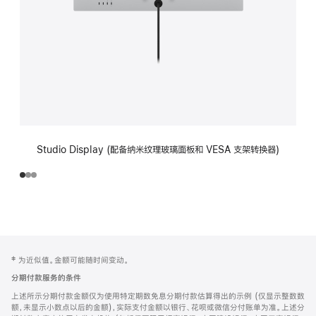
Studio Display (配备纳米纹理玻璃面板和 VESA 支架转换器)
网
脚
‡ 为近似值。金额可能随时间变动。
注
页
分期付款服务的条件
页
上述所示分期付款金额仅为使用特定期数免息分期付款估算得出的示例 (仅显示整数数
脚
额，未显示小数点以后的金额)，实际支付金额以银行、花呗或微信分付账单为准。上述分