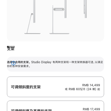
支架
选择你合用的支架。
Studio Display 有两种支架和一种支架转换器可选，以满足
展
你的各种安装需求。
开
RMB 14,499
可调倾斜度的支架
或 RMB 605/月 (24 期) 起
RMB 17,499
可调倾斜度及高‍度的支‍架