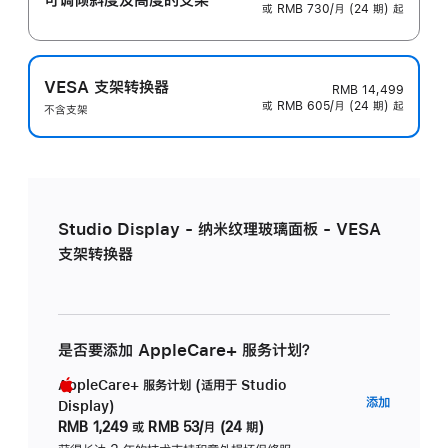
或 RMB 730/月 (24 期) 起
VESA 支架转换器
RMB 14,499
或 RMB 605/月 (24 期) 起
不含支架
Studio Display - 纳米纹理玻璃面板 - VESA
支架转换器
是否要添加 AppleCare+ 服务计划？
AppleCare+ 服务计划 (适用于 Studio
AppleC
添加
Display)
服
RMB 1,249
或
RMB 53/月 (24 期)