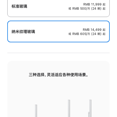
RMB 11,999
起
标准玻璃
或 RMB 500/月 (24 期) 起
RMB 14,499
起
纳米纹理玻璃
或 RMB 605/月 (24 期) 起
三种选择，灵活适应各种使用场景。
标