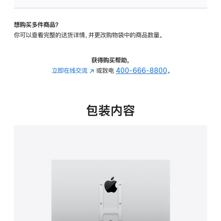
板
-
想购买多件商品？
VESA
你可以查看完整的送货详情，并更改购物袋中的商品数量。
支
架
转
获得购买帮助，
换
立即在线交流
(在
或致电
400-666-8800
。
器
新
的
窗
分
口
包装内容
期
中
付
打
款
开)
选
项)