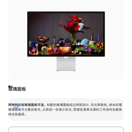
玻璃面板
两种抗反射玻璃面板可选。
标配的玻璃面板经过特别设计，反光率极低。纳米纹理
展
玻璃面板可分散反射光，从而进一步减少反光，即使在高亮光源的工作场所也能保
持出色画质。
开