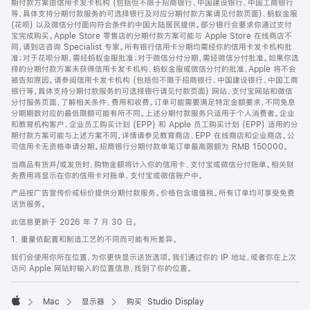
期付款方案由信用卡发卡机构 (包括但不限于招商银行、中国建设银行、中国工商银行
等，具体支持分期付款服务的可选择银行及对应分期付款方案请见付款页面)、蚂蚁金服
(花呗) 以及微信分付面向符合条件的中国大陆居民提供。部分银行会要求你通过支付
宝完成购买。Apple Store 零售店的分期付款方案可能与 Apple Store 在线商店不
同，请到店咨询 Specialist 专家。所有银行信用卡分期均需经你的信用卡发卡机构批
准；对于花呗分期，需经蚂蚁金服批准；对于微信分付分期，需经微信分付批准。如果你选
择的分期付款方案未获得信用卡发卡机构、蚂蚁金服或微信分付的批准，Apple 将不会
被告知原因。请参阅信用卡发卡机构 (包括但不限于招商银行、中国建设银行、中国工商
银行等，具体支持分期付款服务的可选择银行请见付款页面) 网站、支付宝网站和微信
分付服务页面，了解相关条件、费用和收费。订单可能需要满足特定金额要求，不同免息
分期期数对应的最低限额可能有所不同。上述分期付款服务只适用于个人消费者。企业
和教育机构客户、企业员工购买计划 (EPP) 和 Apple 员工购买计划 (EPP) 适用的分
期付款方案可能与上述方案不同，详情请参见教育商店、EPP 在线商店和企业商店。公
司信用卡无资格申请分期。招商银行分期付款单笔订单最高限额为 RMB 150000。
当商品有货并/或发货时，购物金额将计入你的信用卡、支付宝或微信分付账单。相关财
务费用将显示在你的信用卡对账单、支付宝或微信账户中。
产品按广告宣传价或标价提供分期付款服务。价格包含增值税。所有订单均可享受免费
送货服务。
此信息更新于 2026 年 7 月 30 日。
1. 重量依配置和制造工艺的不同而可能有所差异。
我们会使用你所在位置，为你更快显示送货选项。我们通过你的 IP 地址，或者你在上次
访问 Apple 网站时输入的位置信息，找到了你的位置。
Mac
显示器
购买 Studio Display