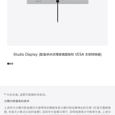
Studio Display (配备纳米纹理玻璃面板和 VESA 支架转换器)
网
脚
‡ 为近似值。金额可能随时间变动。
注
页
分期付款服务的条件
页
上述所示分期付款金额仅为使用特定期数免息分期付款估算得出的示例 (仅显示整数数
脚
额，未显示小数点以后的金额)，实际支付金额以银行、花呗或微信分付账单为准。上述分