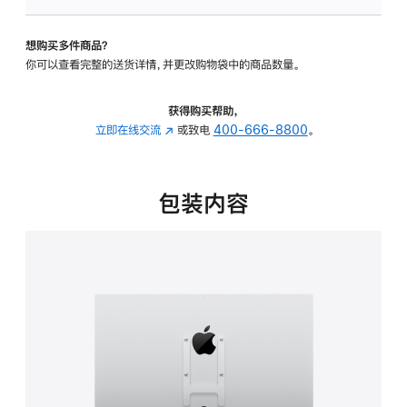
板
-
想购买多件商品？
VESA
你可以查看完整的送货详情，并更改购物袋中的商品数量。
支
架
转
获得购买帮助，
换
立即在线交流
(在
或致电
400-666-8800
。
器
新
的
窗
分
口
包装内容
期
中
付
打
款
开)
选
项)