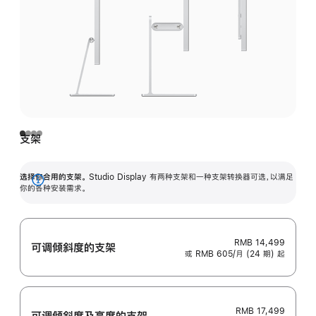
支架
选择你合用的支架。
Studio Display 有两种支架和一种支架转换器可选，以满足
展
你的各种安装需求。
开
RMB 14,499
可调倾斜度的支架
或 RMB 605/月 (24 期) 起
RMB 17,499
可调倾斜度及高‍度的支‍架