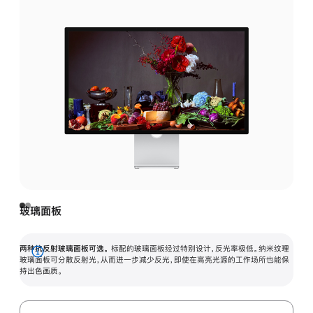
玻璃面板
两种抗反射玻璃面板可选。
标配的玻璃面板经过特别设计，反光率极低。纳米纹理
展
玻璃面板可分散反射光，从而进一步减少反光，即使在高亮光源的工作场所也能保
持出色画质。
开