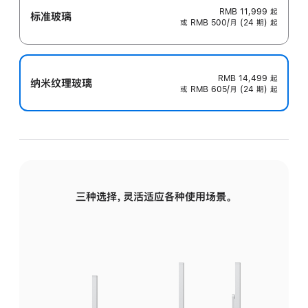
RMB 11,999
起
标准玻璃
或 RMB 500/月 (24 期) 起
RMB 14,499
起
纳米纹理玻璃
或 RMB 605/月 (24 期) 起
三种选择，灵活适应各种使用场景。
标