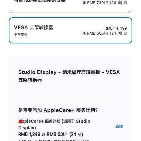
或 RMB 730/月 (24 期) 起
VESA 支架转换器
RMB 14,499
或 RMB 605/月 (24 期) 起
不含支架
Studio Display - 纳米纹理玻璃面板 - VESA
支架转换器
是否要添加 AppleCare+ 服务计划？
AppleCare+ 服务计划 (适用于 Studio
AppleC
添加
Display)
服
RMB 1,249
或
RMB 53/月 (24 期)