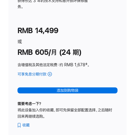
务
获得长达 3 年的技术支持和意外损坏保修服
务。
计
划
(适
RMB 14,499
用
于
或
Studio
RMB 605/月 (24 期)
Display
含增值税及其他法定税费
：约 RMB 1,678
脚
‡。
注
可享免息分期付款
(Studio
Display
-
添加到购物袋
纳
米
需要考虑一下？
纹
将此设备加入你的收藏，即可先保留全部配置选择，之后随时
理
回来再继续选购。
玻
璃
收藏
面