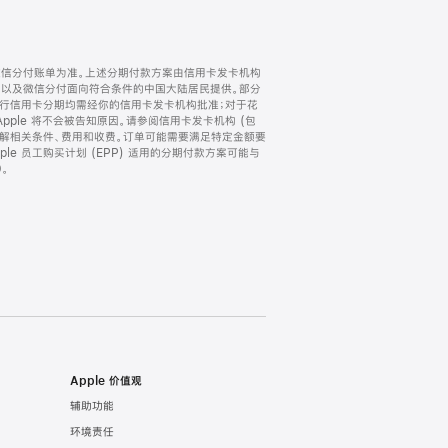
微信分付账单为准。上述分期付款方案由信用卡发卡机构
) 以及微信分付面向符合条件的中国大陆居民提供。部分
家。所有银行信用卡分期均需经你的信用卡发卡机构批准；对于花
ple 将不会被告知原因。请参阅信用卡发卡机构 (包
了解相关条件、费用和收费。订单可能需要满足特定金额要
e 员工购买计划 (EPP) 适用的分期付款方案可能与
。
Apple 价值观
辅助功能
环境责任