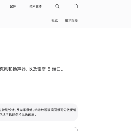
配件
技术支持
概览
技术规格
级麦克风和扬声器，以及雷雳 5 端口。
过特别设计，反光率极低。纳米纹理玻璃面板可分散反射
作场所也能保持出色画质。