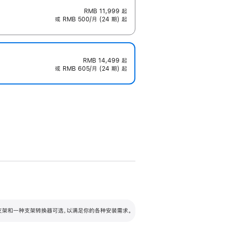
RMB 11,999
起
或 RMB 500/月 (24 期) 起
RMB 14,499
起
或 RMB 605/月 (24 期) 起
配可调倾斜度及高度的支架，额外增加 105
VESA 支架转换器
 有两种支架和一种支架转换器可选，以满足你的各种安装需求。
毫米的高度调节范围。
容的支架 (未随附)