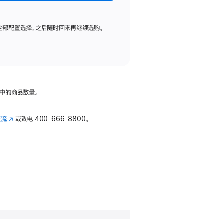
全部配置选择，之后随时回来再继续选购。
中的商品数量。
交流
(在
或致电
400-666-8800。
新
窗
口
中
打
开)