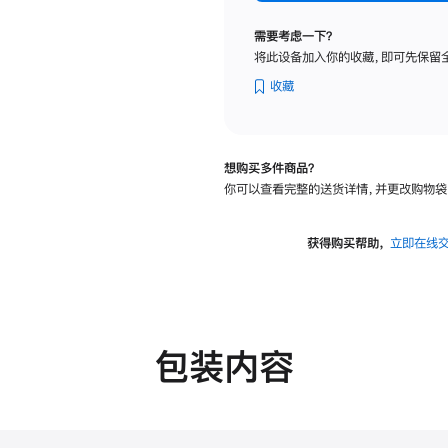
纳
米
需要考虑一下？
纹
将此设备加入你的收藏，即可先保留
理
玻
收藏
璃
面
板
想购买多件商品？
-
你可以查看完整的送货详情，并更改购物袋
VESA
支
架
获得购买帮助，
立即在线
转
换
器
的
分
包装内容
期
付
款
选
项)