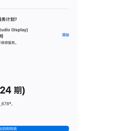
 服务计划？
dio Display)
AppleCare+
添加
期)
服
坏保修服务。
务
计
划
(适
用
于
24 期)
Studio
Display)
,678
脚
‡。
注
加到购物袋