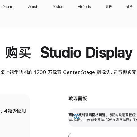
iPhone
Watch
Vision
AirPods
家居
娱乐
购买 Studio Display
桌上视角功能的 1200 万像素 Center Stage 摄像头、录音棚
玻璃面板
，可减少使用
纳米纹理玻璃面板可进一步减少反光，即使在
两种抗反射玻璃面板可选。
标配的玻璃面板经
。
有高亮光源的场所使用，也能保持出色画质。
展
光，从而进一步减少反光，即使在高亮光源的工
开