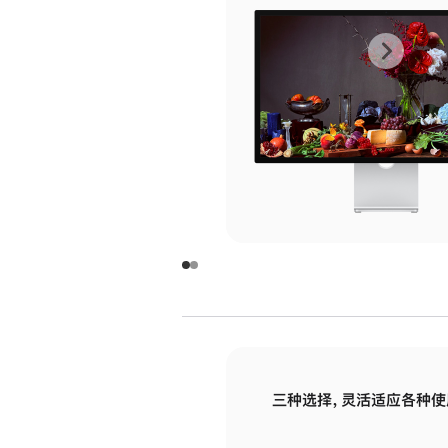
上
下
一
一
张
张
图
图
库
库
图
图
片
片
-
-
玻
玻
璃
璃
三种选择，灵活适应各种使
面
面
板
板