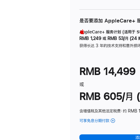
是否要添加 AppleCare+
AppleCare+ 服务计划 (适用于 Stu
RMB 1,249
或
RMB 53/月 (24 
获得长达 3 年的技术支持和意外损
RMB 14,499
或
RMB 605/月 (
含增值税及其他法定税费
：约 RMB 1
可享免息分期付款
(Studio
Display
-
添