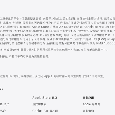
算得出的示例 (仅显示整数数额，未显示小数点以后的金额)，实际支付金额以银行、花呗或
等，具体支持分期付款服务的可选择银行及对应分期付款方案请见付款页面)、蚂蚁金服 (花呗
售店的分期付款方案可能与 Apple Store 在线商店不同，请到店咨询 Specialist 专
分付批准。如果你选择的分期付款方案未获得信用卡发卡机构、蚂蚁金服或微信分付的批准，Ap
具体支持分期付款服务的可选择银行请见付款页面) 网站、支付宝网站和微信分付服务页面，
期付款服务只适用于个人消费者。企业和教育机构客户、企业员工购买计划 (EPP) 和 Appl
企业商店。公司信用卡无资格申请分期。招商银行分期付款单笔订单最高限额为 RMB 150000
支付宝或微信分付账单。相关财务费用将显示在你的信用卡对账单、支付宝或微信账户中。
增值税。所有订单均可享受免费送货服务。
的 IP 地址，或者你在上次访问 Apple 网站时输入的位置信息，找到了你的位置。
ay
Apple Store 商店
商务应用
le 账户
查找零售店
Apple 与商务
e 账户
Genius Bar 天才吧
商务选购