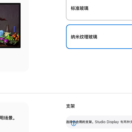
标准玻璃
纳米纹理玻璃
支架
用场景。
标配可调倾斜度的支架，提供 30 度的倾斜度
选
选择你合用的支架。
Studio Display
调节范围。
展