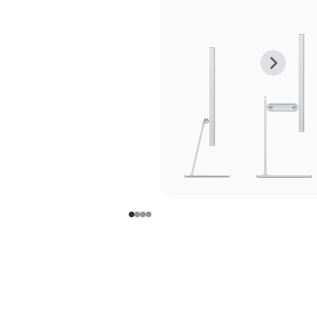
上
下
一
一
张
张
图
图
库
库
图
图
片
片
-
-
支
支
架
架