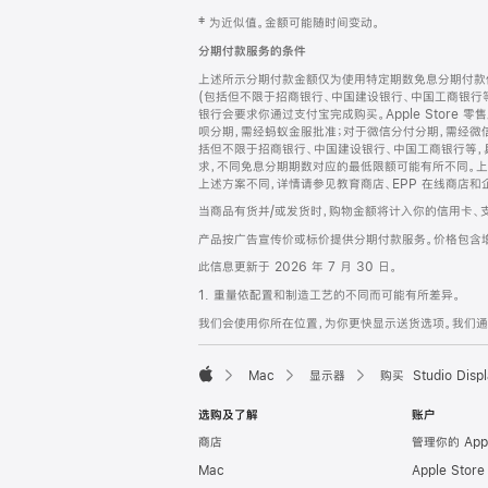
网
脚
‡ 为近似值。金额可能随时间变动。
注
页
分期付款服务的条件
页
上述所示分期付款金额仅为使用特定期数免息分期付款估
脚
(包括但不限于招商银行、中国建设银行、中国工商银行
银行会要求你通过支付宝完成购买。Apple Store 零
呗分期，需经蚂蚁金服批准；对于微信分付分期，需经微信
括但不限于招商银行、中国建设银行、中国工商银行等，
求，不同免息分期期数对应的最低限额可能有所不同。上述分
上述方案不同，详情请参见教育商店、EPP 在线商店和
当商品有货并/或发货时，购物金额将计入你的信用卡、
产品按广告宣传价或标价提供分期付款服务。价格包含
此信息更新于 2026 年 7 月 30 日。
1. 重量依配置和制造工艺的不同而可能有所差异。
我们会使用你所在位置，为你更快显示送货选项。我们通过你
Mac
显示器
购买 Studio Displ
Apple
选购及了解
账户
商店
管理你的 App
Mac
Apple Stor