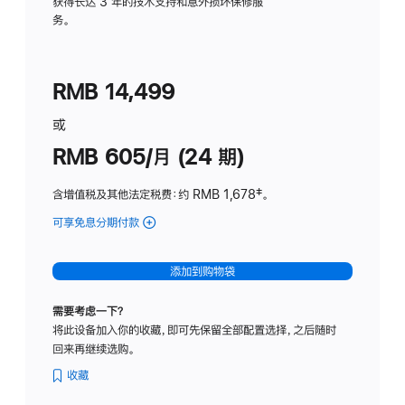
务
获得长达 3 年的技术支持和意外损坏保修服
务。
计
划
(适
RMB 14,499
用
于
或
Studio
RMB 605/月 (24 期)
Display
含增值税及其他法定税费
：约 RMB 1,678
脚
‡。
注
可享免息分期付款
(Studio
Display
-
添加到购物袋
纳
米
需要考虑一下？
纹
将此设备加入你的收藏，即可先保留全部配置选择，之后随时
理
回来再继续选购。
玻
璃
收藏
面