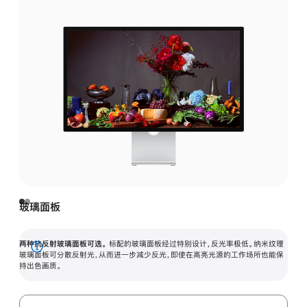
玻璃面板
两种抗反射玻璃面板可选。
标配的玻璃面板经过特别设计，反光率极低。纳米纹理
展
玻璃面板可分散反射光，从而进一步减少反光，即使在高亮光源的工作场所也能保
持出色画质。
开