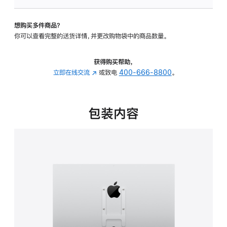
板
-
想购买多件商品？
VESA
你可以查看完整的送货详情，并更改购物袋中的商品数量。
支
架
转
获得购买帮助，
换
立即在线交流
(在
或致电
400-666-8800
。
器
新
的
窗
分
口
包装内容
期
中
付
打
款
开)
选
项)