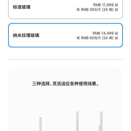
RMB 11,999
起
标准玻璃
或 RMB 500/月 (24 期) 起
RMB 14,499
起
纳米纹理玻璃
或 RMB 605/月 (24 期) 起
三种选择，灵活适应各种使用场景。
标