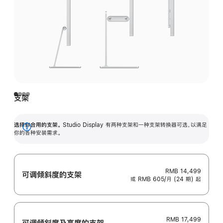
支架
选择你合用的支架。
Studio Display 有两种支架和一种支架转换器可选，以满足
展
你的各种安装需求。
开
RMB 14,499
可调倾斜度的支架
或 RMB 605/月 (24 期) 起
RMB 17,499
可调倾斜度及高‍度的支‍架