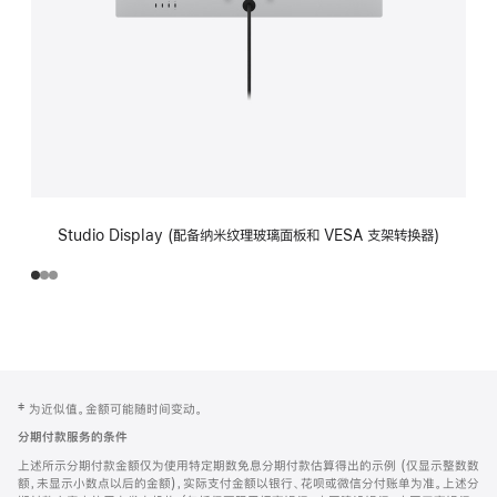
Studio Display (配备纳米纹理玻璃面板和 VESA 支架转换器)
网
脚
‡ 为近似值。金额可能随时间变动。
注
页
分期付款服务的条件
页
上述所示分期付款金额仅为使用特定期数免息分期付款估算得出的示例 (仅显示整数数
脚
额，未显示小数点以后的金额)，实际支付金额以银行、花呗或微信分付账单为准。上述分