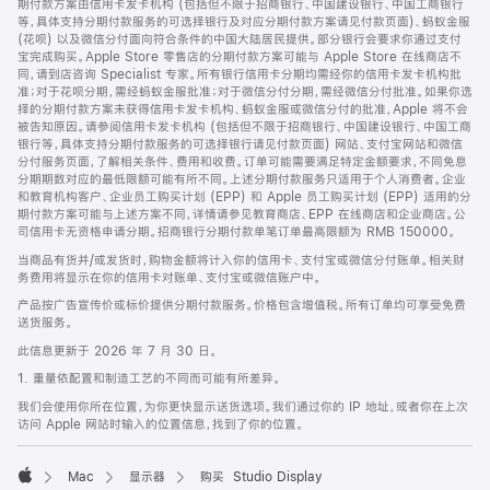
期付款方案由信用卡发卡机构 (包括但不限于招商银行、中国建设银行、中国工商银行
等，具体支持分期付款服务的可选择银行及对应分期付款方案请见付款页面)、蚂蚁金服
(花呗) 以及微信分付面向符合条件的中国大陆居民提供。部分银行会要求你通过支付
宝完成购买。Apple Store 零售店的分期付款方案可能与 Apple Store 在线商店不
同，请到店咨询 Specialist 专家。所有银行信用卡分期均需经你的信用卡发卡机构批
准；对于花呗分期，需经蚂蚁金服批准；对于微信分付分期，需经微信分付批准。如果你选
择的分期付款方案未获得信用卡发卡机构、蚂蚁金服或微信分付的批准，Apple 将不会
被告知原因。请参阅信用卡发卡机构 (包括但不限于招商银行、中国建设银行、中国工商
银行等，具体支持分期付款服务的可选择银行请见付款页面) 网站、支付宝网站和微信
分付服务页面，了解相关条件、费用和收费。订单可能需要满足特定金额要求，不同免息
分期期数对应的最低限额可能有所不同。上述分期付款服务只适用于个人消费者。企业
和教育机构客户、企业员工购买计划 (EPP) 和 Apple 员工购买计划 (EPP) 适用的分
期付款方案可能与上述方案不同，详情请参见教育商店、EPP 在线商店和企业商店。公
司信用卡无资格申请分期。招商银行分期付款单笔订单最高限额为 RMB 150000。
当商品有货并/或发货时，购物金额将计入你的信用卡、支付宝或微信分付账单。相关财
务费用将显示在你的信用卡对账单、支付宝或微信账户中。
产品按广告宣传价或标价提供分期付款服务。价格包含增值税。所有订单均可享受免费
送货服务。
此信息更新于 2026 年 7 月 30 日。
1. 重量依配置和制造工艺的不同而可能有所差异。
我们会使用你所在位置，为你更快显示送货选项。我们通过你的 IP 地址，或者你在上次
访问 Apple 网站时输入的位置信息，找到了你的位置。
Mac
显示器
购买 Studio Display