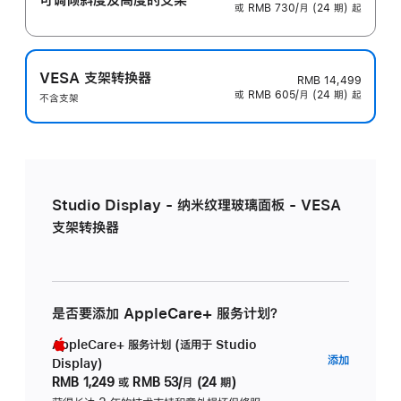
或 RMB 730/月 (24 期) 起
VESA 支架转换器
RMB 14,499
或 RMB 605/月 (24 期) 起
不含支架
Studio Display - 纳米纹理玻璃面板 - VESA
支架转换器
是否要添加 AppleCare+ 服务计划？
AppleCare+ 服务计划 (适用于 Studio
AppleC
添加
Display)
服
RMB 1,249
或
RMB 53/月 (24 期)