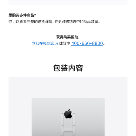
板
-
想购买多件商品？
VESA
你可以查看完整的送货详情，并更改购物袋中的商品数量。
支
架
转
获得购买帮助，
换
立即在线交流
(在
或致电
400-666-8800
。
器
新
的
窗
分
口
包装内容
期
中
付
打
款
开)
选
项)