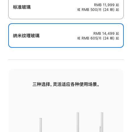
RMB 11,999
起
标准玻璃
或 RMB 500/月 (24 期) 起
RMB 14,499
起
纳米纹理玻璃
或 RMB 605/月 (24 期) 起
三种选择，灵活适应各种使用场景。
标