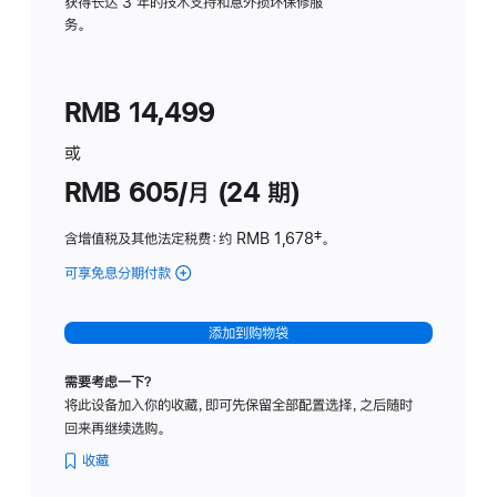
务
获得长达 3 年的技术支持和意外损坏保修服
务。
计
划
(适
RMB 14,499
用
于
或
Studio
RMB 605/月 (24 期)
Display
含增值税及其他法定税费
：约 RMB 1,678
脚
‡。
注
可享免息分期付款
(Studio
Display
-
添加到购物袋
纳
米
需要考虑一下？
纹
将此设备加入你的收藏，即可先保留全部配置选择，之后随时
理
回来再继续选购。
玻
璃
收藏
面