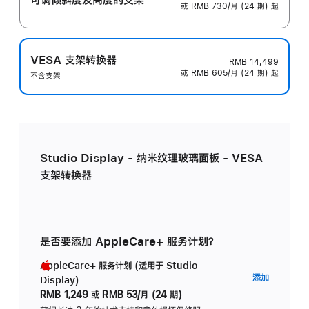
或 RMB 730/月 (24 期) 起
VESA 支架转换器
RMB 14,499
或 RMB 605/月 (24 期) 起
不含支架
Studio Display - 纳米纹理玻璃面板 - VESA
支架转换器
是否要添加 AppleCare+ 服务计划？
AppleCare+ 服务计划 (适用于 Studio
AppleC
添加
Display)
服
RMB 1,249
或
RMB 53/月 (24 期)