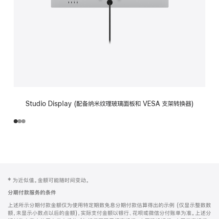
Studio Display (配备纳米纹理玻璃面板和 VESA 支架转换器)
网
脚
‡ 为近似值。金额可能随时间变动。
注
页
分期付款服务的条件
页
上述所示分期付款金额仅为使用特定期数免息分期付款估算得出的示例 (仅显示整数数
脚
额，未显示小数点以后的金额)，实际支付金额以银行、花呗或微信分付账单为准。上述分