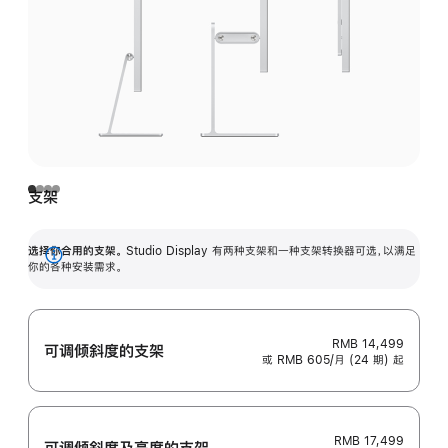
支架
选择你合用的支架。
Studio Display 有两种支架和一种支架转换器可选，以满足
展
你的各种安装需求。
开
RMB 14,499
可调倾斜度的支架
或 RMB 605/月 (24 期) 起
RMB 17,499
可调倾斜度及高‍度的支‍架