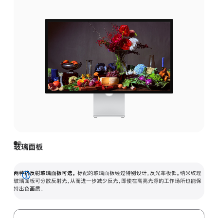
玻璃面板
两种抗反射玻璃面板可选。
标配的玻璃面板经过特别设计，反光率极低。纳米纹理
展
玻璃面板可分散反射光，从而进一步减少反光，即使在高亮光源的工作场所也能保
持出色画质。
开