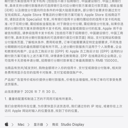
期付款方案由信用卡发卡机构 (包括但不限于招商银行、中国建设银行、中国工商银行
等，具体支持分期付款服务的可选择银行及对应分期付款方案请见付款页面)、蚂蚁金服
(花呗) 以及微信分付面向符合条件的中国大陆居民提供。部分银行会要求你通过支付
宝完成购买。Apple Store 零售店的分期付款方案可能与 Apple Store 在线商店不
同，请到店咨询 Specialist 专家。所有银行信用卡分期均需经你的信用卡发卡机构批
准；对于花呗分期，需经蚂蚁金服批准；对于微信分付分期，需经微信分付批准。如果你选
择的分期付款方案未获得信用卡发卡机构、蚂蚁金服或微信分付的批准，Apple 将不会
被告知原因。请参阅信用卡发卡机构 (包括但不限于招商银行、中国建设银行、中国工商
银行等，具体支持分期付款服务的可选择银行请见付款页面) 网站、支付宝网站和微信
分付服务页面，了解相关条件、费用和收费。订单可能需要满足特定金额要求，不同免息
分期期数对应的最低限额可能有所不同。上述分期付款服务只适用于个人消费者。企业
和教育机构客户、企业员工购买计划 (EPP) 和 Apple 员工购买计划 (EPP) 适用的分
期付款方案可能与上述方案不同，详情请参见教育商店、EPP 在线商店和企业商店。公
司信用卡无资格申请分期。招商银行分期付款单笔订单最高限额为 RMB 150000。
当商品有货并/或发货时，购物金额将计入你的信用卡、支付宝或微信分付账单。相关财
务费用将显示在你的信用卡对账单、支付宝或微信账户中。
产品按广告宣传价或标价提供分期付款服务。价格包含增值税。所有订单均可享受免费
送货服务。
此信息更新于 2026 年 7 月 30 日。
1. 重量依配置和制造工艺的不同而可能有所差异。
我们会使用你所在位置，为你更快显示送货选项。我们通过你的 IP 地址，或者你在上次
访问 Apple 网站时输入的位置信息，找到了你的位置。
Mac
显示器
购买 Studio Display