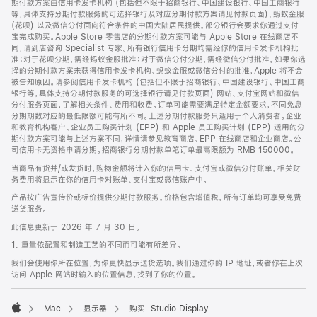
期付款方案由信用卡发卡机构 (包括但不限于招商银行、中国建设银行、中国工商银行
等，具体支持分期付款服务的可选择银行及对应分期付款方案请见付款页面)、蚂蚁金服
(花呗) 以及微信分付面向符合条件的中国大陆居民提供。部分银行会要求你通过支付
宝完成购买。Apple Store 零售店的分期付款方案可能与 Apple Store 在线商店不
同，请到店咨询 Specialist 专家。所有银行信用卡分期均需经你的信用卡发卡机构批
准；对于花呗分期，需经蚂蚁金服批准；对于微信分付分期，需经微信分付批准。如果你选
择的分期付款方案未获得信用卡发卡机构、蚂蚁金服或微信分付的批准，Apple 将不会
被告知原因。请参阅信用卡发卡机构 (包括但不限于招商银行、中国建设银行、中国工商
银行等，具体支持分期付款服务的可选择银行请见付款页面) 网站、支付宝网站和微信
分付服务页面，了解相关条件、费用和收费。订单可能需要满足特定金额要求，不同免息
分期期数对应的最低限额可能有所不同。上述分期付款服务只适用于个人消费者。企业
和教育机构客户、企业员工购买计划 (EPP) 和 Apple 员工购买计划 (EPP) 适用的分
期付款方案可能与上述方案不同，详情请参见教育商店、EPP 在线商店和企业商店。公
司信用卡无资格申请分期。招商银行分期付款单笔订单最高限额为 RMB 150000。
当商品有货并/或发货时，购物金额将计入你的信用卡、支付宝或微信分付账单。相关财
务费用将显示在你的信用卡对账单、支付宝或微信账户中。
产品按广告宣传价或标价提供分期付款服务。价格包含增值税。所有订单均可享受免费
送货服务。
此信息更新于 2026 年 7 月 30 日。
1. 重量依配置和制造工艺的不同而可能有所差异。
我们会使用你所在位置，为你更快显示送货选项。我们通过你的 IP 地址，或者你在上次
访问 Apple 网站时输入的位置信息，找到了你的位置。
Mac
显示器
购买 Studio Display