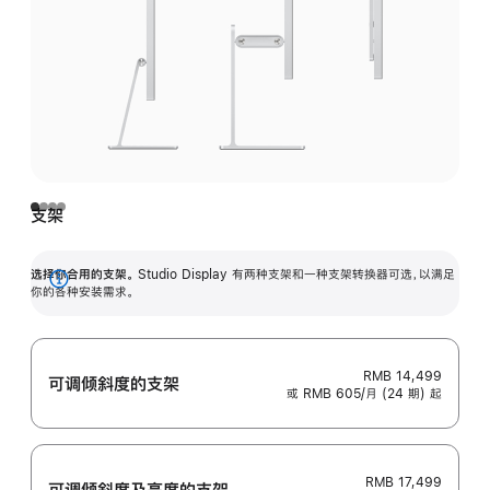
支架
选择你合用的支架。
Studio Display 有两种支架和一种支架转换器可选，以满足
展
你的各种安装需求。
开
RMB 14,499
可调倾斜度的支架
或 RMB 605/月 (24 期) 起
RMB 17,499
可调倾斜度及高‍度的支‍架