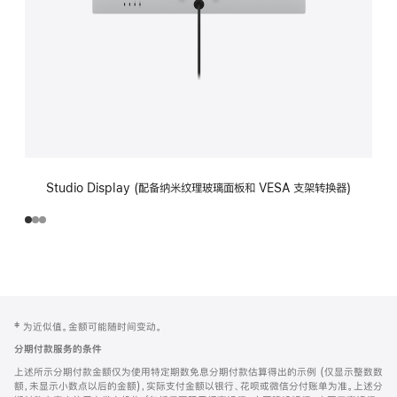
Studio Display (配备纳米纹理玻璃面板和 VESA 支架转换器)
网
脚
‡ 为近似值。金额可能随时间变动。
注
页
分期付款服务的条件
页
上述所示分期付款金额仅为使用特定期数免息分期付款估算得出的示例 (仅显示整数数
脚
额，未显示小数点以后的金额)，实际支付金额以银行、花呗或微信分付账单为准。上述分