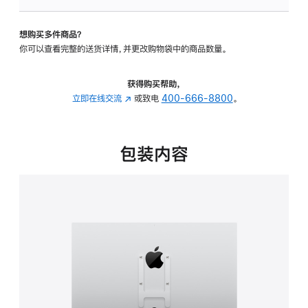
板
-
想购买多件商品？
VESA
你可以查看完整的送货详情，并更改购物袋中的商品数量。
支
架
转
获得购买帮助，
换
立即在线交流
(在
或致电
400-666-8800
。
器
新
的
窗
分
口
包装内容
期
中
付
打
款
开)
选
项)