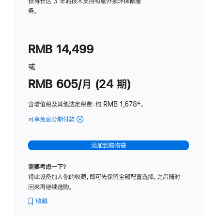
务
获得长达 3 年的技术支持和意外损坏保修服
务。
计
划
(适
RMB 14,499
用
于
或
Studio
RMB 605/月 (24 期)
Display
含增值税及其他法定税费
：约 RMB 1,678
脚
‡。
注
可享免息分期付款
(Studio
Display
-
添加到购物袋
纳
米
需要考虑一下？
纹
将此设备加入你的收藏，即可先保留全部配置选择，之后随时
理
回来再继续选购。
玻
璃
收藏
面