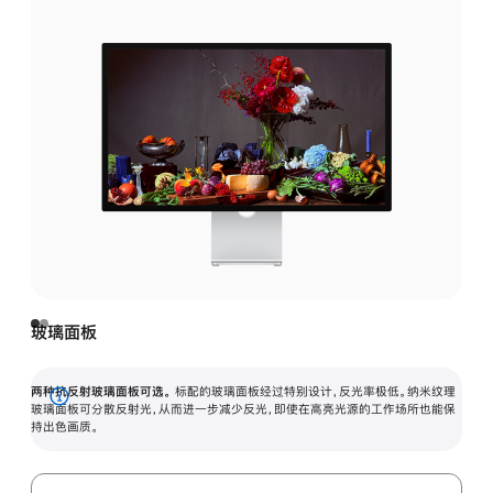
玻璃面板
两种抗反射玻璃面板可选。
标配的玻璃面板经过特别设计，反光率极低。纳米纹理
展
玻璃面板可分散反射光，从而进一步减少反光，即使在高亮光源的工作场所也能保
持出色画质。
开