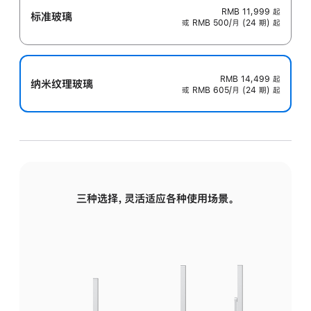
RMB 11,999
起
标准玻璃
或 RMB 500/月 (24 期) 起
RMB 14,499
起
纳米纹理玻璃
或 RMB 605/月 (24 期) 起
三种选择，灵活适应各种使用场景。
标