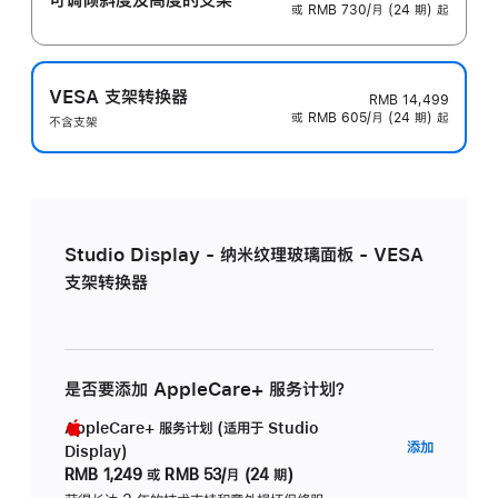
或 RMB 730/月 (24 期) 起
VESA 支架转换器
RMB 14,499
或 RMB 605/月 (24 期) 起
不含支架
Studio Display - 纳米纹理玻璃面板 - VESA
支架转换器
是否要添加 AppleCare+ 服务计划？
AppleCare+ 服务计划 (适用于 Studio
AppleC
添加
Display)
服
RMB 1,249
或
RMB 53/月 (24 期)