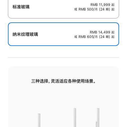
RMB 11,999
起
标准玻璃
或 RMB 500/月 (24 期) 起
RMB 14,499
起
纳米纹理玻璃
或 RMB 605/月 (24 期) 起
三种选择，灵活适应各种使用场景。
标