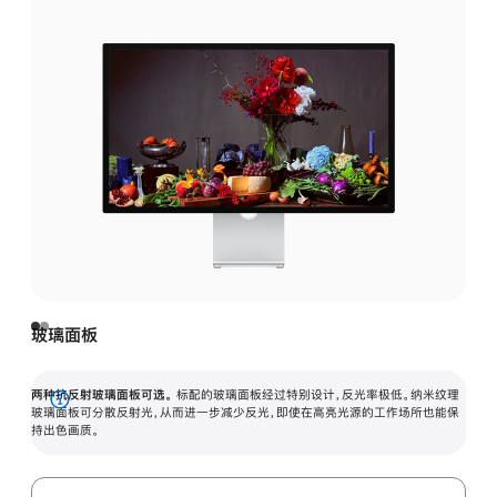
玻璃面板
两种抗反射玻璃面板可选。
标配的玻璃面板经过特别设计，反光率极低。纳米纹理
展
玻璃面板可分散反射光，从而进一步减少反光，即使在高亮光源的工作场所也能保
持出色画质。
开