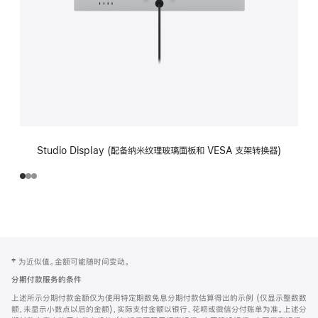
Studio Display (配备纳米纹理玻璃面板和 VESA 支架转换器)
网
脚
‡ 为近似值。金额可能随时间变动。
注
页
分期付款服务的条件
页
上述所示分期付款金额仅为使用特定期数免息分期付款估算得出的示例 (仅显示整数数
脚
额，未显示小数点以后的金额)，实际支付金额以银行、花呗或微信分付账单为准。上述分