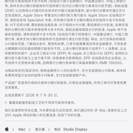
期付款方案由信用卡发卡机构 (包括但不限于招商银行、中国建设银行、中国工商银行
等，具体支持分期付款服务的可选择银行及对应分期付款方案请见付款页面)、蚂蚁金服
(花呗) 以及微信分付面向符合条件的中国大陆居民提供。部分银行会要求你通过支付
宝完成购买。Apple Store 零售店的分期付款方案可能与 Apple Store 在线商店不
同，请到店咨询 Specialist 专家。所有银行信用卡分期均需经你的信用卡发卡机构批
准；对于花呗分期，需经蚂蚁金服批准；对于微信分付分期，需经微信分付批准。如果你选
择的分期付款方案未获得信用卡发卡机构、蚂蚁金服或微信分付的批准，Apple 将不会
被告知原因。请参阅信用卡发卡机构 (包括但不限于招商银行、中国建设银行、中国工商
银行等，具体支持分期付款服务的可选择银行请见付款页面) 网站、支付宝网站和微信
分付服务页面，了解相关条件、费用和收费。订单可能需要满足特定金额要求，不同免息
分期期数对应的最低限额可能有所不同。上述分期付款服务只适用于个人消费者。企业
和教育机构客户、企业员工购买计划 (EPP) 和 Apple 员工购买计划 (EPP) 适用的分
期付款方案可能与上述方案不同，详情请参见教育商店、EPP 在线商店和企业商店。公
司信用卡无资格申请分期。招商银行分期付款单笔订单最高限额为 RMB 150000。
当商品有货并/或发货时，购物金额将计入你的信用卡、支付宝或微信分付账单。相关财
务费用将显示在你的信用卡对账单、支付宝或微信账户中。
产品按广告宣传价或标价提供分期付款服务。价格包含增值税。所有订单均可享受免费
送货服务。
此信息更新于 2026 年 7 月 30 日。
1. 重量依配置和制造工艺的不同而可能有所差异。
我们会使用你所在位置，为你更快显示送货选项。我们通过你的 IP 地址，或者你在上次
访问 Apple 网站时输入的位置信息，找到了你的位置。
Mac
显示器
购买 Studio Display