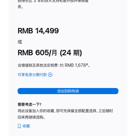
务
获得长达 3 年的技术支持和意外损坏保修服
务。
计
划
(适
RMB 14,499
用
于
或
Studio
RMB 605/月 (24 期)
Display
含增值税及其他法定税费
：约 RMB 1,678
脚
‡。
注
可享免息分期付款
(Studio
Display
-
添加到购物袋
纳
米
需要考虑一下？
纹
将此设备加入你的收藏，即可先保留全部配置选择，之后随时
理
回来再继续选购。
玻
璃
收藏
面