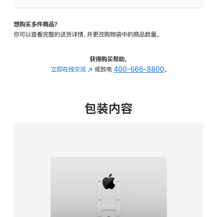
板
-
想购买多件商品？
VESA
你可以查看完整的送货详情，并更改购物袋中的商品数量。
支
架
转
获得购买帮助，
换
立即在线交流
(在
或致电
400-666-8800
。
器
新
的
窗
分
口
包装内容
期
中
付
打
款
开)
选
项)