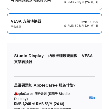
或 RMB 730/月 (24 期) 起
VESA 支架转换器
RMB 14,499
或 RMB 605/月 (24 期) 起
不含支架
Studio Display - 纳米纹理玻璃面板 - VESA
支架转换器
是否要添加 AppleCare+ 服务计划？
AppleCare+ 服务计划 (适用于 Studio
AppleC
添加
Display)
服
RMB 1,249
或
RMB 53/月 (24 期)