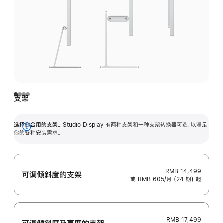
支架
选择你合用的支架。
Studio Display 有两种支架和一种支架转换器可选，以满足
展
你的各种安装需求。
开
RMB 14,499
可调倾斜度的支架
或 RMB 605/月 (24 期) 起
RMB 17,499
可调倾斜度及高‍度的支‍架