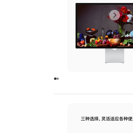
上
下
一
一
张
张
图
图
库
库
图
图
片
片
-
-
玻
玻
璃
璃
三种选择，灵活适应各种使
面
面
板
板