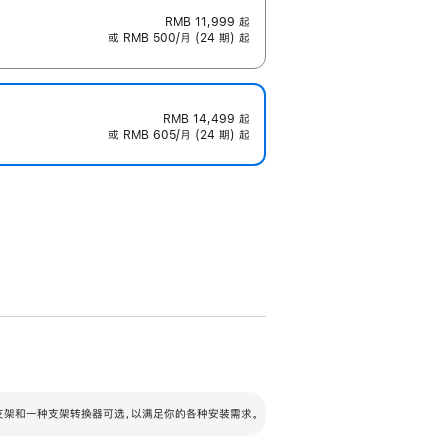
RMB 11,999
起
或 RMB 500/月 (24 期) 起
RMB 14,499
起
或 RMB 605/月 (24 期) 起
配可调倾斜度及高度的支架，额外增加 105
VESA 支架转换器
 有两种支架和一种支架转换器可选，以满足你的各种安装需求。
毫米的高度调节范围。
容的支架 (未随附)