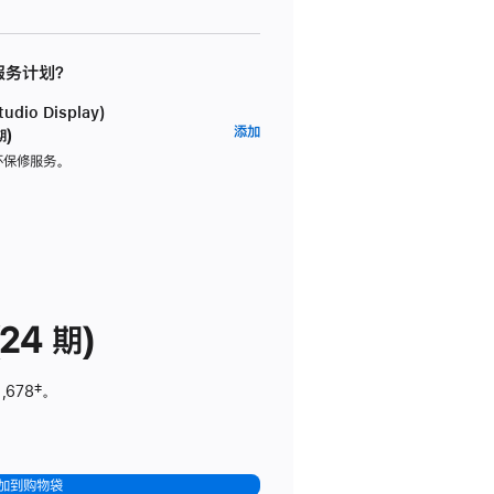
 服务计划？
dio Display)
AppleCare+
添加
期)
服
坏保修服务。
务
计
划
(适
用
于
24 期)
Studio
Display)
,678
脚
‡。
注
加到购物袋