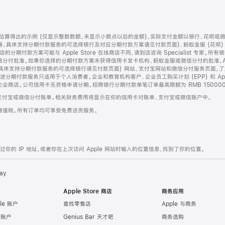
算得出的示例 (仅显示整数数额，未显示小数点以后的金额)，实际支付金额以银行、花呗或
等，具体支持分期付款服务的可选择银行及对应分期付款方案请见付款页面)、蚂蚁金服 (花呗
售店的分期付款方案可能与 Apple Store 在线商店不同，请到店咨询 Specialist 专
分付批准。如果你选择的分期付款方案未获得信用卡发卡机构、蚂蚁金服或微信分付的批准，Ap
具体支持分期付款服务的可选择银行请见付款页面) 网站、支付宝网站和微信分付服务页面，
期付款服务只适用于个人消费者。企业和教育机构客户、企业员工购买计划 (EPP) 和 Appl
企业商店。公司信用卡无资格申请分期。招商银行分期付款单笔订单最高限额为 RMB 150000
支付宝或微信分付账单。相关财务费用将显示在你的信用卡对账单、支付宝或微信账户中。
增值税。所有订单均可享受免费送货服务。
的 IP 地址，或者你在上次访问 Apple 网站时输入的位置信息，找到了你的位置。
ay
Apple Store 商店
商务应用
le 账户
查找零售店
Apple 与商务
e 账户
Genius Bar 天才吧
商务选购