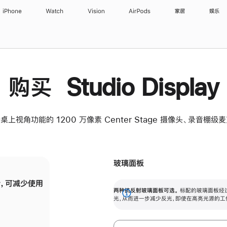
iPhone
Watch
Vision
AirPods
家居
娱乐
购买 Studio Display
桌上视角功能的 1200 万像素 Center Stage 摄像头、录音棚
玻璃面板
，可减少使用
纳米纹理玻璃面板可进一步减少反光，即使在
两种抗反射玻璃面板可选。
标配的玻璃面板经
。
有高亮光源的场所使用，也能保持出色画质。
展
光，从而进一步减少反光，即使在高亮光源的工
开