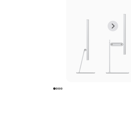
上
下
一
一
张
张
图
图
库
库
图
图
片
片
-
-
支
支
架
架