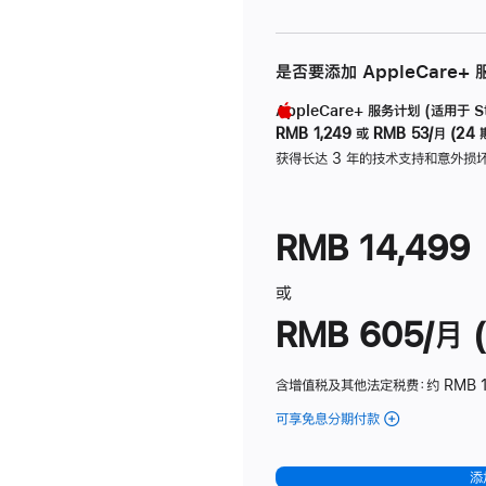
是否要添加 AppleCare+
AppleCare+ 服务计划 (适用于 Stu
RMB 1,249
或
RMB 53/月 (24 
获得长达 3 年的技术支持和意外损
RMB 14,499
或
RMB 605/月 (
含增值税及其他法定税费
：约 RMB 1
可享免息分期付款
(Studio
Display
-
添