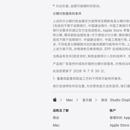
网
脚
‡ 为近似值。金额可能随时间变动。
注
页
分期付款服务的条件
页
上述所示分期付款金额仅为使用特定期数免息分期付款估
脚
(包括但不限于招商银行、中国建设银行、中国工商银行
银行会要求你通过支付宝完成购买。Apple Store 零
呗分期，需经蚂蚁金服批准；对于微信分付分期，需经微信
括但不限于招商银行、中国建设银行、中国工商银行等，
求，不同免息分期期数对应的最低限额可能有所不同。上述分
上述方案不同，详情请参见教育商店、EPP 在线商店和
当商品有货并/或发货时，购物金额将计入你的信用卡、
产品按广告宣传价或标价提供分期付款服务。价格包含
此信息更新于 2026 年 7 月 30 日。
1. 重量依配置和制造工艺的不同而可能有所差异。
我们会使用你所在位置，为你更快显示送货选项。我们通过你
Mac
显示器
购买 Studio Displ
Apple
选购及了解
账户
商店
管理你的 App
Mac
Apple Stor