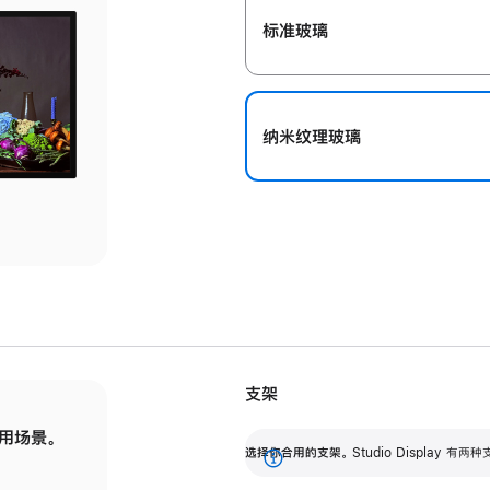
标准玻璃
纳米纹理玻璃
支架
用场景。
标配可调倾斜度的支架，提供 30 度的倾斜度
选
选择你合用的支架。
Studio Display
调节范围。
展