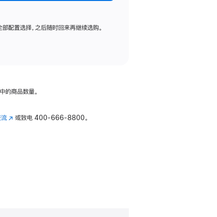
全部配置选择，之后随时回来再继续选购。
中的商品数量。
交流
(在
或致电
400-666-8800。
新
窗
口
中
打
开)