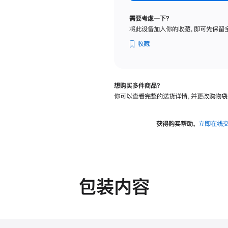
纳
米
需要考虑一下？
纹
将此设备加入你的收藏，即可先保留
理
玻
收藏
璃
面
板
想购买多件商品？
-
你可以查看完整的送货详情，并更改购物袋
VESA
支
架
获得购买帮助，
立即在线
转
换
器
的
分
包装内容
期
付
款
选
项)