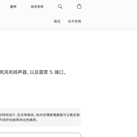
配件
技术支持
概览
技术规格
级麦克风和扬声器，以及雷雳 5 端口。
过特别设计，反光率极低。纳米纹理玻璃面板可分散反射
作场所也能保持出色画质。