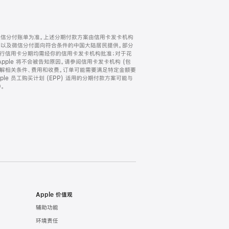
微信分付账单为准。上述分期付款方案由信用卡发卡机构
) 以及微信分付面向符合条件的中国大陆居民提供。部分
家。所有银行信用卡分期均需经你的信用卡发卡机构批准；对于花
ple 将不会被告知原因。请参阅信用卡发卡机构 (包
了解相关条件、费用和收费。订单可能需要满足特定金额要
e 员工购买计划 (EPP) 适用的分期付款方案可能与
。
Apple 价值观
辅助功能
环境责任