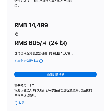
务
获得长达 3 年的技术支持和意外损坏保修服
务。
计
划
(适
RMB 14,499
用
于
或
Studio
RMB 605/月 (24 期)
Display
含增值税及其他法定税费
：约 RMB 1,678
脚
‡。
注
可享免息分期付款
(Studio
Display
-
添加到购物袋
纳
米
需要考虑一下？
纹
将此设备加入你的收藏，即可先保留全部配置选择，之后随时
理
回来再继续选购。
玻
璃
收藏
面