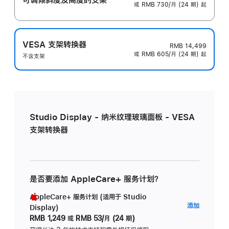
或 RMB 730/月 (24 期) 起
VESA 支架转换器
RMB 14,499
或 RMB 605/月 (24 期) 起
不含支架
Studio Display - 纳米纹理玻璃面板 - VESA
支架转换器
是否要添加 AppleCare+ 服务计划？
AppleCare+ 服务计划 (适用于 Studio
AppleC
添加
Display)
服
RMB 1,249
或
RMB 53/月 (24 期)