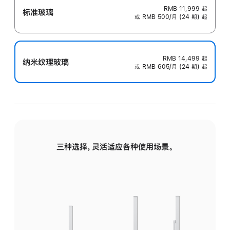
RMB 11,999
起
标准玻璃
或 RMB 500/月 (24 期) 起
RMB 14,499
起
纳米纹理玻璃
或 RMB 605/月 (24 期) 起
三种选择，灵活适应各种使用场景。
标