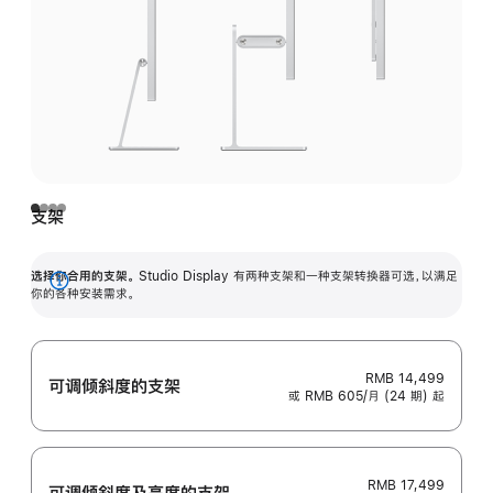
支架
选择你合用的支架。
Studio Display 有两种支架和一种支架转换器可选，以满足
展
你的各种安装需求。
开
RMB 14,499
可调倾斜度的支架
或 RMB 605/月 (24 期) 起
RMB 17,499
可调倾斜度及高‍度的支‍架