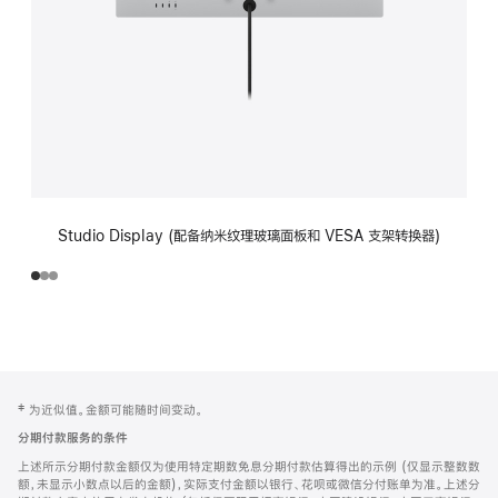
Studio Display (配备纳米纹理玻璃面板和 VESA 支架转换器)
网
脚
‡ 为近似值。金额可能随时间变动。
注
页
分期付款服务的条件
页
上述所示分期付款金额仅为使用特定期数免息分期付款估算得出的示例 (仅显示整数数
脚
额，未显示小数点以后的金额)，实际支付金额以银行、花呗或微信分付账单为准。上述分