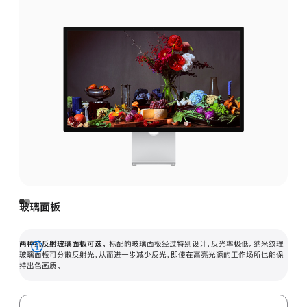
玻璃面板
两种抗反射玻璃面板可选。
标配的玻璃面板经过特别设计，反光率极低。纳米纹理
展
玻璃面板可分散反射光，从而进一步减少反光，即使在高亮光源的工作场所也能保
持出色画质。
开