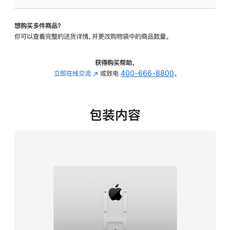
板
-
想购买多件商品？
VESA
你可以查看完整的送货详情，并更改购物袋中的商品数量。
支
架
转
获得购买帮助，
换
立即在线交流
(在
或致电
400-666-8800
。
器
新
的
窗
分
口
包装内容
期
中
付
打
款
开)
选
项)