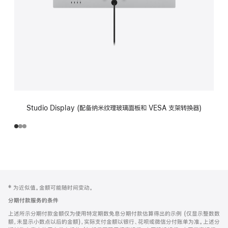
Studio Display (配备纳米纹理玻璃面板和 VESA 支架转换器)
网
脚
‡ 为近似值。金额可能随时间变动。
注
页
分期付款服务的条件
页
上述所示分期付款金额仅为使用特定期数免息分期付款估算得出的示例 (仅显示整数数
脚
额，未显示小数点以后的金额)，实际支付金额以银行、花呗或微信分付账单为准。上述分