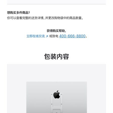
板
-
想购买多件商品？
VESA
你可以查看完整的送货详情，并更改购物袋中的商品数量。
支
架
转
获得购买帮助，
换
立即在线交流
(在
或致电
400-666-8800
。
器
新
的
窗
分
口
包装内容
期
中
付
打
款
开)
选
项)