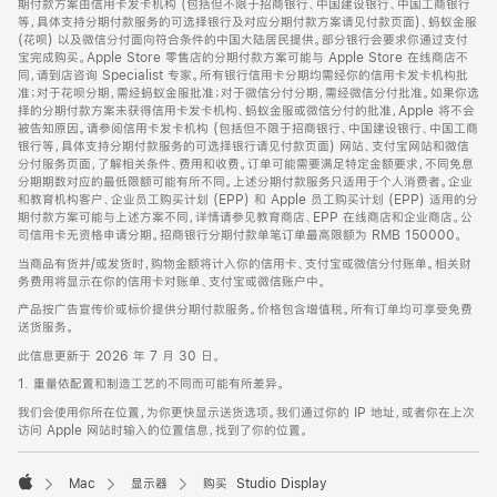
期付款方案由信用卡发卡机构 (包括但不限于招商银行、中国建设银行、中国工商银行
等，具体支持分期付款服务的可选择银行及对应分期付款方案请见付款页面)、蚂蚁金服
(花呗) 以及微信分付面向符合条件的中国大陆居民提供。部分银行会要求你通过支付
宝完成购买。Apple Store 零售店的分期付款方案可能与 Apple Store 在线商店不
同，请到店咨询 Specialist 专家。所有银行信用卡分期均需经你的信用卡发卡机构批
准；对于花呗分期，需经蚂蚁金服批准；对于微信分付分期，需经微信分付批准。如果你选
择的分期付款方案未获得信用卡发卡机构、蚂蚁金服或微信分付的批准，Apple 将不会
被告知原因。请参阅信用卡发卡机构 (包括但不限于招商银行、中国建设银行、中国工商
银行等，具体支持分期付款服务的可选择银行请见付款页面) 网站、支付宝网站和微信
分付服务页面，了解相关条件、费用和收费。订单可能需要满足特定金额要求，不同免息
分期期数对应的最低限额可能有所不同。上述分期付款服务只适用于个人消费者。企业
和教育机构客户、企业员工购买计划 (EPP) 和 Apple 员工购买计划 (EPP) 适用的分
期付款方案可能与上述方案不同，详情请参见教育商店、EPP 在线商店和企业商店。公
司信用卡无资格申请分期。招商银行分期付款单笔订单最高限额为 RMB 150000。
当商品有货并/或发货时，购物金额将计入你的信用卡、支付宝或微信分付账单。相关财
务费用将显示在你的信用卡对账单、支付宝或微信账户中。
产品按广告宣传价或标价提供分期付款服务。价格包含增值税。所有订单均可享受免费
送货服务。
此信息更新于 2026 年 7 月 30 日。
1. 重量依配置和制造工艺的不同而可能有所差异。
我们会使用你所在位置，为你更快显示送货选项。我们通过你的 IP 地址，或者你在上次
访问 Apple 网站时输入的位置信息，找到了你的位置。
Mac
显示器
购买 Studio Display