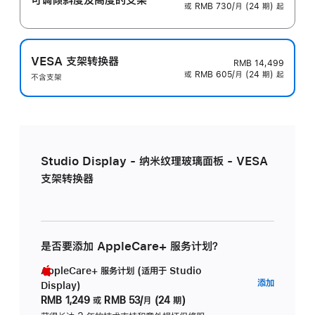
或 RMB 730/月 (24 期) 起
VESA 支架转换器
RMB 14,499
或 RMB 605/月 (24 期) 起
不含支架
Studio Display - 纳米纹理玻璃面板 - VESA
支架转换器
是否要添加 AppleCare+ 服务计划？
AppleCare+ 服务计划 (适用于 Studio
AppleC
添加
Display)
服
RMB 1,249
或
RMB 53/月 (24 期)