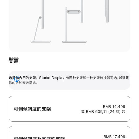
支架
选择你合用的支架。
Studio Display 有两种支架和一种支架转换器可选，以满足
展
你的各种安装需求。
开
RMB 14,499
可调倾斜度的支架
或 RMB 605/月 (24 期) 起
RMB 17,499
可调倾斜度及高‍度的支‍架