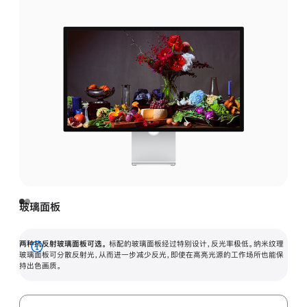
玻璃面板
两种抗反射玻璃面板可选。
标配的玻璃面板经过特别设计，反光率极低。纳米纹理
展
玻璃面板可分散反射光，从而进一步减少反光，即使在高亮光源的工作场所也能保
持出色画质。
开