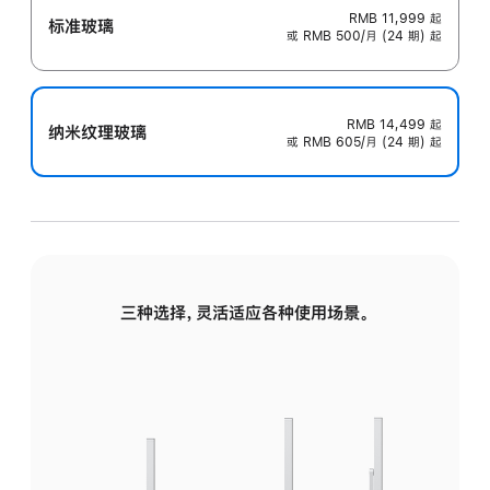
RMB 11,999
起
标准玻璃
或 RMB 500/月 (24 期) 起
RMB 14,499
起
纳米纹理玻璃
或 RMB 605/月 (24 期) 起
三种选择，灵活适应各种使用场景。
标