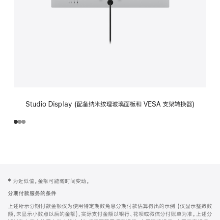
Studio Display (配备纳米纹理玻璃面板和 VESA 支架转换器)
网
脚
‡ 为近似值。金额可能随时间变动。
注
页
分期付款服务的条件
页
上述所示分期付款金额仅为使用特定期数免息分期付款估算得出的示例 (仅显示整数数
脚
额，未显示小数点以后的金额)，实际支付金额以银行、花呗或微信分付账单为准。上述分