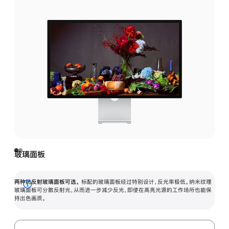
玻璃面板
两种抗反射玻璃面板可选。
标配的玻璃面板经过特别设计，反光率极低。纳米纹理
展
玻璃面板可分散反射光，从而进一步减少反光，即使在高亮光源的工作场所也能保
持出色画质。
开