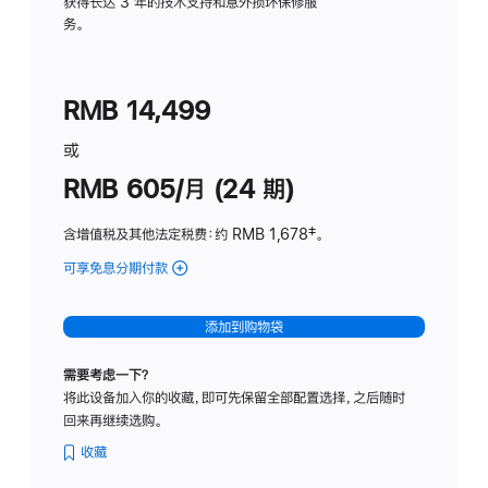
务
获得长达 3 年的技术支持和意外损坏保修服
务。
计
划
(适
RMB 14,499
用
于
或
Studio
RMB 605/月 (24 期)
Display
含增值税及其他法定税费
：约 RMB 1,678
脚
‡。
注
可享免息分期付款
(Studio
Display
-
添加到购物袋
纳
米
需要考虑一下？
纹
将此设备加入你的收藏，即可先保留全部配置选择，之后随时
理
回来再继续选购。
玻
璃
收藏
面