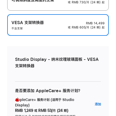
或 RMB 730/月 (24 期) 起
VESA 支架转换器
RMB 14,499
或 RMB 605/月 (24 期) 起
不含支架
Studio Display - 纳米纹理玻璃面板 - VESA
支架转换器
是否要添加 AppleCare+ 服务计划？
AppleCare+ 服务计划 (适用于 Studio
AppleC
添加
Display)
服
RMB 1,249
或
RMB 53/月 (24 期)