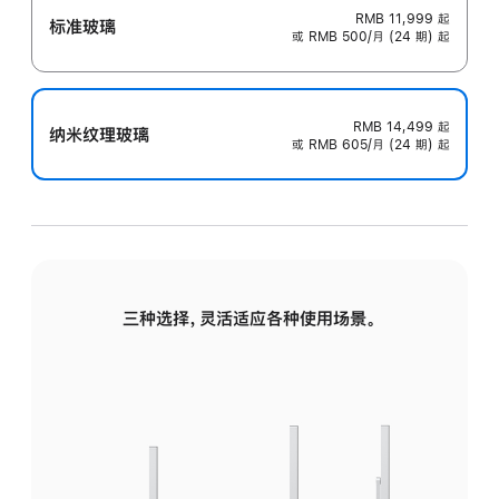
RMB 11,999
起
标准玻璃
或 RMB 500/月 (24 期) 起
RMB 14,499
起
纳米纹理玻璃
或 RMB 605/月 (24 期) 起
三种选择，灵活适应各种使用场景。
标