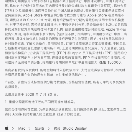
期付款方案由信用卡发卡机构 (包括但不限于招商银行、中国建设银行、中国工商银行
等，具体支持分期付款服务的可选择银行及对应分期付款方案请见付款页面)、蚂蚁金服
(花呗) 以及微信分付面向符合条件的中国大陆居民提供。部分银行会要求你通过支付
宝完成购买。Apple Store 零售店的分期付款方案可能与 Apple Store 在线商店不
同，请到店咨询 Specialist 专家。所有银行信用卡分期均需经你的信用卡发卡机构批
准；对于花呗分期，需经蚂蚁金服批准；对于微信分付分期，需经微信分付批准。如果你选
择的分期付款方案未获得信用卡发卡机构、蚂蚁金服或微信分付的批准，Apple 将不会
被告知原因。请参阅信用卡发卡机构 (包括但不限于招商银行、中国建设银行、中国工商
银行等，具体支持分期付款服务的可选择银行请见付款页面) 网站、支付宝网站和微信
分付服务页面，了解相关条件、费用和收费。订单可能需要满足特定金额要求，不同免息
分期期数对应的最低限额可能有所不同。上述分期付款服务只适用于个人消费者。企业
和教育机构客户、企业员工购买计划 (EPP) 和 Apple 员工购买计划 (EPP) 适用的分
期付款方案可能与上述方案不同，详情请参见教育商店、EPP 在线商店和企业商店。公
司信用卡无资格申请分期。招商银行分期付款单笔订单最高限额为 RMB 150000。
当商品有货并/或发货时，购物金额将计入你的信用卡、支付宝或微信分付账单。相关财
务费用将显示在你的信用卡对账单、支付宝或微信账户中。
产品按广告宣传价或标价提供分期付款服务。价格包含增值税。所有订单均可享受免费
送货服务。
此信息更新于 2026 年 7 月 30 日。
1. 重量依配置和制造工艺的不同而可能有所差异。
我们会使用你所在位置，为你更快显示送货选项。我们通过你的 IP 地址，或者你在上次
访问 Apple 网站时输入的位置信息，找到了你的位置。
Mac
显示器
购买 Studio Display