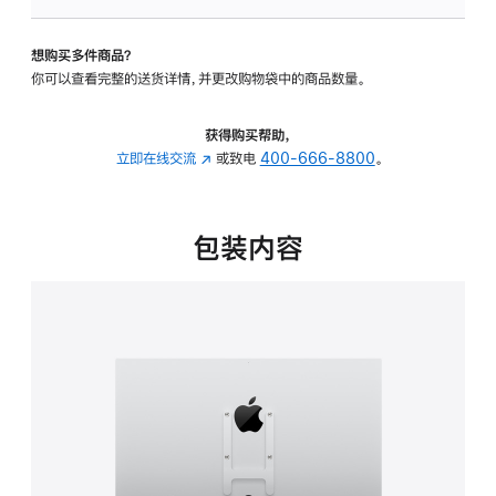
板
-
想购买多件商品？
VESA
你可以查看完整的送货详情，并更改购物袋中的商品数量。
支
架
转
获得购买帮助，
换
立即在线交流
(在
或致电
400-666-8800
。
器
新
的
窗
分
口
包装内容
期
中
付
打
款
开)
选
项)