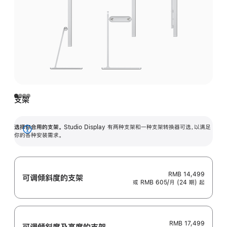
支架
选择你合用的支架。
Studio Display 有两种支架和一种支架转换器可选，以满足
展
你的各种安装需求。
开
RMB 14,499
可调倾斜度的支架
或 RMB 605/月 (24 期) 起
RMB 17,499
可调倾斜度及高‍度的支‍架