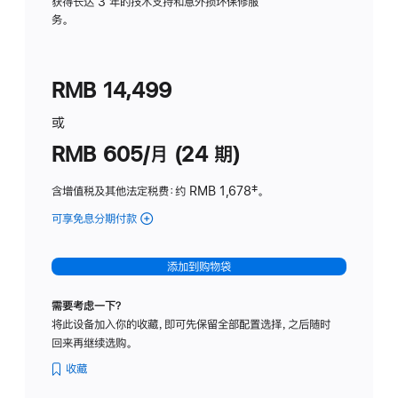
务
获得长达 3 年的技术支持和意外损坏保修服
务。
计
划
(适
RMB 14,499
用
于
或
Studio
RMB 605/月 (24 期)
Display
含增值税及其他法定税费
：约 RMB 1,678
脚
‡。
注
可享免息分期付款
(Studio
Display
-
添加到购物袋
纳
米
需要考虑一下？
纹
将此设备加入你的收藏，即可先保留全部配置选择，之后随时
理
回来再继续选购。
玻
璃
收藏
面