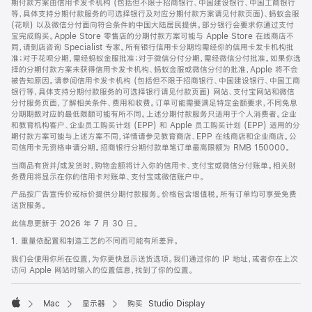
期付款方案由信用卡发卡机构 (包括但不限于招商银行、中国建设银行、中国工商银行
等，具体支持分期付款服务的可选择银行及对应分期付款方案请见付款页面)、蚂蚁金服
(花呗) 以及微信分付面向符合条件的中国大陆居民提供。部分银行会要求你通过支付
宝完成购买。Apple Store 零售店的分期付款方案可能与 Apple Store 在线商店不
同，请到店咨询 Specialist 专家。所有银行信用卡分期均需经你的信用卡发卡机构批
准；对于花呗分期，需经蚂蚁金服批准；对于微信分付分期，需经微信分付批准。如果你选
择的分期付款方案未获得信用卡发卡机构、蚂蚁金服或微信分付的批准，Apple 将不会
被告知原因。请参阅信用卡发卡机构 (包括但不限于招商银行、中国建设银行、中国工商
银行等，具体支持分期付款服务的可选择银行请见付款页面) 网站、支付宝网站和微信
分付服务页面，了解相关条件、费用和收费。订单可能需要满足特定金额要求，不同免息
分期期数对应的最低限额可能有所不同。上述分期付款服务只适用于个人消费者。企业
和教育机构客户、企业员工购买计划 (EPP) 和 Apple 员工购买计划 (EPP) 适用的分
期付款方案可能与上述方案不同，详情请参见教育商店、EPP 在线商店和企业商店。公
司信用卡无资格申请分期。招商银行分期付款单笔订单最高限额为 RMB 150000。
当商品有货并/或发货时，购物金额将计入你的信用卡、支付宝或微信分付账单。相关财
务费用将显示在你的信用卡对账单、支付宝或微信账户中。
产品按广告宣传价或标价提供分期付款服务。价格包含增值税。所有订单均可享受免费
送货服务。
此信息更新于 2026 年 7 月 30 日。
1. 重量依配置和制造工艺的不同而可能有所差异。
我们会使用你所在位置，为你更快显示送货选项。我们通过你的 IP 地址，或者你在上次
访问 Apple 网站时输入的位置信息，找到了你的位置。
Mac
显示器
购买 Studio Display