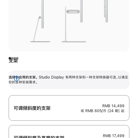
支架
选择你合用的支架。
Studio Display 有两种支架和一种支架转换器可选，以满足
展
你的各种安装需求。
开
RMB 14,499
可调倾斜度的支架
或 RMB 605/月 (24 期) 起
RMB 17,499
可调倾斜度及高‍度的支‍架