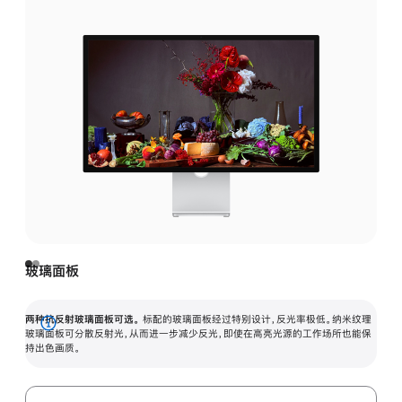
玻璃面板
两种抗反射玻璃面板可选。
标配的玻璃面板经过特别设计，反光率极低。纳米纹理
展
玻璃面板可分散反射光，从而进一步减少反光，即使在高亮光源的工作场所也能保
持出色画质。
开