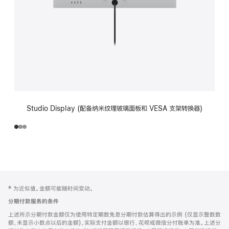
Studio Display (配备纳米纹理玻璃面板和 VESA 支架转换器)
网
脚
‡ 为近似值。金额可能随时间变动。
注
页
分期付款服务的条件
页
上述所示分期付款金额仅为使用特定期数免息分期付款估算得出的示例 (仅显示整数数
脚
额，未显示小数点以后的金额)，实际支付金额以银行、花呗或微信分付账单为准。上述分