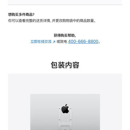
板
-
想购买多件商品？
VESA
你可以查看完整的送货详情，并更改购物袋中的商品数量。
支
架
转
获得购买帮助，
换
立即在线交流
(在
或致电
400-666-8800
。
器
新
的
窗
分
口
包装内容
期
中
付
打
款
开)
选
项)