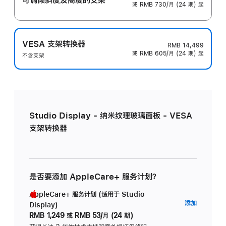
或 RMB 730/月 (24 期) 起
VESA 支架转换器
RMB 14,499
或 RMB 605/月 (24 期) 起
不含支架
Studio Display - 纳米纹理玻璃面板 - VESA
支架转换器
是否要添加 AppleCare+ 服务计划？
AppleCare+ 服务计划 (适用于 Studio
AppleC
添加
Display)
服
RMB 1,249
或
RMB 53/月 (24 期)