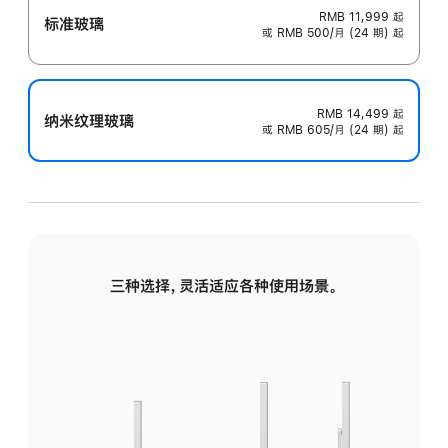
RMB 11,999
起
标准玻璃
或 RMB 500/月 (24 期) 起
RMB 14,499
起
纳米纹理玻璃
或 RMB 605/月 (24 期) 起
三种选择，灵活适应各种使用场景。
标