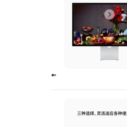
上
下
一
一
张
张
图
图
库
库
图
图
片
片
-
-
玻
玻
璃
璃
三种选择，灵活适应各种使
面
面
板
板