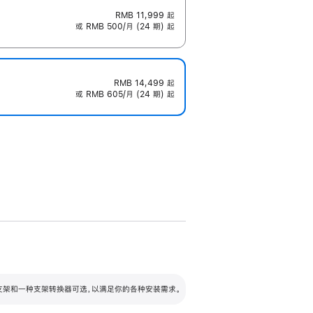
RMB 11,999
起
或 RMB 500/月 (24 期) 起
RMB 14,499
起
或 RMB 605/月 (24 期) 起
配可调倾斜度及高度的支架，额外增加 105
VESA 支架转换器
 有两种支架和一种支架转换器可选，以满足你的各种安装需求。
毫米的高度调节范围。
容的支架 (未随附)