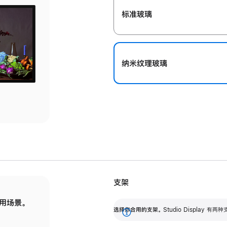
标准玻璃
纳米纹理玻璃
支架
用场景。
标配可调倾斜度的支架，提供 30 度的倾斜度
选
选择你合用的支架。
Studio Display
调节范围。
展