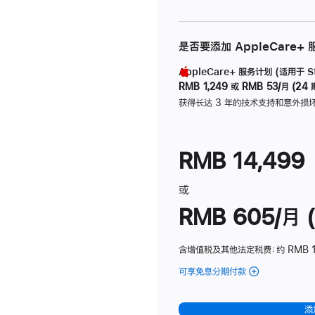
是否要添加 AppleCare+
AppleCare+ 服务计划 (适用于 Stu
RMB 1,249
或
RMB 53/月 (24 
获得长达 3 年的技术支持和意外损
RMB 14,499
或
RMB 605/月 (
含增值税及其他法定税费
：约 RMB 1
可享免息分期付款
(Studio
Display
-
添