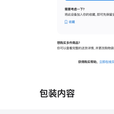
纳
米
需要考虑一下？
纹
将此设备加入你的收藏，即可先保留
理
玻
收藏
璃
面
板
想购买多件商品？
-
你可以查看完整的送货详情，并更改购物袋
VESA
支
架
获得购买帮助，
立即在线
转
换
器
的
分
包装内容
期
付
款
选
项)