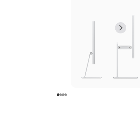
上
下
一
一
张
张
图
图
库
库
图
图
片
片
-
-
支
支
架
架