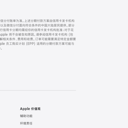
微信分付账单为准。上述分期付款方案由信用卡发卡机构
) 以及微信分付面向符合条件的中国大陆居民提供。部分
家。所有银行信用卡分期均需经你的信用卡发卡机构批准；对于花
ple 将不会被告知原因。请参阅信用卡发卡机构 (包
了解相关条件、费用和收费。订单可能需要满足特定金额要
e 员工购买计划 (EPP) 适用的分期付款方案可能与
。
Apple 价值观
辅助功能
环境责任