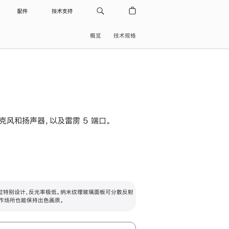
配件
技术支持
概览
技术规格
级麦克风和扬声器，以及雷雳 5 端口。
过特别设计，反光率极低。纳米纹理玻璃面板可分散反射
作场所也能保持出色画质。