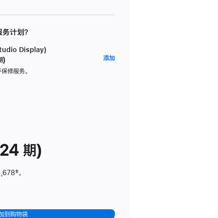
 服务计划？
dio Display)
AppleCare+
添加
期)
服
坏保修服务。
务
计
划
(适
用
于
24 期)
Studio
Display)
,678
脚
‡。
注
加到购物袋