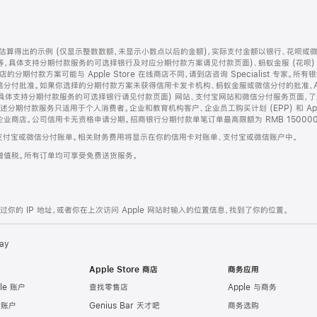
算得出的示例 (仅显示整数数额，未显示小数点以后的金额)，实际支付金额以银行、花呗或
等，具体支持分期付款服务的可选择银行及对应分期付款方案请见付款页面)、蚂蚁金服 (花呗
售店的分期付款方案可能与 Apple Store 在线商店不同，请到店咨询 Specialist 专
分付批准。如果你选择的分期付款方案未获得信用卡发卡机构、蚂蚁金服或微信分付的批准，Ap
具体支持分期付款服务的可选择银行请见付款页面) 网站、支付宝网站和微信分付服务页面，
期付款服务只适用于个人消费者。企业和教育机构客户、企业员工购买计划 (EPP) 和 Appl
企业商店。公司信用卡无资格申请分期。招商银行分期付款单笔订单最高限额为 RMB 150000
支付宝或微信分付账单。相关财务费用将显示在你的信用卡对账单、支付宝或微信账户中。
增值税。所有订单均可享受免费送货服务。
的 IP 地址，或者你在上次访问 Apple 网站时输入的位置信息，找到了你的位置。
ay
Apple Store 商店
商务应用
le 账户
查找零售店
Apple 与商务
e 账户
Genius Bar 天才吧
商务选购