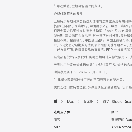
网
脚
‡ 为近似值。金额可能随时间变动。
注
页
分期付款服务的条件
页
上述所示分期付款金额仅为使用特定期数免息分期付款估
脚
(包括但不限于招商银行、中国建设银行、中国工商银行
银行会要求你通过支付宝完成购买。Apple Store 零
呗分期，需经蚂蚁金服批准；对于微信分付分期，需经微信
括但不限于招商银行、中国建设银行、中国工商银行等，
求，不同免息分期期数对应的最低限额可能有所不同。上述分
上述方案不同，详情请参见教育商店、EPP 在线商店和
当商品有货并/或发货时，购物金额将计入你的信用卡、
产品按广告宣传价或标价提供分期付款服务。价格包含
此信息更新于 2026 年 7 月 30 日。
1. 重量依配置和制造工艺的不同而可能有所差异。
我们会使用你所在位置，为你更快显示送货选项。我们通过你
Mac
显示器
购买 Studio Displ
Apple
选购及了解
账户
商店
管理你的 App
Mac
Apple Stor