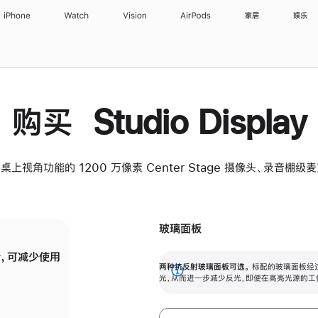
iPhone
Watch
Vision
AirPods
家居
娱乐
购买 Studio Display
桌上视角功能的 1200 万像素 Center Stage 摄像头、录音棚
玻璃面板
，可减少使用
纳米纹理玻璃面板可进一步减少反光，即使在
两种抗反射玻璃面板可选。
标配的玻璃面板经
。
有高亮光源的场所使用，也能保持出色画质。
展
光，从而进一步减少反光，即使在高亮光源的工
开