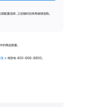
全部配置选择，之后随时回来再继续选购。
中的商品数量。
交流
(在
或致电
400-666-8800。
新
窗
口
中
打
开)