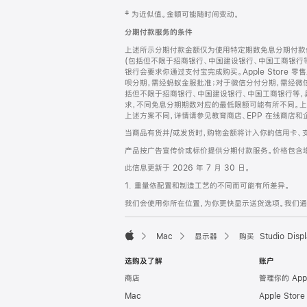
网
脚
‡ 为近似值。金额可能随时间变动。
注
页
分期付款服务的条件
页
上述所示分期付款金额仅为使用特定期数免息分期付款估
脚
(包括但不限于招商银行、中国建设银行、中国工商银行
银行会要求你通过支付宝完成购买。Apple Store 零
呗分期，需经蚂蚁金服批准；对于微信分付分期，需经微信
括但不限于招商银行、中国建设银行、中国工商银行等，
求，不同免息分期期数对应的最低限额可能有所不同。上述分
上述方案不同，详情请参见教育商店、EPP 在线商店和
当商品有货并/或发货时，购物金额将计入你的信用卡、
产品按广告宣传价或标价提供分期付款服务。价格包含
此信息更新于 2026 年 7 月 30 日。
1. 重量依配置和制造工艺的不同而可能有所差异。
我们会使用你所在位置，为你更快显示送货选项。我们通过你
Mac
显示器
购买 Studio Displ
Apple
选购及了解
账户
商店
管理你的 App
Mac
Apple Stor