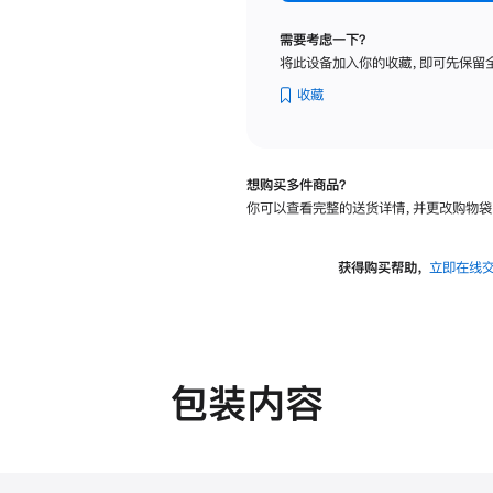
纳
米
需要考虑一下？
纹
将此设备加入你的收藏，即可先保留
理
玻
收藏
璃
面
板
想购买多件商品？
-
你可以查看完整的送货详情，并更改购物袋
VESA
支
架
获得购买帮助，
立即在线
转
换
器
的
分
包装内容
期
付
款
选
项)