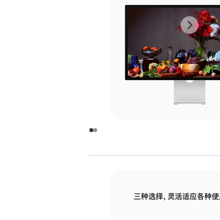
上
下
一
一
张
张
图
图
库
库
图
图
片
片
-
-
玻
玻
璃
璃
三种选择，灵活适应各种使
面
面
板
板