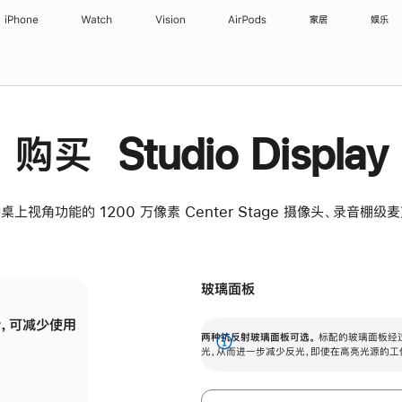
iPhone
Watch
Vision
AirPods
家居
娱乐
购买 Studio Display
桌上视角功能的 1200 万像素 Center Stage 摄像头、录音棚
玻璃面板
，可减少使用
纳米纹理玻璃面板可进一步减少反光，即使在
两种抗反射玻璃面板可选。
标配的玻璃面板经
。
有高亮光源的场所使用，也能保持出色画质。
展
光，从而进一步减少反光，即使在高亮光源的工
开