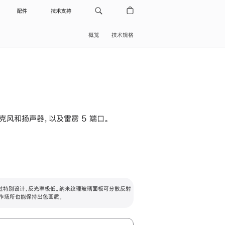
配件
技术支持
概览
技术规格
级麦克风和扬声器，以及雷雳 5 端口。
过特别设计，反光率极低。纳米纹理玻璃面板可分散反射
作场所也能保持出色画质。