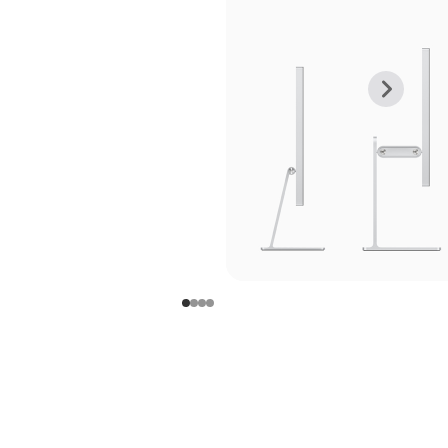
上
下
一
一
张
张
图
图
库
库
图
图
片
片
-
-
支
支
架
架