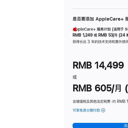
是否要添加 AppleCare+
AppleCare+ 服务计划 (适用于 Stu
RMB 1,249
或
RMB 53/月 (24 
获得长达 3 年的技术支持和意外损
RMB 14,499
或
RMB 605/月 (
含增值税及其他法定税费
：约 RMB 1
可享免息分期付款
(Studio
Display
-
添