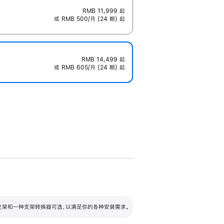
RMB 11,999
起
或 RMB 500/月 (24 期) 起
RMB 14,499
起
或 RMB 605/月 (24 期) 起
配可调倾斜度及高度的支架，额外增加 105
VESA 支架转换器
 有两种支架和一种支架转换器可选，以满足你的各种安装需求。
毫米的高度调节范围。
容的支架 (未随附)