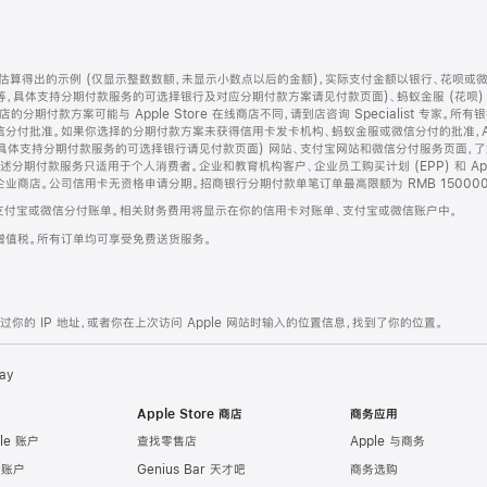
算得出的示例 (仅显示整数数额，未显示小数点以后的金额)，实际支付金额以银行、花呗或
等，具体支持分期付款服务的可选择银行及对应分期付款方案请见付款页面)、蚂蚁金服 (花呗
售店的分期付款方案可能与 Apple Store 在线商店不同，请到店咨询 Specialist 专
分付批准。如果你选择的分期付款方案未获得信用卡发卡机构、蚂蚁金服或微信分付的批准，Ap
具体支持分期付款服务的可选择银行请见付款页面) 网站、支付宝网站和微信分付服务页面，
期付款服务只适用于个人消费者。企业和教育机构客户、企业员工购买计划 (EPP) 和 Appl
企业商店。公司信用卡无资格申请分期。招商银行分期付款单笔订单最高限额为 RMB 150000
支付宝或微信分付账单。相关财务费用将显示在你的信用卡对账单、支付宝或微信账户中。
增值税。所有订单均可享受免费送货服务。
的 IP 地址，或者你在上次访问 Apple 网站时输入的位置信息，找到了你的位置。
ay
Apple Store 商店
商务应用
le 账户
查找零售店
Apple 与商务
e 账户
Genius Bar 天才吧
商务选购