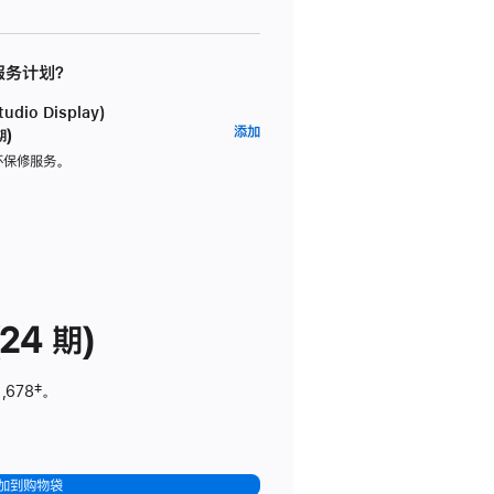
 服务计划？
dio Display)
AppleCare+
添加
期)
服
坏保修服务。
务
计
划
(适
用
于
24 期)
Studio
Display)
,678
脚
‡。
注
加到购物袋