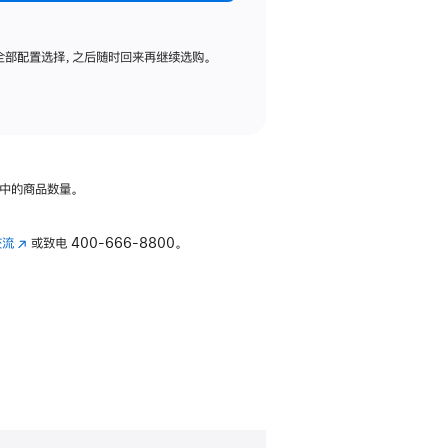
全部配置选择，之后随时回来再继续选购。
中的商品数量。
交流
(在
或致电
400-666-8800。
新
窗
口
中
打
开)