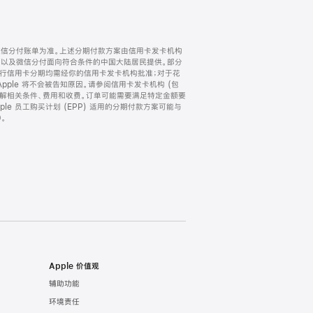
微信分付账单为准。上述分期付款方案由信用卡发卡机构
) 以及微信分付面向符合条件的中国大陆居民提供。部分
家。所有银行信用卡分期均需经你的信用卡发卡机构批准；对于花
ple 将不会被告知原因。请参阅信用卡发卡机构 (包
了解相关条件、费用和收费。订单可能需要满足特定金额要
e 员工购买计划 (EPP) 适用的分期付款方案可能与
。
Apple 价值观
辅助功能
环境责任