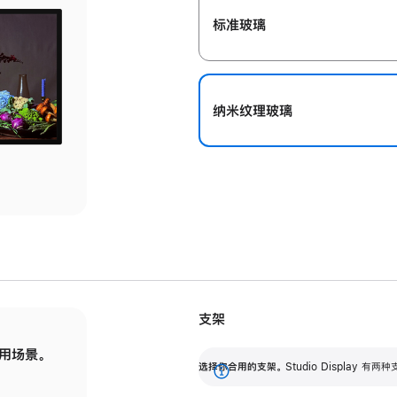
标准玻璃
纳米纹理玻璃
支架
用场景。
标配可调倾斜度的支架，提供 30 度的倾斜度
选
选择你合用的支架。
Studio Display
调节范围。
展