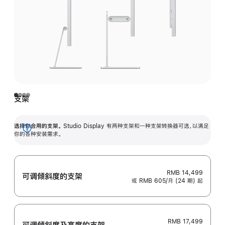
支架
选择你合用的支架。
Studio Display 有两种支架和一种支架转换器可选，以满足
展
你的各种安装需求。
开
RMB 14,499
可调倾斜度的支架
或 RMB 605/月 (24 期) 起
RMB 17,499
可调倾斜度及高‍度的支‍架