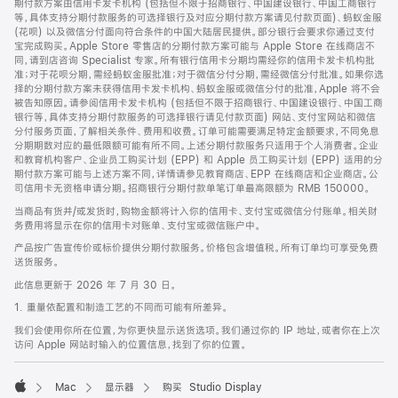
期付款方案由信用卡发卡机构 (包括但不限于招商银行、中国建设银行、中国工商银行
等，具体支持分期付款服务的可选择银行及对应分期付款方案请见付款页面)、蚂蚁金服
(花呗) 以及微信分付面向符合条件的中国大陆居民提供。部分银行会要求你通过支付
宝完成购买。Apple Store 零售店的分期付款方案可能与 Apple Store 在线商店不
同，请到店咨询 Specialist 专家。所有银行信用卡分期均需经你的信用卡发卡机构批
准；对于花呗分期，需经蚂蚁金服批准；对于微信分付分期，需经微信分付批准。如果你选
择的分期付款方案未获得信用卡发卡机构、蚂蚁金服或微信分付的批准，Apple 将不会
被告知原因。请参阅信用卡发卡机构 (包括但不限于招商银行、中国建设银行、中国工商
银行等，具体支持分期付款服务的可选择银行请见付款页面) 网站、支付宝网站和微信
分付服务页面，了解相关条件、费用和收费。订单可能需要满足特定金额要求，不同免息
分期期数对应的最低限额可能有所不同。上述分期付款服务只适用于个人消费者。企业
和教育机构客户、企业员工购买计划 (EPP) 和 Apple 员工购买计划 (EPP) 适用的分
期付款方案可能与上述方案不同，详情请参见教育商店、EPP 在线商店和企业商店。公
司信用卡无资格申请分期。招商银行分期付款单笔订单最高限额为 RMB 150000。
当商品有货并/或发货时，购物金额将计入你的信用卡、支付宝或微信分付账单。相关财
务费用将显示在你的信用卡对账单、支付宝或微信账户中。
产品按广告宣传价或标价提供分期付款服务。价格包含增值税。所有订单均可享受免费
送货服务。
此信息更新于 2026 年 7 月 30 日。
1. 重量依配置和制造工艺的不同而可能有所差异。
我们会使用你所在位置，为你更快显示送货选项。我们通过你的 IP 地址，或者你在上次
访问 Apple 网站时输入的位置信息，找到了你的位置。
Mac
显示器
购买 Studio Display