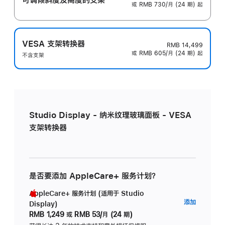
或 RMB 730/月 (24 期) 起
VESA 支架转换器
RMB 14,499
或 RMB 605/月 (24 期) 起
不含支架
Studio Display - 纳米纹理玻璃面板 - VESA
支架转换器
是否要添加 AppleCare+ 服务计划？
AppleCare+ 服务计划 (适用于 Studio
AppleC
添加
Display)
服
RMB 1,249
或
RMB 53/月 (24 期)