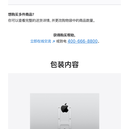
板
-
想购买多件商品？
VESA
你可以查看完整的送货详情，并更改购物袋中的商品数量。
支
架
转
获得购买帮助，
换
立即在线交流
(在
或致电
400-666-8800
。
器
新
的
窗
分
口
包装内容
期
中
付
打
款
开)
选
项)