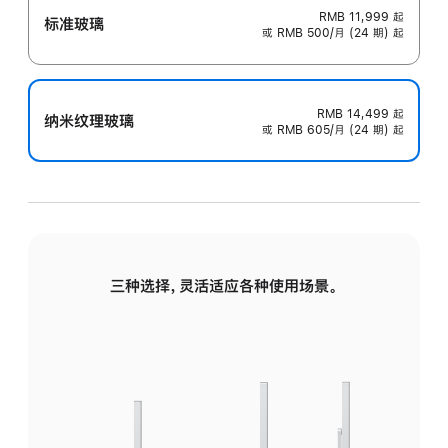
RMB 11,999
起
标准玻璃
或 RMB 500/月 (24 期) 起
RMB 14,499
起
纳米纹理玻璃
或 RMB 605/月 (24 期) 起
三种选择，灵活适应各种使用场景。
标