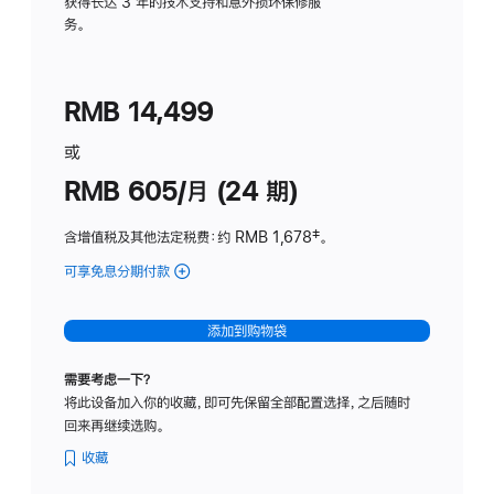
务
获得长达 3 年的技术支持和意外损坏保修服
务。
计
划
(适
RMB 14,499
用
于
或
Studio
RMB 605/月 (24 期)
Display
含增值税及其他法定税费
：约 RMB 1,678
脚
‡。
注
可享免息分期付款
(Studio
Display
-
添加到购物袋
纳
米
需要考虑一下？
纹
将此设备加入你的收藏，即可先保留全部配置选择，之后随时
理
回来再继续选购。
玻
璃
收藏
面