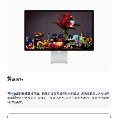
玻璃面板
两种抗反射玻璃面板可选。
标配的玻璃面板经过特别设计，反光率极低。纳米纹理
展
玻璃面板可分散反射光，从而进一步减少反光，即使在高亮光源的工作场所也能保
持出色画质。
开