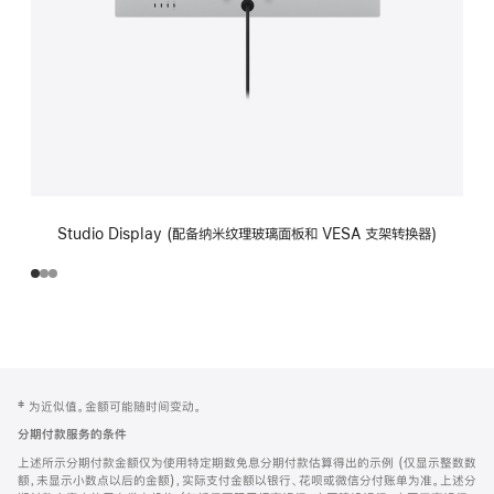
Studio Display (配备纳米纹理玻璃面板和 VESA 支架转换器)
网
脚
‡ 为近似值。金额可能随时间变动。
注
页
分期付款服务的条件
页
上述所示分期付款金额仅为使用特定期数免息分期付款估算得出的示例 (仅显示整数数
脚
额，未显示小数点以后的金额)，实际支付金额以银行、花呗或微信分付账单为准。上述分