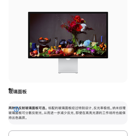
玻璃面板
两种抗反射玻璃面板可选。
标配的玻璃面板经过特别设计，反光率极低。纳米纹理
展
玻璃面板可分散反射光，从而进一步减少反光，即使在高亮光源的工作场所也能保
持出色画质。
开