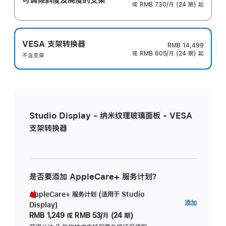
或 RMB 730/月 (24 期) 起
VESA 支架转换器
RMB 14,499
或 RMB 605/月 (24 期) 起
不含支架
Studio Display - 纳米纹理玻璃面板 - VESA
支架转换器
是否要添加 AppleCare+ 服务计划？
AppleCare+ 服务计划 (适用于 Studio
AppleC
添加
Display)
服
RMB 1,249
或
RMB 53/月 (24 期)