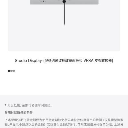
Studio Display (配备纳米纹理玻璃面板和 VESA 支架转换器)
网
脚
‡ 为近似值。金额可能随时间变动。
注
页
分期付款服务的条件
页
上述所示分期付款金额仅为使用特定期数免息分期付款估算得出的示例 (仅显示整数数
脚
额，未显示小数点以后的金额)，实际支付金额以银行、花呗或微信分付账单为准。上述分