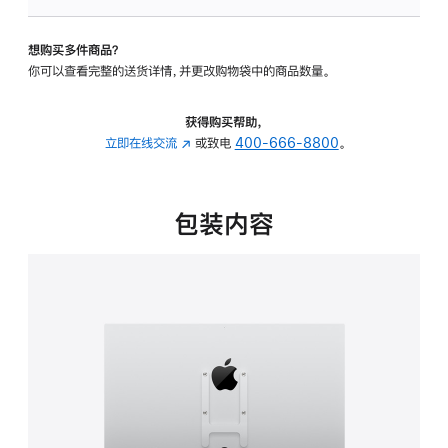
板
-
想购买多件商品？
VESA
你可以查看完整的送货详情，并更改购物袋中的商品数量。
支
架
转
获得购买帮助，
换
立即在线交流
(在
或致电
400-666-8800
。
器
新
的
窗
分
口
包装内容
期
中
付
打
款
开)
选
项)