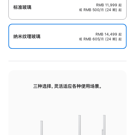
RMB 11,999
起
标准玻璃
或 RMB 500/月 (24 期) 起
RMB 14,499
起
纳米纹理玻璃
或 RMB 605/月 (24 期) 起
三种选择，灵活适应各种使用场景。
标