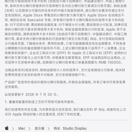
期付款方案由信用卡发卡机构 (包括但不限于招商银行、中国建设银行、中国工商银行
等，具体支持分期付款服务的可选择银行及对应分期付款方案请见付款页面)、蚂蚁金服
(花呗) 以及微信分付面向符合条件的中国大陆居民提供。部分银行会要求你通过支付
宝完成购买。Apple Store 零售店的分期付款方案可能与 Apple Store 在线商店不
同，请到店咨询 Specialist 专家。所有银行信用卡分期均需经你的信用卡发卡机构批
准；对于花呗分期，需经蚂蚁金服批准；对于微信分付分期，需经微信分付批准。如果你选
择的分期付款方案未获得信用卡发卡机构、蚂蚁金服或微信分付的批准，Apple 将不会
被告知原因。请参阅信用卡发卡机构 (包括但不限于招商银行、中国建设银行、中国工商
银行等，具体支持分期付款服务的可选择银行请见付款页面) 网站、支付宝网站和微信
分付服务页面，了解相关条件、费用和收费。订单可能需要满足特定金额要求，不同免息
分期期数对应的最低限额可能有所不同。上述分期付款服务只适用于个人消费者。企业
和教育机构客户、企业员工购买计划 (EPP) 和 Apple 员工购买计划 (EPP) 适用的分
期付款方案可能与上述方案不同，详情请参见教育商店、EPP 在线商店和企业商店。公
司信用卡无资格申请分期。招商银行分期付款单笔订单最高限额为 RMB 150000。
当商品有货并/或发货时，购物金额将计入你的信用卡、支付宝或微信分付账单。相关财
务费用将显示在你的信用卡对账单、支付宝或微信账户中。
产品按广告宣传价或标价提供分期付款服务。价格包含增值税。所有订单均可享受免费
送货服务。
此信息更新于 2026 年 7 月 30 日。
1. 重量依配置和制造工艺的不同而可能有所差异。
我们会使用你所在位置，为你更快显示送货选项。我们通过你的 IP 地址，或者你在上次
访问 Apple 网站时输入的位置信息，找到了你的位置。
Mac
显示器
购买 Studio Display