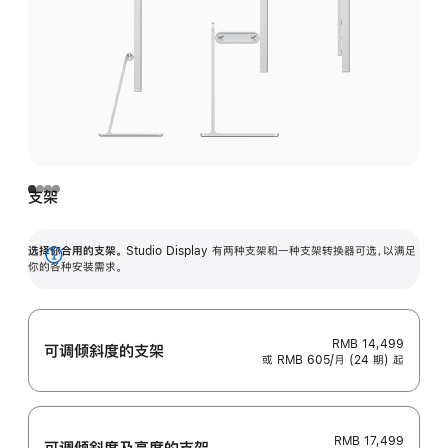
支架
选择你合用的支架。
Studio Display 有两种支架和一种支架转换器可选，以满足
展
你的各种安装需求。
开
RMB 14,499
可调倾斜度的支架
或 RMB 605/月 (24 期) 起
RMB 17,499
可调倾斜度及高‍度的支‍架