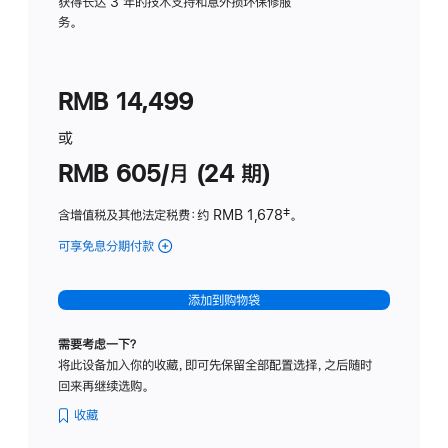
务
获得长达 3 年的技术支持和意外损坏保修服
务。
计
划
(适
RMB 14,499
用
于
或
Studio
RMB 605/月 (24 期)
Display
含增值税及其他法定税费
：约 RMB 1,678
脚
‡。
注
可享免息分期付款
(Studio
Display
-
添加到购物袋
纳
米
需要考虑一下？
纹
将此设备加入你的收藏，即可先保留全部配置选择，之后随时
理
回来再继续选购。
玻
璃
收藏
面