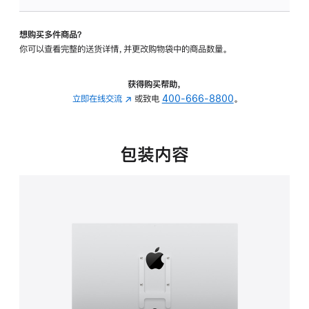
板
-
想购买多件商品？
VESA
你可以查看完整的送货详情，并更改购物袋中的商品数量。
支
架
转
获得购买帮助，
换
立即在线交流
(在
或致电
400-666-8800
。
器
新
的
窗
分
口
包装内容
期
中
付
打
款
开)
选
项)