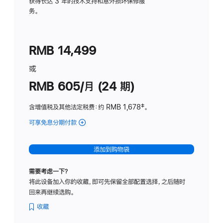
务
获得长达 3 年的技术支持和意外损坏保修服
务。
计
划
(适
RMB 14,499
用
于
或
Studio
RMB 605/月 (24 期)
Display
含增值税及其他法定税费
：约 RMB 1,678
脚
‡。
注
可享免息分期付款
(Studio
Display
-
添加到购物袋
纳
米
需要考虑一下？
纹
将此设备加入你的收藏，即可先保留全部配置选择，之后随时
理
回来再继续选购。
玻
璃
收藏
面