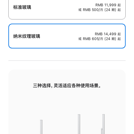
RMB 11,999
起
标准玻璃
或 RMB 500/月 (24 期) 起
RMB 14,499
起
纳米纹理玻璃
或 RMB 605/月 (24 期) 起
三种选择，灵活适应各种使用场景。
标