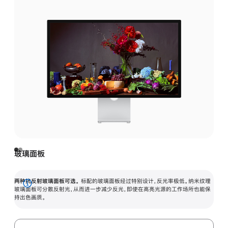
玻璃面板
两种抗反射玻璃面板可选。
标配的玻璃面板经过特别设计，反光率极低。纳米纹理
展
玻璃面板可分散反射光，从而进一步减少反光，即使在高亮光源的工作场所也能保
持出色画质。
开