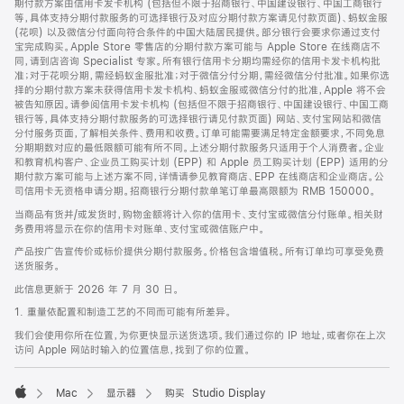
期付款方案由信用卡发卡机构 (包括但不限于招商银行、中国建设银行、中国工商银行
等，具体支持分期付款服务的可选择银行及对应分期付款方案请见付款页面)、蚂蚁金服
(花呗) 以及微信分付面向符合条件的中国大陆居民提供。部分银行会要求你通过支付
宝完成购买。Apple Store 零售店的分期付款方案可能与 Apple Store 在线商店不
同，请到店咨询 Specialist 专家。所有银行信用卡分期均需经你的信用卡发卡机构批
准；对于花呗分期，需经蚂蚁金服批准；对于微信分付分期，需经微信分付批准。如果你选
择的分期付款方案未获得信用卡发卡机构、蚂蚁金服或微信分付的批准，Apple 将不会
被告知原因。请参阅信用卡发卡机构 (包括但不限于招商银行、中国建设银行、中国工商
银行等，具体支持分期付款服务的可选择银行请见付款页面) 网站、支付宝网站和微信
分付服务页面，了解相关条件、费用和收费。订单可能需要满足特定金额要求，不同免息
分期期数对应的最低限额可能有所不同。上述分期付款服务只适用于个人消费者。企业
和教育机构客户、企业员工购买计划 (EPP) 和 Apple 员工购买计划 (EPP) 适用的分
期付款方案可能与上述方案不同，详情请参见教育商店、EPP 在线商店和企业商店。公
司信用卡无资格申请分期。招商银行分期付款单笔订单最高限额为 RMB 150000。
当商品有货并/或发货时，购物金额将计入你的信用卡、支付宝或微信分付账单。相关财
务费用将显示在你的信用卡对账单、支付宝或微信账户中。
产品按广告宣传价或标价提供分期付款服务。价格包含增值税。所有订单均可享受免费
送货服务。
此信息更新于 2026 年 7 月 30 日。
1. 重量依配置和制造工艺的不同而可能有所差异。
我们会使用你所在位置，为你更快显示送货选项。我们通过你的 IP 地址，或者你在上次
访问 Apple 网站时输入的位置信息，找到了你的位置。
Mac
显示器
购买 Studio Display