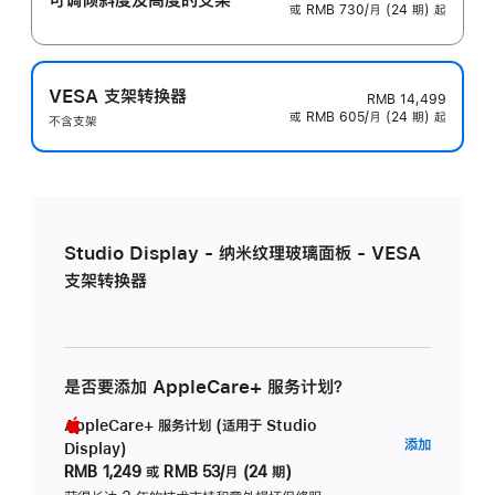
或 RMB 730/月 (24 期) 起
VESA 支架转换器
RMB 14,499
或 RMB 605/月 (24 期) 起
不含支架
Studio Display - 纳米纹理玻璃面板 - VESA
支架转换器
是否要添加 AppleCare+ 服务计划？
AppleCare+ 服务计划 (适用于 Studio
AppleC
添加
Display)
服
RMB 1,249
或
RMB 53/月 (24 期)