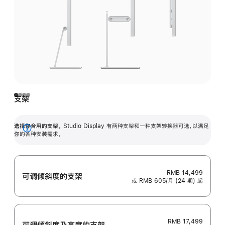
支架
选择你合用的支架。
Studio Display 有两种支架和一种支架转换器可选，以满足
展
你的各种安装需求。
开
RMB 14,499
可调倾斜度的支架
或 RMB 605/月 (24 期) 起
RMB 17,499
可调倾斜度及高‍度的支‍架