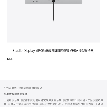
Studio Display (配备纳米纹理玻璃面板和 VESA 支架转换器)
网
脚
‡ 为近似值。金额可能随时间变动。
注
页
分期付款服务的条件
页
上述所示分期付款金额仅为使用特定期数免息分期付款估算得出的示例 (仅显示整数数
脚
额，未显示小数点以后的金额)，实际支付金额以银行、花呗或微信分付账单为准。上述分