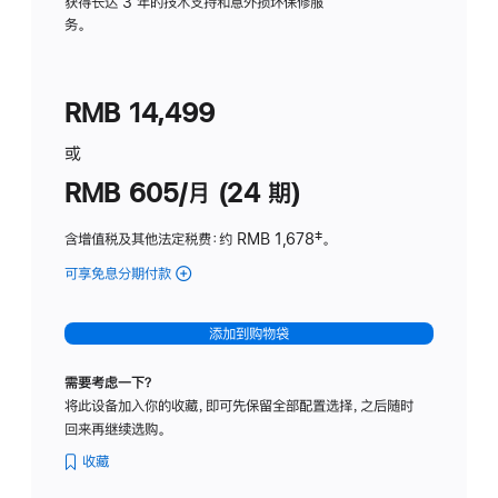
务
获得长达 3 年的技术支持和意外损坏保修服
务。
计
划
(适
RMB 14,499
用
于
或
Studio
RMB 605/月 (24 期)
Display
含增值税及其他法定税费
：约 RMB 1,678
脚
‡。
注
可享免息分期付款
(Studio
Display
-
添加到购物袋
纳
米
需要考虑一下？
纹
将此设备加入你的收藏，即可先保留全部配置选择，之后随时
理
回来再继续选购。
玻
璃
收藏
面