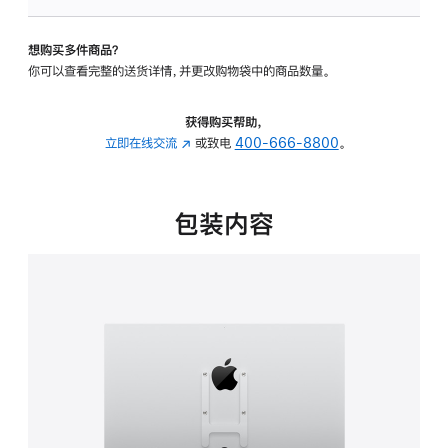
板
-
想购买多件商品？
VESA
你可以查看完整的送货详情，并更改购物袋中的商品数量。
支
架
转
获得购买帮助，
换
立即在线交流
(在
或致电
400-666-8800
。
器
新
的
窗
分
口
包装内容
期
中
付
打
款
开)
选
项)