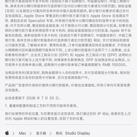
期付款方案由信用卡发卡机构 (包括但不限于招商银行、中国建设银行、中国工商银行
等，具体支持分期付款服务的可选择银行及对应分期付款方案请见付款页面)、蚂蚁金服
(花呗) 以及微信分付面向符合条件的中国大陆居民提供。部分银行会要求你通过支付
宝完成购买。Apple Store 零售店的分期付款方案可能与 Apple Store 在线商店不
同，请到店咨询 Specialist 专家。所有银行信用卡分期均需经你的信用卡发卡机构批
准；对于花呗分期，需经蚂蚁金服批准；对于微信分付分期，需经微信分付批准。如果你选
择的分期付款方案未获得信用卡发卡机构、蚂蚁金服或微信分付的批准，Apple 将不会
被告知原因。请参阅信用卡发卡机构 (包括但不限于招商银行、中国建设银行、中国工商
银行等，具体支持分期付款服务的可选择银行请见付款页面) 网站、支付宝网站和微信
分付服务页面，了解相关条件、费用和收费。订单可能需要满足特定金额要求，不同免息
分期期数对应的最低限额可能有所不同。上述分期付款服务只适用于个人消费者。企业
和教育机构客户、企业员工购买计划 (EPP) 和 Apple 员工购买计划 (EPP) 适用的分
期付款方案可能与上述方案不同，详情请参见教育商店、EPP 在线商店和企业商店。公
司信用卡无资格申请分期。招商银行分期付款单笔订单最高限额为 RMB 150000。
当商品有货并/或发货时，购物金额将计入你的信用卡、支付宝或微信分付账单。相关财
务费用将显示在你的信用卡对账单、支付宝或微信账户中。
产品按广告宣传价或标价提供分期付款服务。价格包含增值税。所有订单均可享受免费
送货服务。
此信息更新于 2026 年 7 月 30 日。
1. 重量依配置和制造工艺的不同而可能有所差异。
我们会使用你所在位置，为你更快显示送货选项。我们通过你的 IP 地址，或者你在上次
访问 Apple 网站时输入的位置信息，找到了你的位置。
Mac
显示器
购买 Studio Display