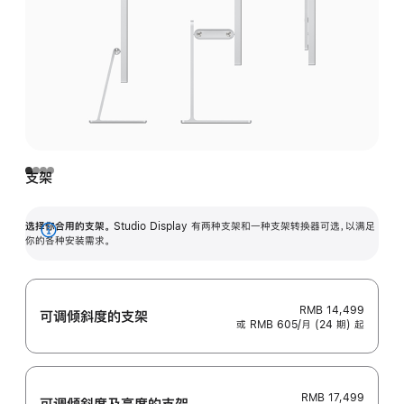
支架
选择你合用的支架。
Studio Display 有两种支架和一种支架转换器可选，以满足
展
你的各种安装需求。
开
RMB 14,499
可调倾斜度的支架
或 RMB 605/月 (24 期) 起
RMB 17,499
可调倾斜度及高‍度的支‍架