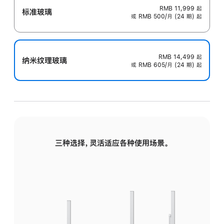
RMB 11,999
起
标准玻璃
或 RMB 500/月 (24 期) 起
RMB 14,499
起
纳米纹理玻璃
或 RMB 605/月 (24 期) 起
三种选择，灵活适应各种使用场景。
标