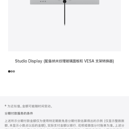
Studio Display (配备纳米纹理玻璃面板和 VESA 支架转换器)
网
脚
‡ 为近似值。金额可能随时间变动。
注
页
分期付款服务的条件
页
上述所示分期付款金额仅为使用特定期数免息分期付款估算得出的示例 (仅显示整数数
脚
额，未显示小数点以后的金额)，实际支付金额以银行、花呗或微信分付账单为准。上述分