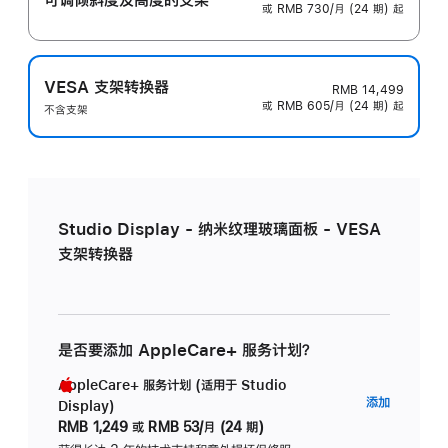
或 RMB 730/月 (24 期) 起
VESA 支架转换器
RMB 14,499
或 RMB 605/月 (24 期) 起
不含支架
Studio Display - 纳米纹理玻璃面板 - VESA
支架转换器
是否要添加 AppleCare+ 服务计划？
AppleCare+ 服务计划 (适用于 Studio
AppleC
添加
Display)
服
RMB 1,249
或
RMB 53/月 (24 期)