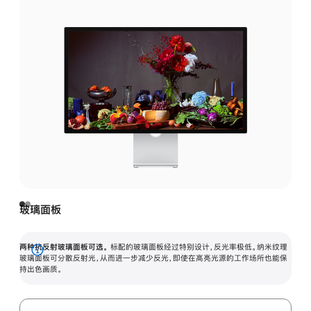
玻璃面板
两种抗反射玻璃面板可选。
标配的玻璃面板经过特别设计，反光率极低。纳米纹理
展
玻璃面板可分散反射光，从而进一步减少反光，即使在高亮光源的工作场所也能保
持出色画质。
开