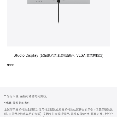
Studio Display (配备纳米纹理玻璃面板和 VESA 支架转换器)
网
脚
‡ 为近似值。金额可能随时间变动。
注
页
分期付款服务的条件
页
上述所示分期付款金额仅为使用特定期数免息分期付款估算得出的示例 (仅显示整数数
脚
额，未显示小数点以后的金额)，实际支付金额以银行、花呗或微信分付账单为准。上述分