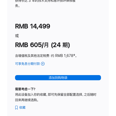
务
获得长达 3 年的技术支持和意外损坏保修服
务。
计
划
(适
RMB 14,499
用
于
或
Studio
RMB 605/月 (24 期)
Display
含增值税及其他法定税费
：约 RMB 1,678
脚
‡。
注
可享免息分期付款
(Studio
Display
-
添加到购物袋
纳
米
需要考虑一下？
纹
将此设备加入你的收藏，即可先保留全部配置选择，之后随时
理
回来再继续选购。
玻
璃
收藏
面