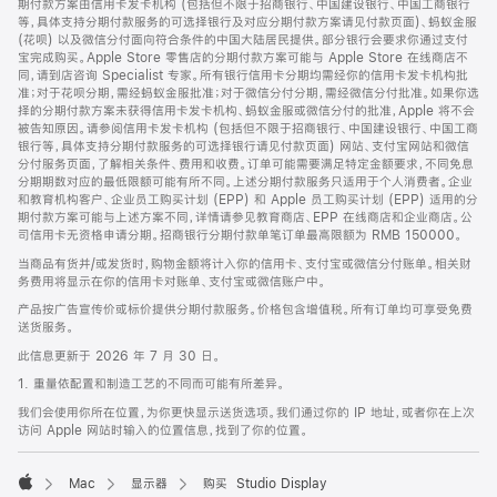
期付款方案由信用卡发卡机构 (包括但不限于招商银行、中国建设银行、中国工商银行
等，具体支持分期付款服务的可选择银行及对应分期付款方案请见付款页面)、蚂蚁金服
(花呗) 以及微信分付面向符合条件的中国大陆居民提供。部分银行会要求你通过支付
宝完成购买。Apple Store 零售店的分期付款方案可能与 Apple Store 在线商店不
同，请到店咨询 Specialist 专家。所有银行信用卡分期均需经你的信用卡发卡机构批
准；对于花呗分期，需经蚂蚁金服批准；对于微信分付分期，需经微信分付批准。如果你选
择的分期付款方案未获得信用卡发卡机构、蚂蚁金服或微信分付的批准，Apple 将不会
被告知原因。请参阅信用卡发卡机构 (包括但不限于招商银行、中国建设银行、中国工商
银行等，具体支持分期付款服务的可选择银行请见付款页面) 网站、支付宝网站和微信
分付服务页面，了解相关条件、费用和收费。订单可能需要满足特定金额要求，不同免息
分期期数对应的最低限额可能有所不同。上述分期付款服务只适用于个人消费者。企业
和教育机构客户、企业员工购买计划 (EPP) 和 Apple 员工购买计划 (EPP) 适用的分
期付款方案可能与上述方案不同，详情请参见教育商店、EPP 在线商店和企业商店。公
司信用卡无资格申请分期。招商银行分期付款单笔订单最高限额为 RMB 150000。
当商品有货并/或发货时，购物金额将计入你的信用卡、支付宝或微信分付账单。相关财
务费用将显示在你的信用卡对账单、支付宝或微信账户中。
产品按广告宣传价或标价提供分期付款服务。价格包含增值税。所有订单均可享受免费
送货服务。
此信息更新于 2026 年 7 月 30 日。
1. 重量依配置和制造工艺的不同而可能有所差异。
我们会使用你所在位置，为你更快显示送货选项。我们通过你的 IP 地址，或者你在上次
访问 Apple 网站时输入的位置信息，找到了你的位置。
Mac
显示器
购买 Studio Display