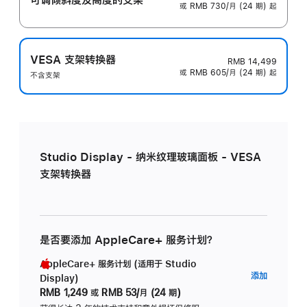
或 RMB 730/月 (24 期) 起
VESA 支架转换器
RMB 14,499
或 RMB 605/月 (24 期) 起
不含支架
Studio Display - 纳米纹理玻璃面板 - VESA
支架转换器
是否要添加 AppleCare+ 服务计划？
AppleCare+ 服务计划 (适用于 Studio
AppleC
添加
Display)
服
RMB 1,249
或
RMB 53/月 (24 期)