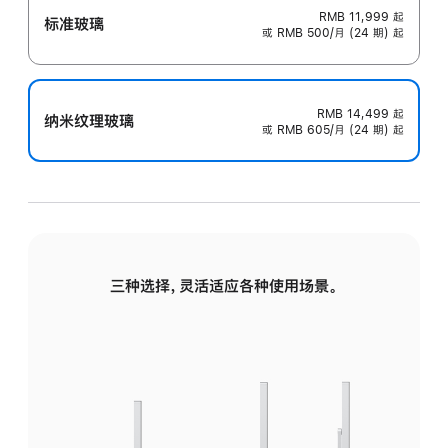
RMB 11,999
起
标准玻璃
或 RMB 500/月 (24 期) 起
RMB 14,499
起
纳米纹理玻璃
或 RMB 605/月 (24 期) 起
三种选择，灵活适应各种使用场景。
标