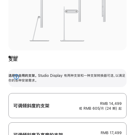
支架
选择你合用的支架。
Studio Display 有两种支架和一种支架转换器可选，以满足
展
你的各种安装需求。
开
RMB 14,499
可调倾斜度的支架
或 RMB 605/月 (24 期) 起
RMB 17,499
可调倾斜度及高‍度的支‍架