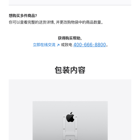
板
-
想购买多件商品？
VESA
你可以查看完整的送货详情，并更改购物袋中的商品数量。
支
架
转
获得购买帮助，
换
立即在线交流
(在
或致电
400-666-8800
。
器
新
的
窗
分
口
包装内容
期
中
付
打
款
开)
选
项)