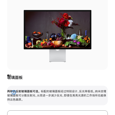
玻璃面板
两种抗反射玻璃面板可选。
标配的玻璃面板经过特别设计，反光率极低。纳米纹理
展
玻璃面板可分散反射光，从而进一步减少反光，即使在高亮光源的工作场所也能保
持出色画质。
开