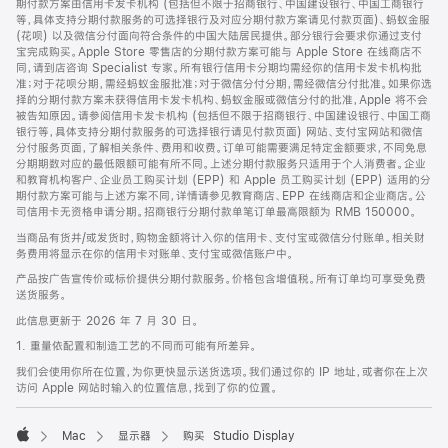
期付款方案由信用卡发卡机构 (包括但不限于招商银行、中国建设银行、中国工商银行
等，具体支持分期付款服务的可选择银行及对应分期付款方案请见付款页面)、蚂蚁金服
(花呗) 以及微信分付面向符合条件的中国大陆居民提供。部分银行会要求你通过支付
宝完成购买。Apple Store 零售店的分期付款方案可能与 Apple Store 在线商店不
同，请到店咨询 Specialist 专家。所有银行信用卡分期均需经你的信用卡发卡机构批
准；对于花呗分期，需经蚂蚁金服批准；对于微信分付分期，需经微信分付批准。如果你选
择的分期付款方案未获得信用卡发卡机构、蚂蚁金服或微信分付的批准，Apple 将不会
被告知原因。请参阅信用卡发卡机构 (包括但不限于招商银行、中国建设银行、中国工商
银行等，具体支持分期付款服务的可选择银行请见付款页面) 网站、支付宝网站和微信
分付服务页面，了解相关条件、费用和收费。订单可能需要满足特定金额要求，不同免息
分期期数对应的最低限额可能有所不同。上述分期付款服务只适用于个人消费者。企业
和教育机构客户、企业员工购买计划 (EPP) 和 Apple 员工购买计划 (EPP) 适用的分
期付款方案可能与上述方案不同，详情请参见教育商店、EPP 在线商店和企业商店。公
司信用卡无资格申请分期。招商银行分期付款单笔订单最高限额为 RMB 150000。
当商品有货并/或发货时，购物金额将计入你的信用卡、支付宝或微信分付账单。相关财
务费用将显示在你的信用卡对账单、支付宝或微信账户中。
产品按广告宣传价或标价提供分期付款服务。价格包含增值税。所有订单均可享受免费
送货服务。
此信息更新于 2026 年 7 月 30 日。
1. 重量依配置和制造工艺的不同而可能有所差异。
我们会使用你所在位置，为你更快显示送货选项。我们通过你的 IP 地址，或者你在上次
访问 Apple 网站时输入的位置信息，找到了你的位置。
Mac
显示器
购买 Studio Display