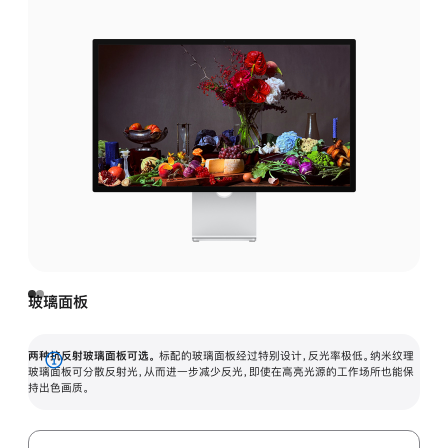
玻璃面板
两种抗反射玻璃面板可选。
标配的玻璃面板经过特别设计，反光率极低。纳米纹理
展
玻璃面板可分散反射光，从而进一步减少反光，即使在高亮光源的工作场所也能保
持出色画质。
开