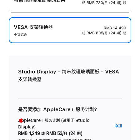
或 RMB 730/月 (24 期) 起
VESA 支架转换器
RMB 14,499
或 RMB 605/月 (24 期) 起
不含支架
Studio Display - 纳米纹理玻璃面板 - VESA
支架转换器
是否要添加 AppleCare+ 服务计划？
AppleCare+ 服务计划 (适用于 Studio
AppleC
添加
Display)
服
RMB 1,249
或
RMB 53/月 (24 期)