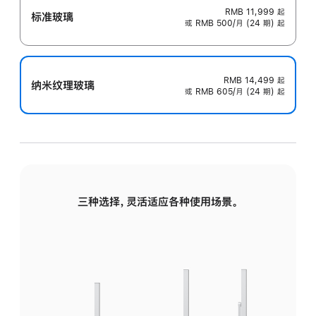
RMB 11,999
起
标准玻璃
或 RMB 500/月 (24 期) 起
RMB 14,499
起
纳米纹理玻璃
或 RMB 605/月 (24 期) 起
三种选择，灵活适应各种使用场景。
标