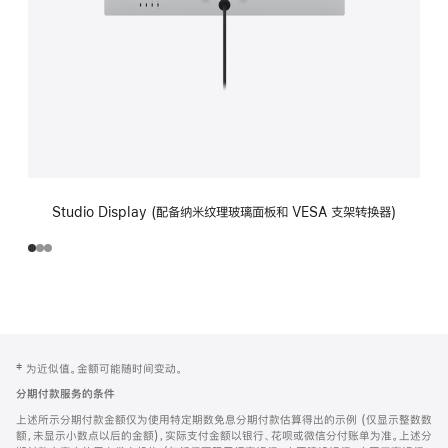
Studio Display (配备纳米纹理玻璃面板和 VESA 支架转换器)
网
脚
‡ 为近似值。金额可能随时间变动。
注
页
分期付款服务的条件
页
上述所示分期付款金额仅为使用特定期数免息分期付款估算得出的示例 (仅显示整数数
脚
额，未显示小数点以后的金额)，实际支付金额以银行、花呗或微信分付账单为准。上述分