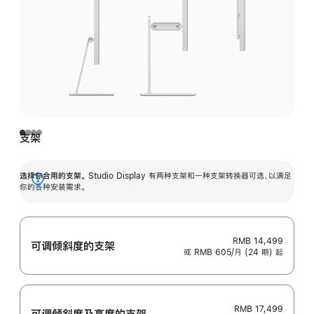
支架
选择你合用的支架。
Studio Display 有两种支架和一种支架转换器可选，以满足
展
你的各种安装需求。
开
RMB 14,499
可调倾斜度的支架
或 RMB 605/月 (24 期) 起
RMB 17,499
可调倾斜度及高‍度的支‍架