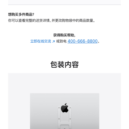
板
-
想购买多件商品？
VESA
你可以查看完整的送货详情，并更改购物袋中的商品数量。
支
架
转
获得购买帮助，
换
立即在线交流
(在
或致电
400-666-8800
。
器
新
的
窗
分
口
包装内容
期
中
付
打
款
开)
选
项)