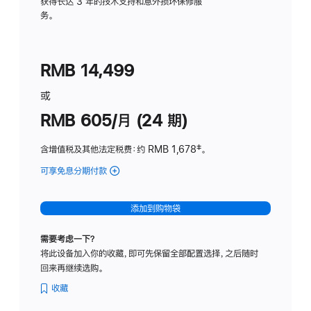
务
获得长达 3 年的技术支持和意外损坏保修服
务。
计
划
(适
RMB 14,499
用
于
或
Studio
RMB 605/月 (24 期)
Display
含增值税及其他法定税费
：约 RMB 1,678
脚
‡。
注
可享免息分期付款
(Studio
Display
-
添加到购物袋
纳
米
需要考虑一下？
纹
将此设备加入你的收藏，即可先保留全部配置选择，之后随时
理
回来再继续选购。
玻
璃
收藏
面