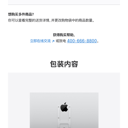
板
-
想购买多件商品？
VESA
你可以查看完整的送货详情，并更改购物袋中的商品数量。
支
架
转
获得购买帮助，
换
立即在线交流
(在
或致电
400-666-8800
。
器
新
的
窗
分
口
包装内容
期
中
付
打
款
开)
选
项)