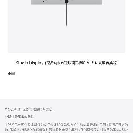
Studio Display (配备纳米纹理玻璃面板和 VESA 支架转换器)
网
脚
‡ 为近似值。金额可能随时间变动。
注
页
分期付款服务的条件
页
上述所示分期付款金额仅为使用特定期数免息分期付款估算得出的示例 (仅显示整数数
脚
额，未显示小数点以后的金额)，实际支付金额以银行、花呗或微信分付账单为准。上述分