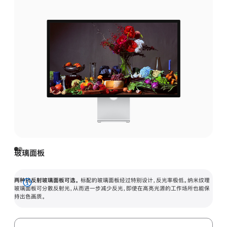
玻璃面板
两种抗反射玻璃面板可选。
标配的玻璃面板经过特别设计，反光率极低。纳米纹理
展
玻璃面板可分散反射光，从而进一步减少反光，即使在高亮光源的工作场所也能保
持出色画质。
开