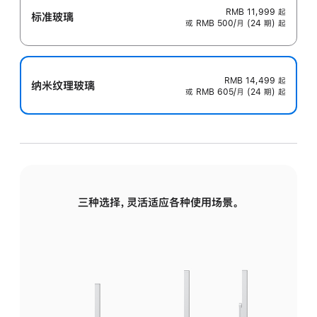
RMB 11,999
起
标准玻璃
或 RMB 500/月 (24 期) 起
RMB 14,499
起
纳米纹理玻璃
或 RMB 605/月 (24 期) 起
三种选择，灵活适应各种使用场景。
标