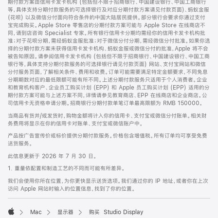
期付款方案由信用卡发卡机构 (包括但不限于招商银行、中国建设银行、中国工商银行
等，具体支持分期付款服务的可选择银行及对应分期付款方案请见付款页面)、蚂蚁金服
(花呗) 以及微信分付面向符合条件的中国大陆居民提供。部分银行会要求你通过支付
宝完成购买。Apple Store 零售店的分期付款方案可能与 Apple Store 在线商店不
同，请到店咨询 Specialist 专家。所有银行信用卡分期均需经你的信用卡发卡机构批
准；对于花呗分期，需经蚂蚁金服批准；对于微信分付分期，需经微信分付批准。如果你选
择的分期付款方案未获得信用卡发卡机构、蚂蚁金服或微信分付的批准，Apple 将不会
被告知原因。请参阅信用卡发卡机构 (包括但不限于招商银行、中国建设银行、中国工商
银行等，具体支持分期付款服务的可选择银行请见付款页面) 网站、支付宝网站和微信
分付服务页面，了解相关条件、费用和收费。订单可能需要满足特定金额要求，不同免息
分期期数对应的最低限额可能有所不同。上述分期付款服务只适用于个人消费者。企业
和教育机构客户、企业员工购买计划 (EPP) 和 Apple 员工购买计划 (EPP) 适用的分
期付款方案可能与上述方案不同，详情请参见教育商店、EPP 在线商店和企业商店。公
司信用卡无资格申请分期。招商银行分期付款单笔订单最高限额为 RMB 150000。
当商品有货并/或发货时，购物金额将计入你的信用卡、支付宝或微信分付账单。相关财
务费用将显示在你的信用卡对账单、支付宝或微信账户中。
产品按广告宣传价或标价提供分期付款服务。价格包含增值税。所有订单均可享受免费
送货服务。
此信息更新于 2026 年 7 月 30 日。
1. 重量依配置和制造工艺的不同而可能有所差异。
我们会使用你所在位置，为你更快显示送货选项。我们通过你的 IP 地址，或者你在上次
访问 Apple 网站时输入的位置信息，找到了你的位置。
Mac
显示器
购买 Studio Display