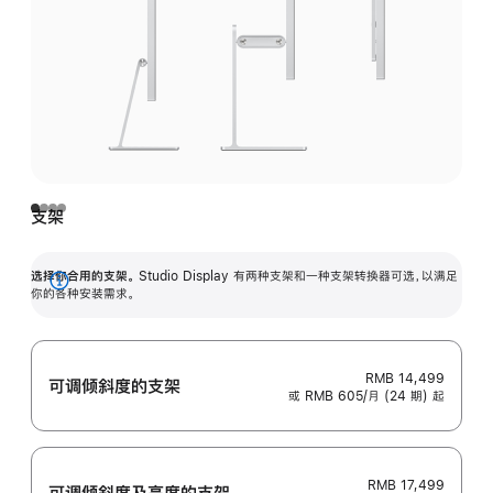
支架
选择你合用的支架。
Studio Display 有两种支架和一种支架转换器可选，以满足
展
你的各种安装需求。
开
RMB 14,499
可调倾斜度的支架
或 RMB 605/月 (24 期) 起
RMB 17,499
可调倾斜度及高‍度的支‍架