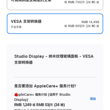
或 RMB 730/月 (24 期) 起
VESA 支架转换器
RMB 14,499
或 RMB 605/月 (24 期) 起
不含支架
Studio Display - 纳米纹理玻璃面板 - VESA
支架转换器
是否要添加 AppleCare+ 服务计划？
AppleCare+ 服务计划 (适用于 Studio
AppleC
添加
Display)
服
RMB 1,249
或
RMB 53/月 (24 期)