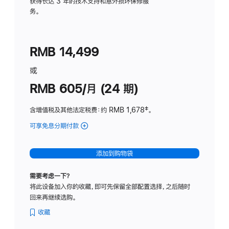
务
获得长达 3 年的技术支持和意外损坏保修服
务。
计
划
(适
RMB 14,499
用
于
或
Studio
RMB 605/月 (24 期)
Display
含增值税及其他法定税费
：约 RMB 1,678
脚
‡。
注
可享免息分期付款
(Studio
Display
-
添加到购物袋
纳
米
需要考虑一下？
纹
将此设备加入你的收藏，即可先保留全部配置选择，之后随时
理
回来再继续选购。
玻
璃
收藏
面