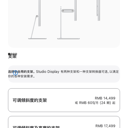
支架
选择你合用的支架。
Studio Display 有两种支架和一种支架转换器可选，以满足
展
你的各种安装需求。
开
RMB 14,499
可调倾斜度的支架
或 RMB 605/月 (24 期) 起
RMB 17,499
可调倾斜度及高‍度的支‍架