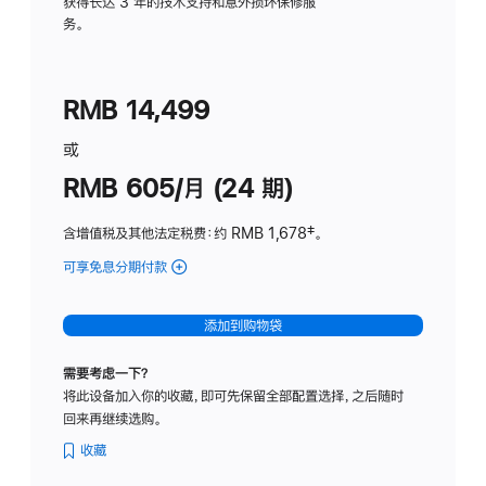
务
获得长达 3 年的技术支持和意外损坏保修服
务。
计
划
(适
RMB 14,499
用
于
或
Studio
RMB 605/月 (24 期)
Display
含增值税及其他法定税费
：约 RMB 1,678
脚
‡。
注
可享免息分期付款
(Studio
Display
-
添加到购物袋
纳
米
需要考虑一下？
纹
将此设备加入你的收藏，即可先保留全部配置选择，之后随时
理
回来再继续选购。
玻
璃
收藏
面