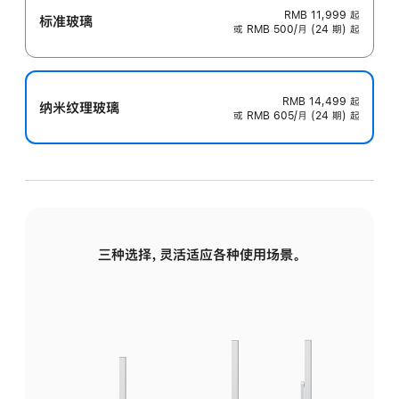
RMB 11,999
起
标准玻璃
或 RMB 500/月 (24 期) 起
RMB 14,499
起
纳米纹理玻璃
或 RMB 605/月 (24 期) 起
三种选择，灵活适应各种使用场景。
标