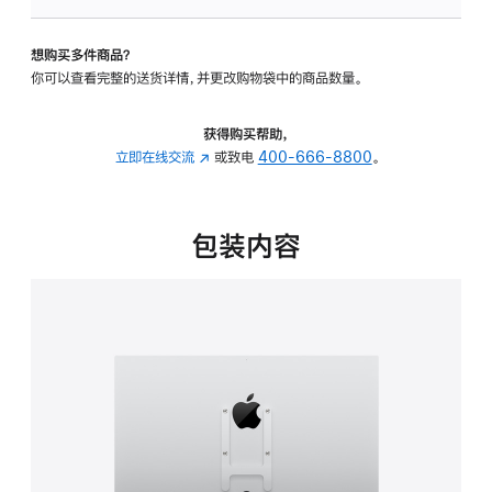
板
-
想购买多件商品？
VESA
你可以查看完整的送货详情，并更改购物袋中的商品数量。
支
架
转
获得购买帮助，
换
立即在线交流
(在
或致电
400-666-8800
。
器
新
的
窗
分
口
包装内容
期
中
付
打
款
开)
选
项)