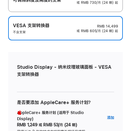
或 RMB 730/月 (24 期) 起
VESA 支架转换器
RMB 14,499
或 RMB 605/月 (24 期) 起
不含支架
Studio Display - 纳米纹理玻璃面板 - VESA
支架转换器
是否要添加 AppleCare+ 服务计划？
AppleCare+ 服务计划 (适用于 Studio
AppleC
添加
Display)
服
RMB 1,249
或
RMB 53/月 (24 期)