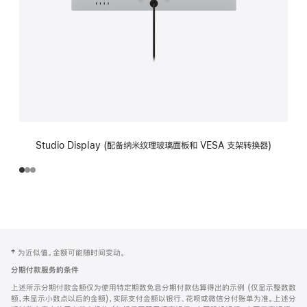
Studio Display (配备纳米纹理玻璃面板和 VESA 支架转换器)
网
脚
‡ 为近似值。金额可能随时间变动。
注
页
分期付款服务的条件
页
上述所示分期付款金额仅为使用特定期数免息分期付款估算得出的示例 (仅显示整数数
脚
额，未显示小数点以后的金额)，实际支付金额以银行、花呗或微信分付账单为准。上述分