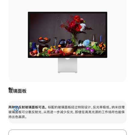
玻璃面板
两种抗反射玻璃面板可选。
标配的玻璃面板经过特别设计，反光率极低。纳米纹理
展
玻璃面板可分散反射光，从而进一步减少反光，即使在高亮光源的工作场所也能保
持出色画质。
开