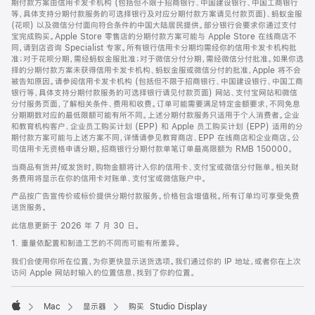
期付款方案由信用卡发卡机构 (包括但不限于招商银行、中国建设银行、中国工商银行
等，具体支持分期付款服务的可选择银行及对应分期付款方案请见付款页面)、蚂蚁金服
(花呗) 以及微信分付面向符合条件的中国大陆居民提供。部分银行会要求你通过支付
宝完成购买。Apple Store 零售店的分期付款方案可能与 Apple Store 在线商店不
同，请到店咨询 Specialist 专家。所有银行信用卡分期均需经你的信用卡发卡机构批
准；对于花呗分期，需经蚂蚁金服批准；对于微信分付分期，需经微信分付批准。如果你选
择的分期付款方案未获得信用卡发卡机构、蚂蚁金服或微信分付的批准，Apple 将不会
被告知原因。请参阅信用卡发卡机构 (包括但不限于招商银行、中国建设银行、中国工商
银行等，具体支持分期付款服务的可选择银行请见付款页面) 网站、支付宝网站和微信
分付服务页面，了解相关条件、费用和收费。订单可能需要满足特定金额要求，不同免息
分期期数对应的最低限额可能有所不同。上述分期付款服务只适用于个人消费者。企业
和教育机构客户、企业员工购买计划 (EPP) 和 Apple 员工购买计划 (EPP) 适用的分
期付款方案可能与上述方案不同，详情请参见教育商店、EPP 在线商店和企业商店。公
司信用卡无资格申请分期。招商银行分期付款单笔订单最高限额为 RMB 150000。
当商品有货并/或发货时，购物金额将计入你的信用卡、支付宝或微信分付账单。相关财
务费用将显示在你的信用卡对账单、支付宝或微信账户中。
产品按广告宣传价或标价提供分期付款服务。价格包含增值税。所有订单均可享受免费
送货服务。
此信息更新于 2026 年 7 月 30 日。
1. 重量依配置和制造工艺的不同而可能有所差异。
我们会使用你所在位置，为你更快显示送货选项。我们通过你的 IP 地址，或者你在上次
访问 Apple 网站时输入的位置信息，找到了你的位置。
Mac
显示器
购买 Studio Display