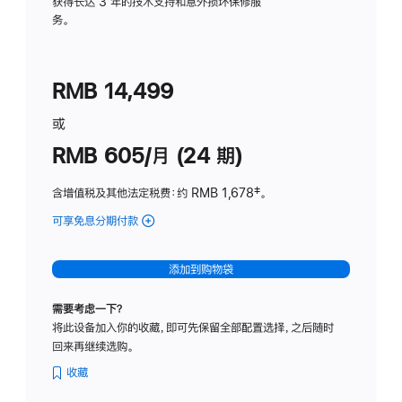
务
获得长达 3 年的技术支持和意外损坏保修服
务。
计
划
(适
RMB 14,499
用
于
或
Studio
RMB 605/月 (24 期)
Display
含增值税及其他法定税费
：约 RMB 1,678
脚
‡。
注
可享免息分期付款
(Studio
Display
-
添加到购物袋
纳
米
需要考虑一下？
纹
将此设备加入你的收藏，即可先保留全部配置选择，之后随时
理
回来再继续选购。
玻
璃
收藏
面