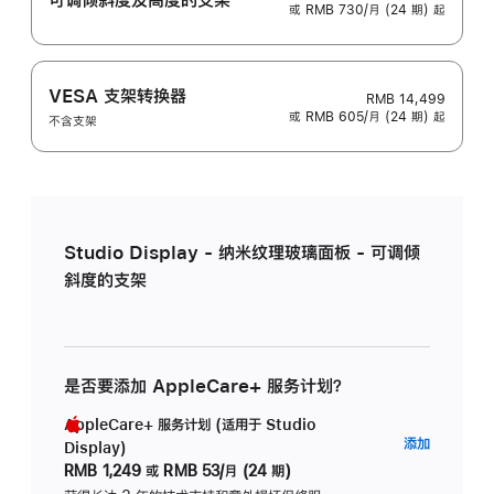
或 RMB 730/月 (24 期) 起
VESA 支架转换器
RMB 14,499
或 RMB 605/月 (24 期) 起
不含支架
Studio Display - 纳米纹理玻璃面板 - 可调倾
斜度的支架
是否要添加 AppleCare+ 服务计划？
AppleCare+ 服务计划 (适用于 Studio
AppleC
添加
Display)
服
RMB 1,249
或
RMB 53/月 (24 期)