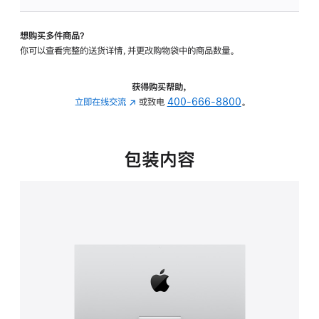
板
-
想购买多件商品？
可
你可以查看完整的送货详情，并更改购物袋中的商品数量。
调
倾
斜
获得购买帮助，
度
立即在线交流
(在
或致电
400-666-8800
。
的
新
支
窗
架
口
包装内容
的
中
分
打
期
开)
付
款
选
项)