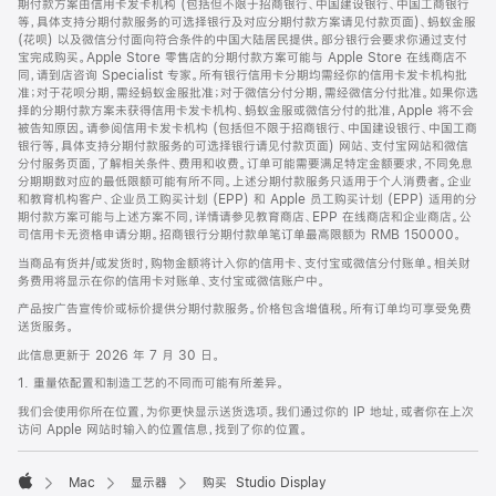
期付款方案由信用卡发卡机构 (包括但不限于招商银行、中国建设银行、中国工商银行
等，具体支持分期付款服务的可选择银行及对应分期付款方案请见付款页面)、蚂蚁金服
(花呗) 以及微信分付面向符合条件的中国大陆居民提供。部分银行会要求你通过支付
宝完成购买。Apple Store 零售店的分期付款方案可能与 Apple Store 在线商店不
同，请到店咨询 Specialist 专家。所有银行信用卡分期均需经你的信用卡发卡机构批
准；对于花呗分期，需经蚂蚁金服批准；对于微信分付分期，需经微信分付批准。如果你选
择的分期付款方案未获得信用卡发卡机构、蚂蚁金服或微信分付的批准，Apple 将不会
被告知原因。请参阅信用卡发卡机构 (包括但不限于招商银行、中国建设银行、中国工商
银行等，具体支持分期付款服务的可选择银行请见付款页面) 网站、支付宝网站和微信
分付服务页面，了解相关条件、费用和收费。订单可能需要满足特定金额要求，不同免息
分期期数对应的最低限额可能有所不同。上述分期付款服务只适用于个人消费者。企业
和教育机构客户、企业员工购买计划 (EPP) 和 Apple 员工购买计划 (EPP) 适用的分
期付款方案可能与上述方案不同，详情请参见教育商店、EPP 在线商店和企业商店。公
司信用卡无资格申请分期。招商银行分期付款单笔订单最高限额为 RMB 150000。
当商品有货并/或发货时，购物金额将计入你的信用卡、支付宝或微信分付账单。相关财
务费用将显示在你的信用卡对账单、支付宝或微信账户中。
产品按广告宣传价或标价提供分期付款服务。价格包含增值税。所有订单均可享受免费
送货服务。
此信息更新于 2026 年 7 月 30 日。
1. 重量依配置和制造工艺的不同而可能有所差异。
我们会使用你所在位置，为你更快显示送货选项。我们通过你的 IP 地址，或者你在上次
访问 Apple 网站时输入的位置信息，找到了你的位置。
Mac
显示器
购买 Studio Display