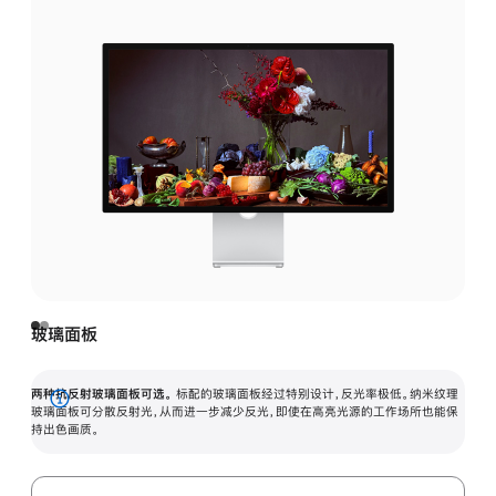
玻璃面板
两种抗反射玻璃面板可选。
标配的玻璃面板经过特别设计，反光率极低。纳米纹理
展
玻璃面板可分散反射光，从而进一步减少反光，即使在高亮光源的工作场所也能保
持出色画质。
开