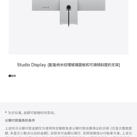
Studio Display (配备纳米纹理玻璃面板和可调倾斜度的支架)
网
脚
‡ 为近似值。金额可能随时间变动。
注
页
分期付款服务的条件
页
上述所示分期付款金额仅为使用特定期数免息分期付款估算得出的示例 (仅显示整数数
脚
额，未显示小数点以后的金额)，实际支付金额以银行、花呗或微信分付账单为准。上述分