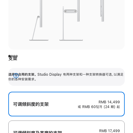
支架
选择你合用的支架。
Studio Display 有两种支架和一种支架转换器可选，以满足
展
你的各种安装需求。
开
RMB 14,499
可调倾斜度的支架
或 RMB 605/月 (24 期) 起
RMB 17,499
可调倾斜度及高‍度的支‍架