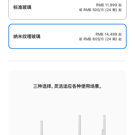
RMB 11,999
起
标准玻璃
或 RMB 500/月 (24 期) 起
RMB 14,499
起
纳米纹理玻璃
或 RMB 605/月 (24 期) 起
三种选择，灵活适应各种使用场景。
标