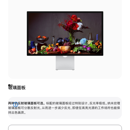
玻璃面板
两种抗反射玻璃面板可选。
标配的玻璃面板经过特别设计，反光率极低。纳米纹理
展
玻璃面板可分散反射光，从而进一步减少反光，即使在高亮光源的工作场所也能保
持出色画质。
开