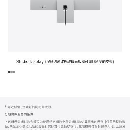
Studio Display (配备纳米纹理玻璃面板和可调倾斜度的支架)
网
脚
‡ 为近似值。金额可能随时间变动。
注
页
分期付款服务的条件
页
上述所示分期付款金额仅为使用特定期数免息分期付款估算得出的示例 (仅显示整数数
脚
额，未显示小数点以后的金额)，实际支付金额以银行、花呗或微信分付账单为准。上述分