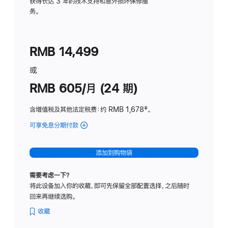
务
获得长达 3 年的技术支持和意外损坏保修服
务。
计
划
(适
RMB 14,499
用
于
或
Studio
RMB 605/月 (24 期)
Display
含增值税及其他法定税费
：约 RMB 1,678
脚
‡。
注
可享免息分期付款
(Studio
Display
-
添加到购物袋
纳
米
需要考虑一下？
纹
将此设备加入你的收藏，即可先保留全部配置选择，之后随时
理
回来再继续选购。
玻
璃
收藏
面