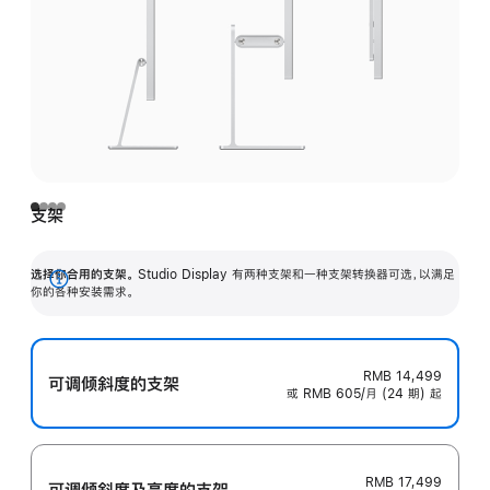
支架
选择你合用的支架。
Studio Display 有两种支架和一种支架转换器可选，以满足
展
你的各种安装需求。
开
RMB 14,499
可调倾斜度的支架
或 RMB 605/月 (24 期) 起
RMB 17,499
可调倾斜度及高‍度的支‍架