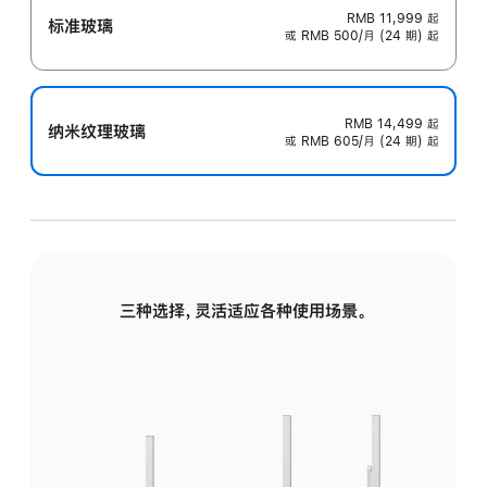
RMB 11,999
起
标准玻璃
或 RMB 500/月 (24 期) 起
RMB 14,499
起
纳米纹理玻璃
或 RMB 605/月 (24 期) 起
三种选择，灵活适应各种使用场景。
标