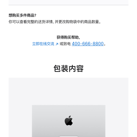
板
-
想购买多件商品？
可
你可以查看完整的送货详情，并更改购物袋中的商品数量。
调
倾
斜
获得购买帮助，
度
立即在线交流
(在
或致电
400-666-8800
。
的
新
支
窗
架
口
包装内容
的
中
分
打
期
开)
付
款
选
项)