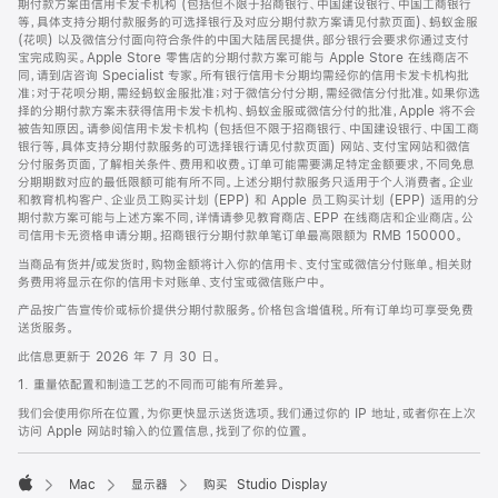
期付款方案由信用卡发卡机构 (包括但不限于招商银行、中国建设银行、中国工商银行
等，具体支持分期付款服务的可选择银行及对应分期付款方案请见付款页面)、蚂蚁金服
(花呗) 以及微信分付面向符合条件的中国大陆居民提供。部分银行会要求你通过支付
宝完成购买。Apple Store 零售店的分期付款方案可能与 Apple Store 在线商店不
同，请到店咨询 Specialist 专家。所有银行信用卡分期均需经你的信用卡发卡机构批
准；对于花呗分期，需经蚂蚁金服批准；对于微信分付分期，需经微信分付批准。如果你选
择的分期付款方案未获得信用卡发卡机构、蚂蚁金服或微信分付的批准，Apple 将不会
被告知原因。请参阅信用卡发卡机构 (包括但不限于招商银行、中国建设银行、中国工商
银行等，具体支持分期付款服务的可选择银行请见付款页面) 网站、支付宝网站和微信
分付服务页面，了解相关条件、费用和收费。订单可能需要满足特定金额要求，不同免息
分期期数对应的最低限额可能有所不同。上述分期付款服务只适用于个人消费者。企业
和教育机构客户、企业员工购买计划 (EPP) 和 Apple 员工购买计划 (EPP) 适用的分
期付款方案可能与上述方案不同，详情请参见教育商店、EPP 在线商店和企业商店。公
司信用卡无资格申请分期。招商银行分期付款单笔订单最高限额为 RMB 150000。
当商品有货并/或发货时，购物金额将计入你的信用卡、支付宝或微信分付账单。相关财
务费用将显示在你的信用卡对账单、支付宝或微信账户中。
产品按广告宣传价或标价提供分期付款服务。价格包含增值税。所有订单均可享受免费
送货服务。
此信息更新于 2026 年 7 月 30 日。
1. 重量依配置和制造工艺的不同而可能有所差异。
我们会使用你所在位置，为你更快显示送货选项。我们通过你的 IP 地址，或者你在上次
访问 Apple 网站时输入的位置信息，找到了你的位置。
Mac
显示器
购买 Studio Display