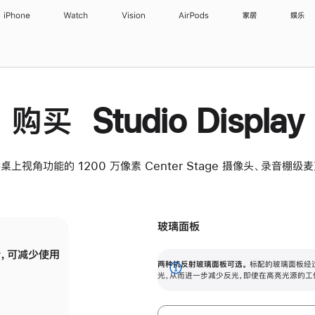
iPhone
Watch
Vision
AirPods
家居
娱乐
购买 Studio Display
桌上视角功能的 1200 万像素 Center Stage 摄像头、录音棚
玻璃面板
，可减少使用
纳米纹理玻璃面板可进一步减少反光，即使在
两种抗反射玻璃面板可选。
标配的玻璃面板经
。
有高亮光源的场所使用，也能保持出色画质。
展
光，从而进一步减少反光，即使在高亮光源的工
开