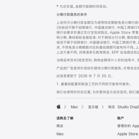
网
脚
‡ 为近似值。金额可能随时间变动。
注
页
分期付款服务的条件
页
上述所示分期付款金额仅为使用特定期数免息分期付款估
脚
(包括但不限于招商银行、中国建设银行、中国工商银行
银行会要求你通过支付宝完成购买。Apple Store 零
呗分期，需经蚂蚁金服批准；对于微信分付分期，需经微信
括但不限于招商银行、中国建设银行、中国工商银行等，
求，不同免息分期期数对应的最低限额可能有所不同。上述分
上述方案不同，详情请参见教育商店、EPP 在线商店和
当商品有货并/或发货时，购物金额将计入你的信用卡、
产品按广告宣传价或标价提供分期付款服务。价格包含
此信息更新于 2026 年 7 月 30 日。
1. 重量依配置和制造工艺的不同而可能有所差异。
我们会使用你所在位置，为你更快显示送货选项。我们通过你
Mac
显示器
购买 Studio Displ
Apple
选购及了解
账户
商店
管理你的 App
Mac
Apple Stor