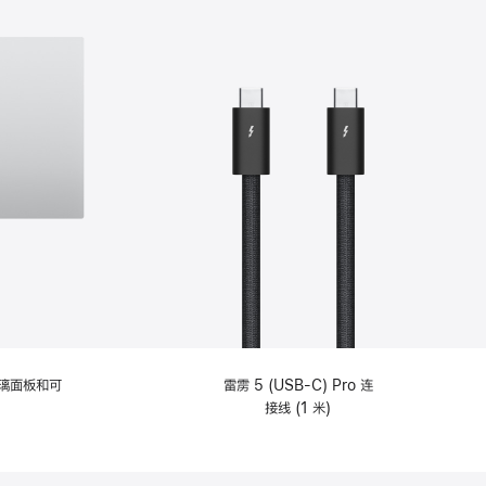
选
项)
理玻璃面板和可
雷雳 5 (USB-C) Pro 连
接线 (1 米)