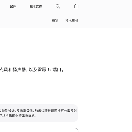
配件
技术支持
概览
技术规格
级麦克风和扬声器，以及雷雳 5 端口。
过特别设计，反光率极低。纳米纹理玻璃面板可分散反射
作场所也能保持出色画质。