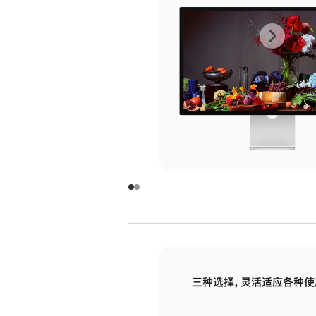
上
下
一
一
张
张
图
图
库
库
图
图
片
片
-
-
玻
玻
璃
璃
三种选择，灵活适应各种使
面
面
板
板