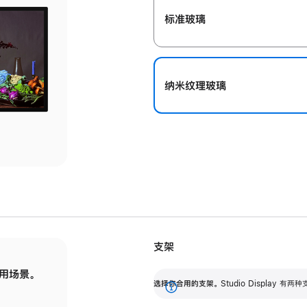
标准玻璃
纳米纹理玻璃
支架
用场景。
标配可调倾斜度的支架，提供 30 度的倾斜度
选
选择你合用的支架。
Studio Display
调节范围。
展