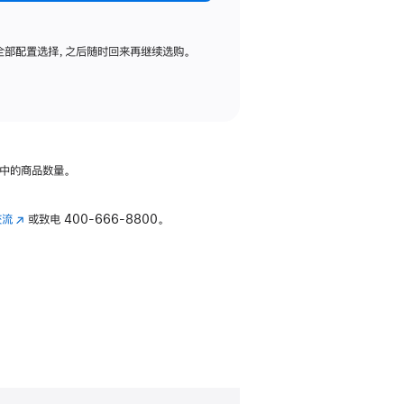
全部配置选择，之后随时回来再继续选购。
中的商品数量。
交流
(在
或致电
400-666-8800。
新
窗
口
中
打
开)