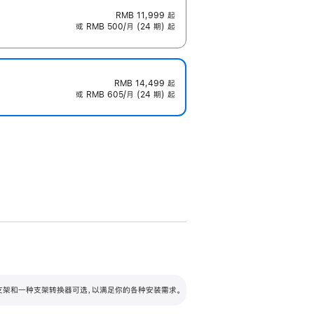
RMB 11,999
起
或 RMB 500/月 (24 期) 起
RMB 14,499
起
或 RMB 605/月 (24 期) 起
配可调倾斜度及高度的支架，额外增加 105
VESA 支架转换器
 有两种支架和一种支架转换器可选，以满足你的各种安装需求。
毫米的高度调节范围。
容的支架 (未随附)