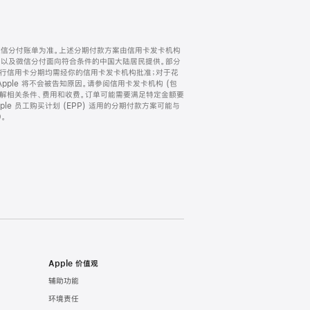
微信分付账单为准。上述分期付款方案由信用卡发卡机构
) 以及微信分付面向符合条件的中国大陆居民提供。部分
家。所有银行信用卡分期均需经你的信用卡发卡机构批准；对于花
ple 将不会被告知原因。请参阅信用卡发卡机构 (包
了解相关条件、费用和收费。订单可能需要满足特定金额要
e 员工购买计划 (EPP) 适用的分期付款方案可能与
。
Apple 价值观
辅助功能
环境责任