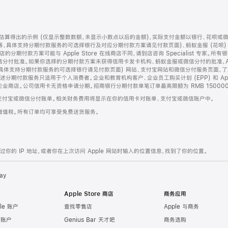
算得出的示例 (仅显示整数数额，未显示小数点以后的金额)，实际支付金额以银行、花呗或
等，具体支持分期付款服务的可选择银行及对应分期付款方案请见付款页面)、蚂蚁金服 (花呗
售店的分期付款方案可能与 Apple Store 在线商店不同，请到店咨询 Specialist 专
分付批准。如果你选择的分期付款方案未获得信用卡发卡机构、蚂蚁金服或微信分付的批准，Ap
具体支持分期付款服务的可选择银行请见付款页面) 网站、支付宝网站和微信分付服务页面，
期付款服务只适用于个人消费者。企业和教育机构客户、企业员工购买计划 (EPP) 和 Appl
企业商店。公司信用卡无资格申请分期。招商银行分期付款单笔订单最高限额为 RMB 150000
支付宝或微信分付账单。相关财务费用将显示在你的信用卡对账单、支付宝或微信账户中。
增值税。所有订单均可享受免费送货服务。
的 IP 地址，或者你在上次访问 Apple 网站时输入的位置信息，找到了你的位置。
ay
Apple Store 商店
商务应用
le 账户
查找零售店
Apple 与商务
e 账户
Genius Bar 天才吧
商务选购