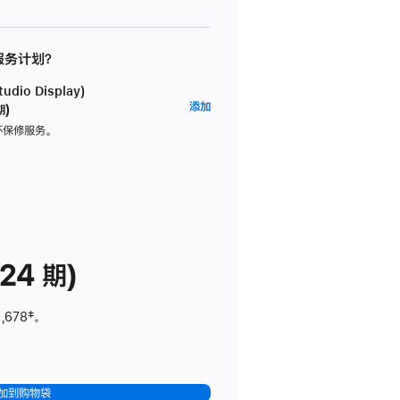
 服务计划？
dio Display)
AppleCare+
添加
期)
服
坏保修服务。
务
计
划
(适
用
于
24 期)
Studio
Display)
,678
脚
‡。
注
加到购物袋