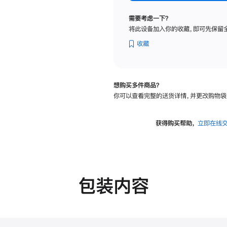
纳
米
需要考虑一下？
纹
将此设备加入你的收藏，即可先保留
理
玻
收藏
璃
面
板
想购买多件商品？
-
你可以查看完整的送货详情，并更改购物袋
可
调
倾
获得购买帮助，
立即在线
斜
度
的
支
架
包装内容
的
分
期
付
款