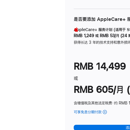
是否要添加 AppleCare+
AppleCare+ 服务计划 (适用于 Stu
RMB 1,249
或
RMB 53/月 (24 
获得长达 3 年的技术支持和意外损
RMB 14,499
或
RMB 605/月 (
含增值税及其他法定税费
：约 RMB 1
可享免息分期付款
(Studio
Display
-
添