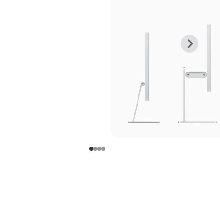
上
下
一
一
张
张
图
图
库
库
图
图
片
片
-
-
支
支
架
架