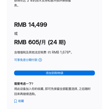
务
获得长达 3 年的技术支持和意外损坏保修服
务。
计
划
(适
RMB 14,499
用
于
或
Studio
RMB 605/月 (24 期)
Display
含增值税及其他法定税费
：约 RMB 1,678
脚
‡。
注
可享免息分期付款
(Studio
Display
-
添加到购物袋
纳
米
需要考虑一下？
纹
将此设备加入你的收藏，即可先保留全部配置选择，之后随时
理
回来再继续选购。
玻
璃
收藏
面