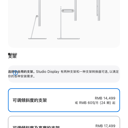
支架
选择你合用的支架。
Studio Display 有两种支架和一种支架转换器可选，以满足
展
你的各种安装需求。
开
RMB 14,499
可调倾斜度的支架
或 RMB 605/月 (24 期) 起
RMB 17,499
可调倾斜度及高‍度的支‍架