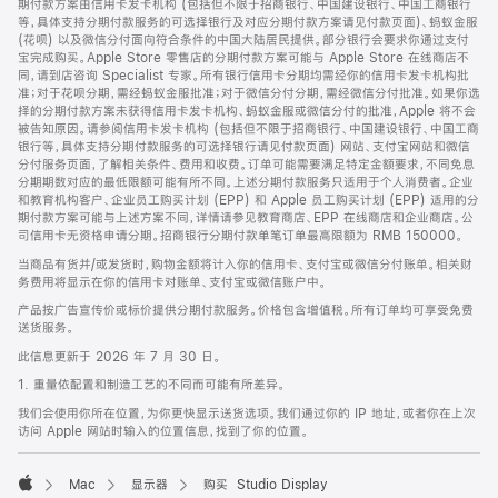
期付款方案由信用卡发卡机构 (包括但不限于招商银行、中国建设银行、中国工商银行
等，具体支持分期付款服务的可选择银行及对应分期付款方案请见付款页面)、蚂蚁金服
(花呗) 以及微信分付面向符合条件的中国大陆居民提供。部分银行会要求你通过支付
宝完成购买。Apple Store 零售店的分期付款方案可能与 Apple Store 在线商店不
同，请到店咨询 Specialist 专家。所有银行信用卡分期均需经你的信用卡发卡机构批
准；对于花呗分期，需经蚂蚁金服批准；对于微信分付分期，需经微信分付批准。如果你选
择的分期付款方案未获得信用卡发卡机构、蚂蚁金服或微信分付的批准，Apple 将不会
被告知原因。请参阅信用卡发卡机构 (包括但不限于招商银行、中国建设银行、中国工商
银行等，具体支持分期付款服务的可选择银行请见付款页面) 网站、支付宝网站和微信
分付服务页面，了解相关条件、费用和收费。订单可能需要满足特定金额要求，不同免息
分期期数对应的最低限额可能有所不同。上述分期付款服务只适用于个人消费者。企业
和教育机构客户、企业员工购买计划 (EPP) 和 Apple 员工购买计划 (EPP) 适用的分
期付款方案可能与上述方案不同，详情请参见教育商店、EPP 在线商店和企业商店。公
司信用卡无资格申请分期。招商银行分期付款单笔订单最高限额为 RMB 150000。
当商品有货并/或发货时，购物金额将计入你的信用卡、支付宝或微信分付账单。相关财
务费用将显示在你的信用卡对账单、支付宝或微信账户中。
产品按广告宣传价或标价提供分期付款服务。价格包含增值税。所有订单均可享受免费
送货服务。
此信息更新于 2026 年 7 月 30 日。
1. 重量依配置和制造工艺的不同而可能有所差异。
我们会使用你所在位置，为你更快显示送货选项。我们通过你的 IP 地址，或者你在上次
访问 Apple 网站时输入的位置信息，找到了你的位置。
Mac
显示器
购买 Studio Display