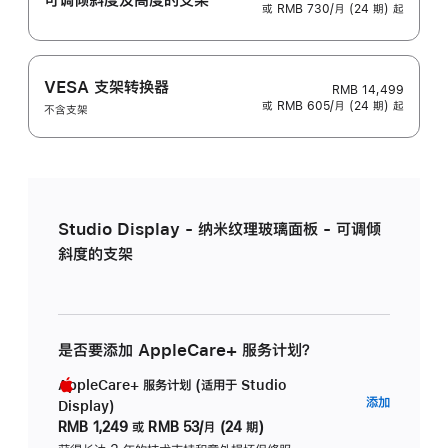
或 RMB 730/月 (24 期) 起
VESA 支架转换器
RMB 14,499
或 RMB 605/月 (24 期) 起
不含支架
Studio Display - 纳米纹理玻璃面板 - 可调倾
斜度的支架
是否要添加 AppleCare+ 服务计划？
AppleCare+ 服务计划 (适用于 Studio
AppleC
添加
Display)
服
RMB 1,249
或
RMB 53/月 (24 期)