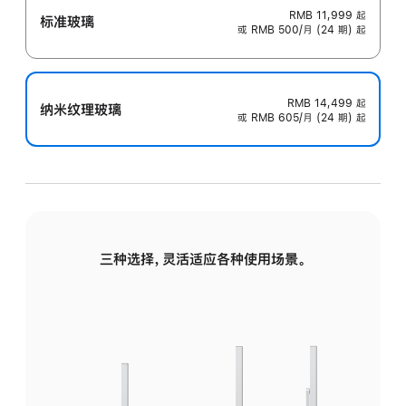
RMB 11,999
起
标准玻璃
或 RMB 500/月 (24 期) 起
RMB 14,499
起
纳米纹理玻璃
或 RMB 605/月 (24 期) 起
三种选择，灵活适应各种使用场景。
标