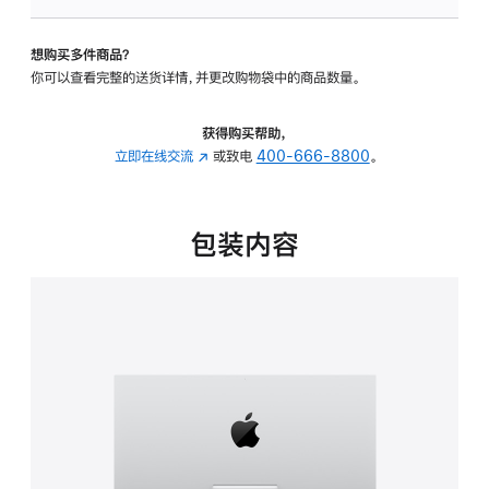
板
-
想购买多件商品？
可
你可以查看完整的送货详情，并更改购物袋中的商品数量。
调
倾
斜
获得购买帮助，
度
立即在线交流
(在
或致电
400-666-8800
。
的
新
支
窗
架
口
包装内容
的
中
分
打
期
开)
付
款
选
项)