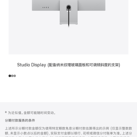
Studio Display (配备纳米纹理玻璃面板和可调倾斜度的支架)
网
脚
‡ 为近似值。金额可能随时间变动。
注
页
分期付款服务的条件
页
上述所示分期付款金额仅为使用特定期数免息分期付款估算得出的示例 (仅显示整数数
脚
额，未显示小数点以后的金额)，实际支付金额以银行、花呗或微信分付账单为准。上述分