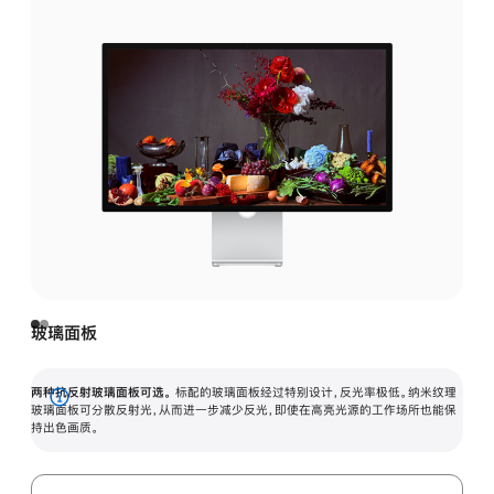
玻璃面板
两种抗反射玻璃面板可选。
标配的玻璃面板经过特别设计，反光率极低。纳米纹理
展
玻璃面板可分散反射光，从而进一步减少反光，即使在高亮光源的工作场所也能保
持出色画质。
开