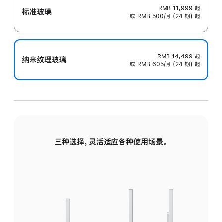
RMB 11,999
起
标准玻璃
或 RMB 500/月 (24 期) 起
RMB 14,499
起
纳米纹理玻璃
或 RMB 605/月 (24 期) 起
三种选择，灵活适应各种使用场景。
标