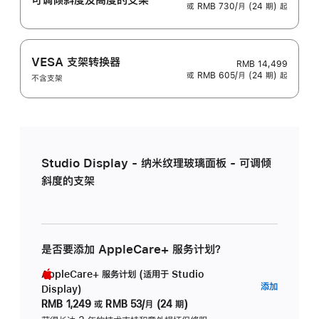
或 RMB 730/月 (24 期) 起
VESA 支架转换器
RMB 14,499
或 RMB 605/月 (24 期) 起
不含支架
Studio Display - 纳米纹理玻璃面板 - 可调倾
斜度的支架
是否要添加 AppleCare+ 服务计划？
AppleCare+ 服务计划 (适用于 Studio
AppleC
添加
Display)
服
RMB 1,249
或
RMB 53/月 (24 期)