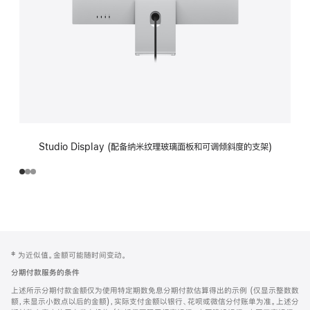
Studio Display (配备纳米纹理玻璃面板和可调倾斜度的支架)
网
脚
‡ 为近似值。金额可能随时间变动。
注
页
分期付款服务的条件
页
上述所示分期付款金额仅为使用特定期数免息分期付款估算得出的示例 (仅显示整数数
脚
额，未显示小数点以后的金额)，实际支付金额以银行、花呗或微信分付账单为准。上述分