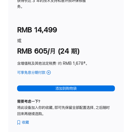
务
获得长达 3 年的技术支持和意外损坏保修服
务。
计
划
(适
RMB 14,499
用
于
或
Studio
RMB 605/月 (24 期)
Display
含增值税及其他法定税费
：约 RMB 1,678
脚
‡。
注
可享免息分期付款
(Studio
Display
-
添加到购物袋
纳
米
需要考虑一下？
纹
将此设备加入你的收藏，即可先保留全部配置选择，之后随时
理
回来再继续选购。
玻
璃
收藏
面