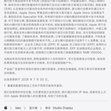
期付款方案由信用卡发卡机构 (包括但不限于招商银行、中国建设银行、中国工商银行
等，具体支持分期付款服务的可选择银行及对应分期付款方案请见付款页面)、蚂蚁金服
(花呗) 以及微信分付面向符合条件的中国大陆居民提供。部分银行会要求你通过支付
宝完成购买。Apple Store 零售店的分期付款方案可能与 Apple Store 在线商店不
同，请到店咨询 Specialist 专家。所有银行信用卡分期均需经你的信用卡发卡机构批
准；对于花呗分期，需经蚂蚁金服批准；对于微信分付分期，需经微信分付批准。如果你选
择的分期付款方案未获得信用卡发卡机构、蚂蚁金服或微信分付的批准，Apple 将不会
被告知原因。请参阅信用卡发卡机构 (包括但不限于招商银行、中国建设银行、中国工商
银行等，具体支持分期付款服务的可选择银行请见付款页面) 网站、支付宝网站和微信
分付服务页面，了解相关条件、费用和收费。订单可能需要满足特定金额要求，不同免息
分期期数对应的最低限额可能有所不同。上述分期付款服务只适用于个人消费者。企业
和教育机构客户、企业员工购买计划 (EPP) 和 Apple 员工购买计划 (EPP) 适用的分
期付款方案可能与上述方案不同，详情请参见教育商店、EPP 在线商店和企业商店。公
司信用卡无资格申请分期。招商银行分期付款单笔订单最高限额为 RMB 150000。
当商品有货并/或发货时，购物金额将计入你的信用卡、支付宝或微信分付账单。相关财
务费用将显示在你的信用卡对账单、支付宝或微信账户中。
产品按广告宣传价或标价提供分期付款服务。价格包含增值税。所有订单均可享受免费
送货服务。
此信息更新于 2026 年 7 月 30 日。
1. 重量依配置和制造工艺的不同而可能有所差异。
我们会使用你所在位置，为你更快显示送货选项。我们通过你的 IP 地址，或者你在上次
访问 Apple 网站时输入的位置信息，找到了你的位置。
Mac
显示器
购买 Studio Display