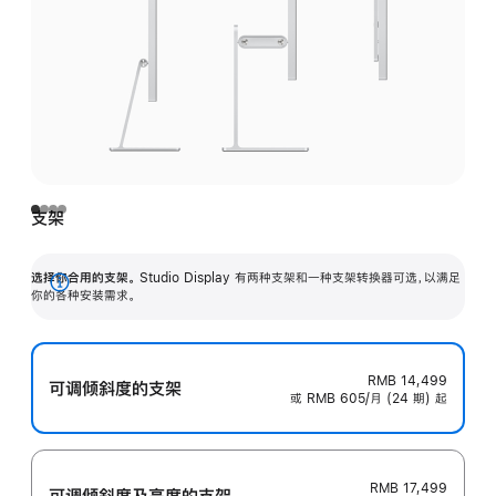
支架
选择你合用的支架。
Studio Display 有两种支架和一种支架转换器可选，以满足
展
你的各种安装需求。
开
RMB 14,499
可调倾斜度的支架
或 RMB 605/月 (24 期) 起
RMB 17,499
可调倾斜度及高‍度的支‍架