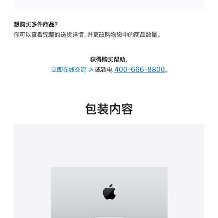
板
-
想购买多件商品？
可
你可以查看完整的送货详情，并更改购物袋中的商品数量。
调
倾
斜
获得购买帮助，
度
立即在线交流
(在
或致电
400-666-8800
。
的
新
支
窗
架
口
包装内容
的
中
分
打
期
开)
付
款
选
项)