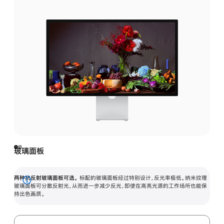
玻璃面板
两种抗反射玻璃面板可选。
标配的玻璃面板经过特别设计，反光率极低。纳米纹理
展
玻璃面板可分散反射光，从而进一步减少反光，即使在高亮光源的工作场所也能保
持出色画质。
开