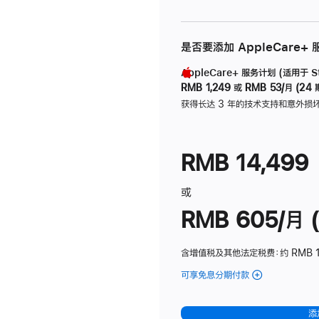
是否要添加 AppleCare+
AppleCare+ 服务计划 (适用于 Stu
RMB 1,249
或
RMB 53/月 (24 
获得长达 3 年的技术支持和意外损
RMB 14,499
或
RMB 605/月 (
含增值税及其他法定税费
：约 RMB 1
可享免息分期付款
(Studio
Display
-
添