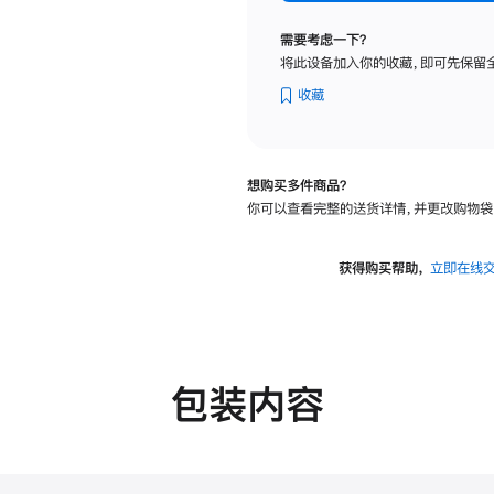
纳
米
需要考虑一下？
纹
将此设备加入你的收藏，即可先保留
理
玻
收藏
璃
面
板
想购买多件商品？
-
你可以查看完整的送货详情，并更改购物袋
可
调
倾
获得购买帮助，
立即在线
斜
度
的
支
架
包装内容
的
分
期
付
款