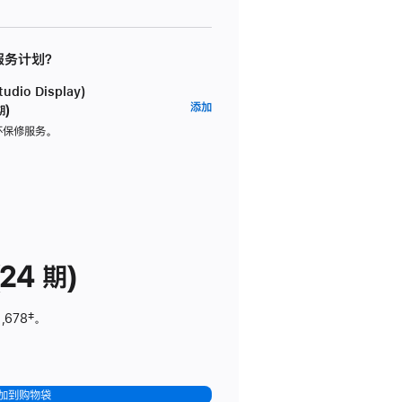
 服务计划？
dio Display)
AppleCare+
添加
期)
服
坏保修服务。
务
计
划
(适
用
于
24 期)
Studio
Display)
,678
脚
‡。
注
加到购物袋