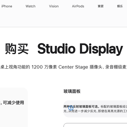
iPhone
Watch
Vision
AirPods
家居
娱乐
购买 Studio Display
桌上视角功能的 1200 万像素 Center Stage 摄像头、录音棚
玻璃面板
，可减少使用
纳米纹理玻璃面板可进一步减少反光，即使在
两种抗反射玻璃面板可选。
标配的玻璃面板经
。
有高亮光源的场所使用，也能保持出色画质。
展
光，从而进一步减少反光，即使在高亮光源的工
开