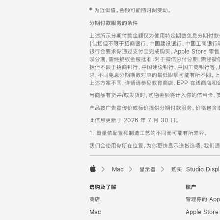
网
脚
‡ 为近似值。金额可能随时间变动。
注
页
分期付款服务的条件
页
上述所示分期付款金额仅为使用特定期数免息分期付款估
脚
(包括但不限于招商银行、中国建设银行、中国工商银行
银行会要求你通过支付宝完成购买。Apple Store 零
呗分期，需经蚂蚁金服批准；对于微信分付分期，需经微信
括但不限于招商银行、中国建设银行、中国工商银行等，
求，不同免息分期期数对应的最低限额可能有所不同。上述分
上述方案不同，详情请参见教育商店、EPP 在线商店和
当商品有货并/或发货时，购物金额将计入你的信用卡、
产品按广告宣传价或标价提供分期付款服务。价格包含
此信息更新于 2026 年 7 月 30 日。
1. 重量依配置和制造工艺的不同而可能有所差异。
我们会使用你所在位置，为你更快显示送货选项。我们通过你
Mac
显示器
购买 Studio Displ
Apple
选购及了解
账户
商店
管理你的 App
Mac
Apple Stor