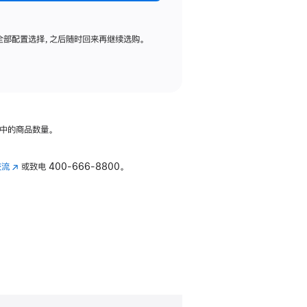
全部配置选择，之后随时回来再继续选购。
中的商品数量。
交流
(在
或致电
400-666-8800。
新
窗
口
中
打
开)