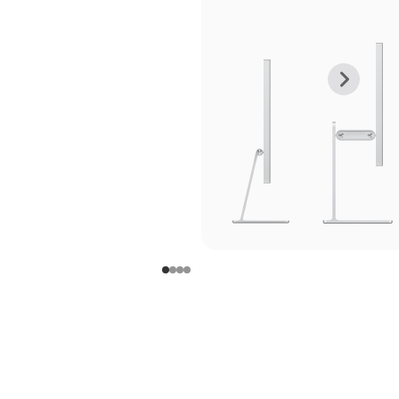
上
下
一
一
张
张
图
图
库
库
图
图
片
片
-
-
支
支
架
架