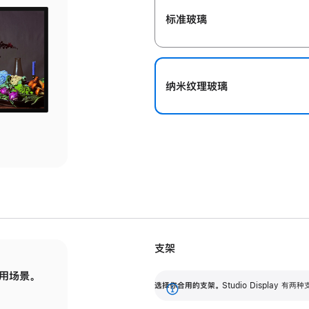
标准玻璃
纳米纹理玻璃
支架
用场景。
标配可调倾斜度的支架，提供 30 度的倾斜度
选
选择你合用的支架。
Studio Display
调节范围。
展