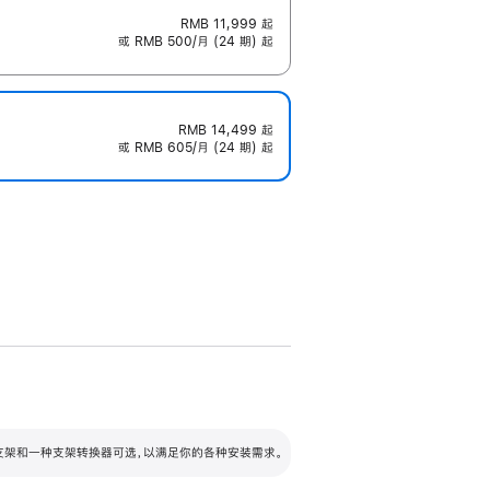
RMB 11,999
起
或 RMB 500/月 (24 期) 起
RMB 14,499
起
或 RMB 605/月 (24 期) 起
配可调倾斜度及高度的支架，额外增加 105
VESA 支架转换器
 有两种支架和一种支架转换器可选，以满足你的各种安装需求。
毫米的高度调节范围。
容的支架 (未随附)