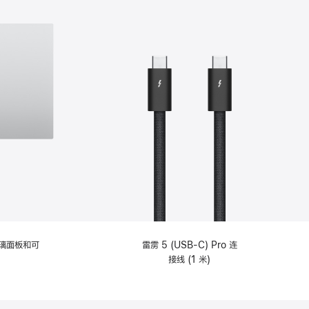
选
项)
理玻璃面板和可
雷雳 5 (USB-C) Pro 连
接线 (1 米)