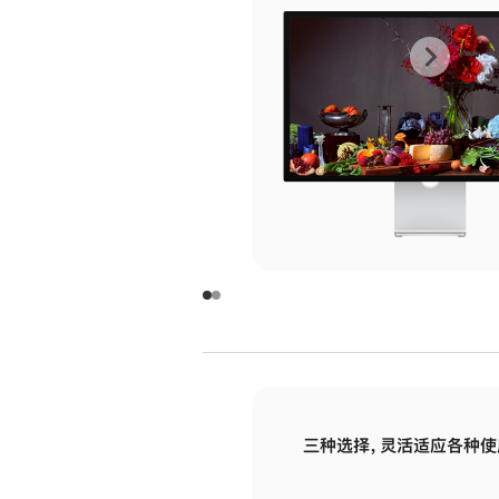
上
下
一
一
张
张
图
图
库
库
图
图
片
片
-
-
玻
玻
璃
璃
三种选择，灵活适应各种使
面
面
板
板