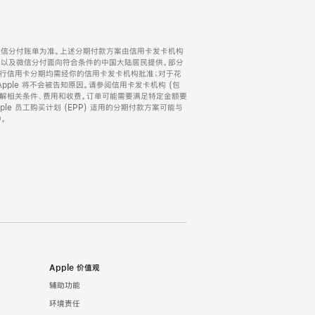
微信分付账单为准。上述分期付款方案由信用卡发卡机构
) 以及微信分付面向符合条件的中国大陆居民提供。部分
家。所有银行信用卡分期均需经你的信用卡发卡机构批准；对于花
ple 将不会被告知原因。请参阅信用卡发卡机构 (包
了解相关条件、费用和收费。订单可能需要满足特定金额要
e 员工购买计划 (EPP) 适用的分期付款方案可能与
。
Apple 价值观
辅助功能
环境责任