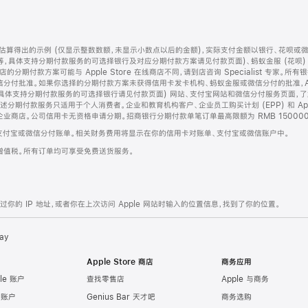
算得出的示例 (仅显示整数数额，未显示小数点以后的金额)，实际支付金额以银行、花呗或
等，具体支持分期付款服务的可选择银行及对应分期付款方案请见付款页面)、蚂蚁金服 (花呗
售店的分期付款方案可能与 Apple Store 在线商店不同，请到店咨询 Specialist 专
分付批准。如果你选择的分期付款方案未获得信用卡发卡机构、蚂蚁金服或微信分付的批准，Ap
具体支持分期付款服务的可选择银行请见付款页面) 网站、支付宝网站和微信分付服务页面，
期付款服务只适用于个人消费者。企业和教育机构客户、企业员工购买计划 (EPP) 和 Appl
企业商店。公司信用卡无资格申请分期。招商银行分期付款单笔订单最高限额为 RMB 150000
支付宝或微信分付账单。相关财务费用将显示在你的信用卡对账单、支付宝或微信账户中。
增值税。所有订单均可享受免费送货服务。
的 IP 地址，或者你在上次访问 Apple 网站时输入的位置信息，找到了你的位置。
ay
Apple Store 商店
商务应用
le 账户
查找零售店
Apple 与商务
e 账户
Genius Bar 天才吧
商务选购