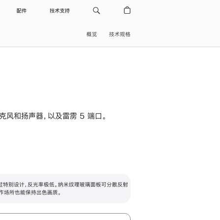
配件
技术支持
概览
技术规格
级麦克风和扬声器，以及雷雳 5 端口。
过特别设计，反光率极低。纳米纹理玻璃面板可分散反射
作场所也能保持出色画质。