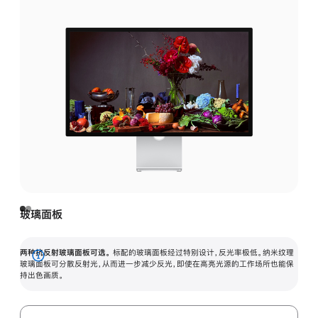
玻璃面板
两种抗反射玻璃面板可选。
标配的玻璃面板经过特别设计，反光率极低。纳米纹理
展
玻璃面板可分散反射光，从而进一步减少反光，即使在高亮光源的工作场所也能保
持出色画质。
开