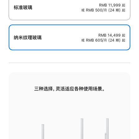
RMB 11,999
起
标准玻璃
或 RMB 500/月 (24 期) 起
RMB 14,499
起
纳米纹理玻璃
或 RMB 605/月 (24 期) 起
三种选择，灵活适应各种使用场景。
标