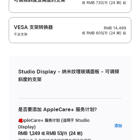
或 RMB 730/月 (24 期) 起
VESA 支架转换器
RMB 14,499
或 RMB 605/月 (24 期) 起
不含支架
Studio Display - 纳米纹理玻璃面板 - 可调倾
斜度的支架
是否要添加 AppleCare+ 服务计划？
AppleCare+ 服务计划 (适用于 Studio
AppleC
添加
Display)
服
RMB 1,249
或
RMB 53/月 (24 期)