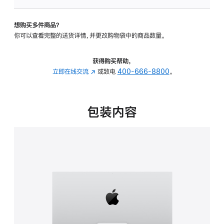
板
-
想购买多件商品？
可
你可以查看完整的送货详情，并更改购物袋中的商品数量。
调
倾
斜
获得购买帮助，
度
立即在线交流
(在
或致电
400-666-8800
。
的
新
支
窗
架
口
包装内容
的
中
分
打
期
开)
付
款
选
项)