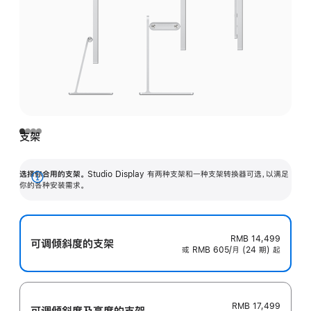
支架
选择你合用的支架。
Studio Display 有两种支架和一种支架转换器可选，以满足
展
你的各种安装需求。
开
RMB 14,499
可调倾斜度的支架
或 RMB 605/月 (24 期) 起
RMB 17,499
可调倾斜度及高‍度的支‍架