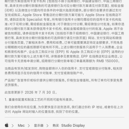
期付款方案由信用卡发卡机构 (包括但不限于招商银行、中国建设银行、中国工商银行
等，具体支持分期付款服务的可选择银行及对应分期付款方案请见付款页面)、蚂蚁金服
(花呗) 以及微信分付面向符合条件的中国大陆居民提供。部分银行会要求你通过支付
宝完成购买。Apple Store 零售店的分期付款方案可能与 Apple Store 在线商店不
同，请到店咨询 Specialist 专家。所有银行信用卡分期均需经你的信用卡发卡机构批
准；对于花呗分期，需经蚂蚁金服批准；对于微信分付分期，需经微信分付批准。如果你选
择的分期付款方案未获得信用卡发卡机构、蚂蚁金服或微信分付的批准，Apple 将不会
被告知原因。请参阅信用卡发卡机构 (包括但不限于招商银行、中国建设银行、中国工商
银行等，具体支持分期付款服务的可选择银行请见付款页面) 网站、支付宝网站和微信
分付服务页面，了解相关条件、费用和收费。订单可能需要满足特定金额要求，不同免息
分期期数对应的最低限额可能有所不同。上述分期付款服务只适用于个人消费者。企业
和教育机构客户、企业员工购买计划 (EPP) 和 Apple 员工购买计划 (EPP) 适用的分
期付款方案可能与上述方案不同，详情请参见教育商店、EPP 在线商店和企业商店。公
司信用卡无资格申请分期。招商银行分期付款单笔订单最高限额为 RMB 150000。
当商品有货并/或发货时，购物金额将计入你的信用卡、支付宝或微信分付账单。相关财
务费用将显示在你的信用卡对账单、支付宝或微信账户中。
产品按广告宣传价或标价提供分期付款服务。价格包含增值税。所有订单均可享受免费
送货服务。
此信息更新于 2026 年 7 月 30 日。
1. 重量依配置和制造工艺的不同而可能有所差异。
我们会使用你所在位置，为你更快显示送货选项。我们通过你的 IP 地址，或者你在上次
访问 Apple 网站时输入的位置信息，找到了你的位置。
Mac
显示器
购买 Studio Display