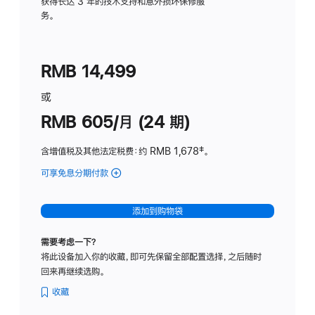
务
获得长达 3 年的技术支持和意外损坏保修服
务。
计
划
(适
RMB 14,499
用
于
或
Studio
RMB 605/月 (24 期)
Display
含增值税及其他法定税费
：约 RMB 1,678
脚
‡。
注
可享免息分期付款
(Studio
Display
-
添加到购物袋
纳
米
需要考虑一下？
纹
将此设备加入你的收藏，即可先保留全部配置选择，之后随时
理
回来再继续选购。
玻
璃
收藏
面