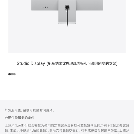
Studio Display (配备纳米纹理玻璃面板和可调倾斜度的支架)
网
脚
‡ 为近似值。金额可能随时间变动。
注
页
分期付款服务的条件
页
上述所示分期付款金额仅为使用特定期数免息分期付款估算得出的示例 (仅显示整数数
脚
额，未显示小数点以后的金额)，实际支付金额以银行、花呗或微信分付账单为准。上述分